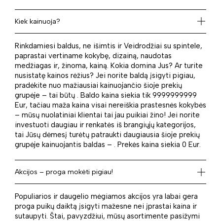
Kiek kainuoja?
Rinkdamiesi baldus, ne išimtis ir Veidrodžiai su spintele,
paprastai vertiname kokybę, dizainą, naudotas
medžiagas ir, žinoma, kainą. Kokia domina Jus? Ar turite
nusistatę kainos rėžius? Jei norite baldą įsigyti pigiau,
pradėkite nuo mažiausiai kainuojančio šioje prekių
grupėje – tai būtų . Baldo kaina siekia tik 9999999999
Eur, tačiau maža kaina visai nereiškia prastesnės kokybės
– mūsų nuolatiniai klientai tai jau puikiai žino! Jei norite
investuoti daugiau ir renkatės iš brangiųjų kategorijos,
tai Jūsų dėmesį turėtų patraukti daugiausia šioje prekių
grupėje kainuojantis baldas – . Prekės kaina siekia 0 Eur.
Akcijos – proga mokėti pigiau!
Populiarios ir daugelio mėgiamos akcijos yra labai gera
proga puikų daiktą įsigyti mažesne nei įprastai kaina ir
sutaupyti. Štai, pavyzdžiui, mūsų asortimente pasižymi