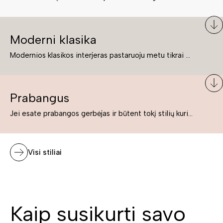
Moderni klasika
Modernios klasikos interjeras pastaruoju metu tikrai yra „ant bangos“. Tie, kurie nenori pernelyg nutolti nuo klasikos, bet drauge žavisi šiuolaikiškais sprendimais, su malonumu savo namuose kuria klasikos ir modernaus interjero tandemą – elegantišką, subtilų ir žavingą.
Prabangus
Jei esate prabangos gerbėjas ir būtent tokį stilių kuriate savo namuose ar biure, tuomet solidūs, prabangūs baldai nepriekaištingai įsilies į Jūsų kuriamą interjerą.
Visi stiliai
Kaip susikurti savo