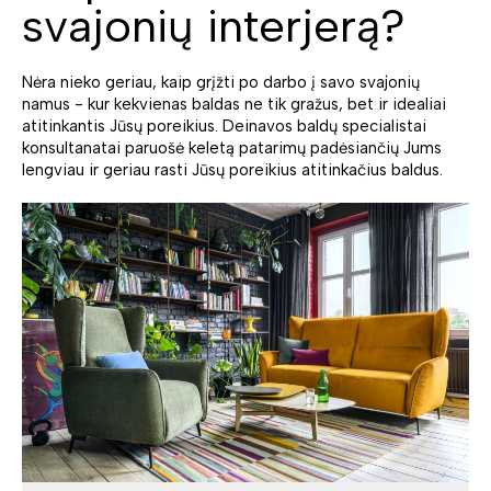
svajonių interjerą?
Nėra nieko geriau, kaip grįžti po darbo į savo svajonių
namus - kur kekvienas baldas ne tik gražus, bet ir idealiai
atitinkantis Jūsų poreikius. Deinavos baldų specialistai
konsultanatai paruošė keletą patarimų padėsiančių Jums
lengviau ir geriau rasti Jūsų poreikius atitinkačius baldus.