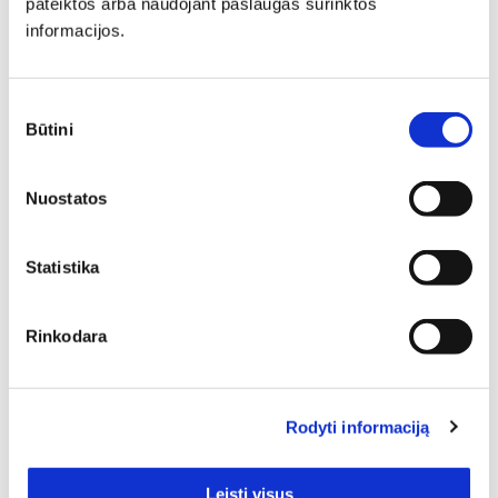
pateiktos arba naudojant paslaugas surinktos
Minkšti baldai yra vienas svarbiausių interjero elementų,
informacijos.
kuris suteikia erdvei jaukumo, estetikos ir patogumo. Jie
gali tapti pagrindiniu akcentu, subalansuoti kambario
proporcijas ar tiesiog sukurti vietą atsipalaidavimui.
Sutikimo
Būtini
pasirinkimas
Nuostatos
Statistika
Baldai suteikia labai daug galimybių jų šeimininkams,
pavyzdžiui, patogiai sėdėti, valgyti, miegoti, dirbti,
Rinkodara
žaisti su vaikais ir daug kitų. Taip pat baldai namuose
padeda lengvai kurti norimą stilių bei nuotaiką – jie
suteikia romantikos, jaukumo, prabangos, modernumo ar
kt. Mūsų šioje kategorijoje esantys baldai nustebins
Rodyti informaciją
funkcionalumu ir jų pritaikymo galimybėmis. Tad jei
domina Veidrodžiai su spintele, šiame puslapyje jų rasite
1. Asortimentas leis vertinti pagal aktualius kriterijus ir
Leisti visus