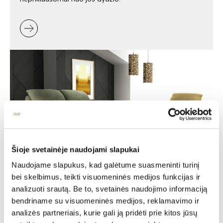
Šioje svetainėje naudojami slapukai
Naudojame slapukus, kad galėtume suasmeninti turinį
Minkšti baldai -
bei skelbimus, teikti visuomeninės medijos funkcijas ir
analizuoti srautą. Be to, svetainės naudojimo informaciją
jaukumas ir stilius jūsų
bendriname su visuomeninės medijos, reklamavimo ir
namuose
analizės partneriais, kurie gali ją pridėti prie kitos jūsų