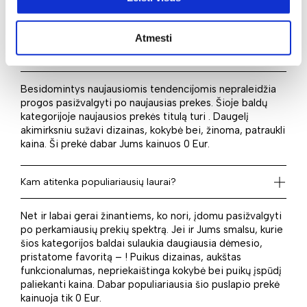
pasirinkti tai, kas yra aktualu ir atitinka finansines
galimybes.
Atmesti
Kas naujo laukia?
Besidomintys naujausiomis tendencijomis nepraleidžia
progos pasižvalgyti po naujausias prekes. Šioje baldų
kategorijoje naujausios prekės titulą turi . Daugelį
akimirksniu sužavi dizainas, kokybė bei, žinoma, patraukli
kaina. Ši prekė dabar Jums kainuos 0 Eur.
Kam atitenka populiariausių laurai?
Net ir labai gerai žinantiems, ko nori, įdomu pasižvalgyti
po perkamiausių prekių spektrą. Jei ir Jums smalsu, kurie
šios kategorijos baldai sulaukia daugiausia dėmesio,
pristatome favoritą – ! Puikus dizainas, aukštas
funkcionalumas, nepriekaištinga kokybė bei puikų įspūdį
paliekanti kaina. Dabar populiariausia šio puslapio prekė
kainuoja tik 0 Eur.