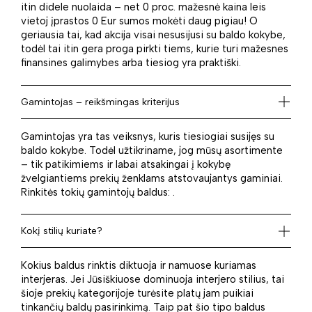
itin didele nuolaida – net 0 proc. mažesnė kaina leis
vietoj įprastos 0 Eur sumos mokėti daug pigiau! O
geriausia tai, kad akcija visai nesusijusi su baldo kokybe,
todėl tai itin gera proga pirkti tiems, kurie turi mažesnes
finansines galimybes arba tiesiog yra praktiški.
Gamintojas – reikšmingas kriterijus
Gamintojas yra tas veiksnys, kuris tiesiogiai susijęs su
baldo kokybe. Todėl užtikriname, jog mūsų asortimente
– tik patikimiems ir labai atsakingai į kokybę
žvelgiantiems prekių ženklams atstovaujantys gaminiai.
Rinkitės tokių gamintojų baldus: .
Kokį stilių kuriate?
Kokius baldus rinktis diktuoja ir namuose kuriamas
interjeras. Jei Jūsiškiuose dominuoja interjero stilius, tai
šioje prekių kategorijoje turėsite platų jam puikiai
tinkančių baldų pasirinkimą. Taip pat šio tipo baldus