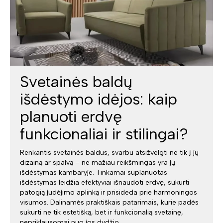
Svetainės baldų
išdėstymo idėjos: kaip
planuoti erdvę
funkcionaliai ir stilingai?
Renkantis svetainės baldus, svarbu atsižvelgti ne tik į jų
dizainą ar spalvą – ne mažiau reikšmingas yra jų
išdėstymas kambaryje. Tinkamai suplanuotas
išdėstymas leidžia efektyviai išnaudoti erdvę, sukurti
patogią judėjimo aplinką ir prisideda prie harmoningos
visumos. Dalinamės praktiškais patarimais, kurie padės
sukurti ne tik estetišką, bet ir funkcionalią svetainę,
nepriklausomai nuo jos dydžio.