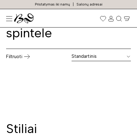
Pristatymas iki namų
Salonų adresai
Veidrodžiai su
Prekių
paieška
spintele
Standartinis
Filtruoti
Stiliai