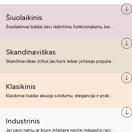
Šiuolaikinis
Šiuolaikiniai baldai žavi išskirtiniu funkcionalumu, kai kurie jų pelnytai net pavadinami meno kūriniais, nes jie tikrai yra išskirtiniai, originalūs ir puikiai atliepiantys į šiuolaikinių žmonių poreikius bei gyvenimo būdo ypatumus.
Skandinaviškas
Skandinaviškas stilius jau kuris laikas įsitaisęs populiariausiųjų sąraše. Namai, butai labai dažnai įrengiami remiantis būtent šio stiliaus ypatumais. Dėl švelnių spalvų, praktiškumo ir estetikos jis masina tuos, kurie neabejingi šviesiem ar neutralių spalvų koloritui, paprastumui, funkcionalumui, natūralumui ir stilingai estetikai. Platų skandinaviškų baldų spektrą rasite „Deinavos baldų“ asortimente.
Klasikinis
Klasikiniai baldai alsuoja solidumu, elegancija ir prabanga. Paprastai jie būna masyvūs, kuria didybės įspūdį. Neabejotinai jie bus geriausias pasirinkimas estetiškam ir rafinuotam klasikiniam namų interjerui. Kartais klasikiniai baldai traktuojami kaip senoviniai, bet tai ne tiesa – klasika yra stilius, neišsemiama elegancija ir rafinuotumas.
Industrinis
Jei savo namų ar biuro interjere norite mėgautis racionaliai išnaudotomis erdvėmis, funkcionalumu ir esate neabejingi tamsesniam koloritui bei praktiškiems sprendimams, tuomet industrinis stilius bus būtent tai, ko Jums reikia. O industrinio stiliaus baldus išsirinksite mūsų asortimente.