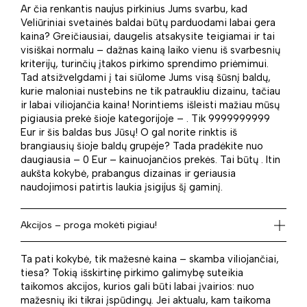
Ar čia renkantis naujus pirkinius Jums svarbu, kad
Veliūriniai svetainės baldai būtų parduodami labai gera
kaina? Greičiausiai, daugelis atsakysite teigiamai ir tai
visiškai normalu – dažnas kainą laiko vienu iš svarbesnių
kriterijų, turinčių įtakos pirkimo sprendimo priėmimui.
Tad atsižvelgdami į tai siūlome Jums visą šūsnį baldų,
kurie maloniai nustebins ne tik patraukliu dizainu, tačiau
ir labai viliojančia kaina! Norintiems išleisti mažiau mūsų
pigiausia prekė šioje kategorijoje – . Tik 9999999999
Eur ir šis baldas bus Jūsų! O gal norite rinktis iš
brangiausių šioje baldų grupėje? Tada pradėkite nuo
daugiausia – 0 Eur – kainuojančios prekės. Tai būtų . Itin
aukšta kokybė, prabangus dizainas ir geriausia
naudojimosi patirtis laukia įsigijus šį gaminį.
Akcijos – proga mokėti pigiau!
Ta pati kokybė, tik mažesnė kaina – skamba viliojančiai,
tiesa? Tokią išskirtinę pirkimo galimybę suteikia
taikomos akcijos, kurios gali būti labai įvairios: nuo
mažesnių iki tikrai įspūdingų. Jei aktualu, kam taikoma