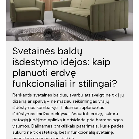
Svetainės baldų
išdėstymo idėjos: kaip
planuoti erdvę
funkcionaliai ir stilingai?
Renkantis svetainės baldus, svarbu atsižvelgti ne tik į jų
dizainą ar spalvą – ne mažiau reikšmingas yra jų
išdėstymas kambaryje. Tinkamai suplanuotas
išdėstymas leidžia efektyviai išnaudoti erdvę, sukurti
patogią judėjimo aplinką ir prisideda prie harmoningos
visumos. Dalinamės praktiškais patarimais, kurie padės
sukurti ne tik estetišką, bet ir funkcionalią svetainę,
nepriklausomai nuo jos dydžio.