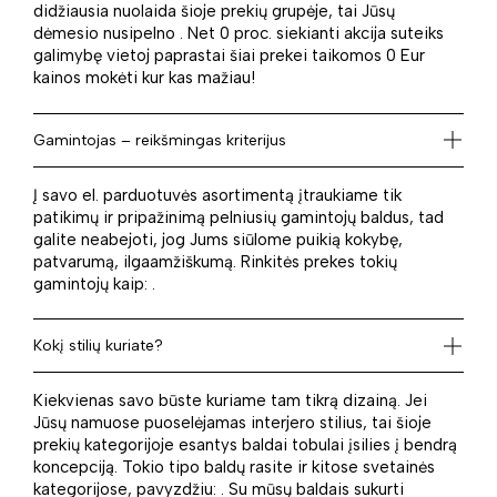
didžiausia nuolaida šioje prekių grupėje, tai Jūsų
dėmesio nusipelno . Net 0 proc. siekianti akcija suteiks
galimybę vietoj paprastai šiai prekei taikomos 0 Eur
kainos mokėti kur kas mažiau!
Gamintojas – reikšmingas kriterijus
Į savo el. parduotuvės asortimentą įtraukiame tik
patikimų ir pripažinimą pelniusių gamintojų baldus, tad
galite neabejoti, jog Jums siūlome puikią kokybę,
patvarumą, ilgaamžiškumą. Rinkitės prekes tokių
gamintojų kaip: .
Kokį stilių kuriate?
Kiekvienas savo būste kuriame tam tikrą dizainą. Jei
Jūsų namuose puoselėjamas interjero stilius, tai šioje
prekių kategorijoje esantys baldai tobulai įsilies į bendrą
koncepciją. Tokio tipo baldų rasite ir kitose svetainės
kategorijose, pavyzdžiu: . Su mūsų baldais sukurti