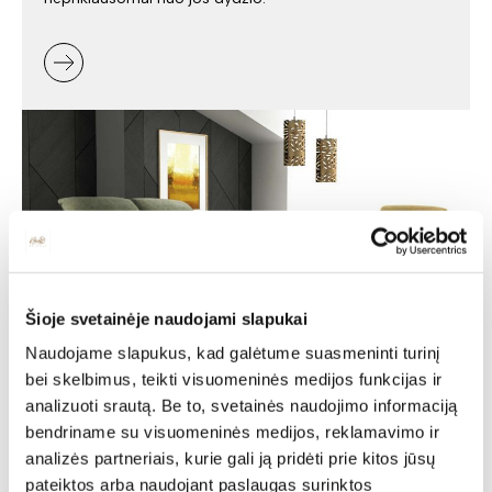
Šioje svetainėje naudojami slapukai
Naudojame slapukus, kad galėtume suasmeninti turinį
bei skelbimus, teikti visuomeninės medijos funkcijas ir
Minkšti baldai -
analizuoti srautą. Be to, svetainės naudojimo informaciją
jaukumas ir stilius jūsų
bendriname su visuomeninės medijos, reklamavimo ir
analizės partneriais, kurie gali ją pridėti prie kitos jūsų
namuose
pateiktos arba naudojant paslaugas surinktos