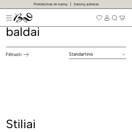
Pristatymas iki namų
Salonų adresai
Veliūriniai svetainės
Prekių
paieška
baldai
Standartinis
Filtruoti
Stiliai