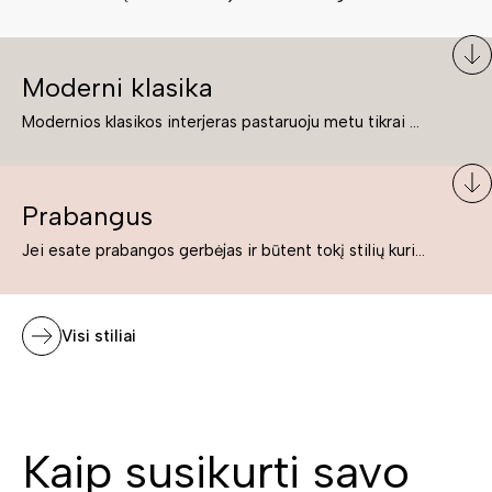
Moderni klasika
Modernios klasikos interjeras pastaruoju metu tikrai yra „ant bangos“. Tie, kurie nenori pernelyg nutolti nuo klasikos, bet drauge žavisi šiuolaikiškais sprendimais, su malonumu savo namuose kuria klasikos ir modernaus interjero tandemą – elegantišką, subtilų ir žavingą.
Prabangus
Jei esate prabangos gerbėjas ir būtent tokį stilių kuriate savo namuose ar biure, tuomet solidūs, prabangūs baldai nepriekaištingai įsilies į Jūsų kuriamą interjerą.
Visi stiliai
Kaip susikurti savo