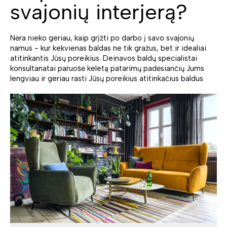
svajonių interjerą?
Nėra nieko geriau, kaip grįžti po darbo į savo svajonių
namus - kur kekvienas baldas ne tik gražus, bet ir idealiai
atitinkantis Jūsų poreikius. Deinavos baldų specialistai
konsultanatai paruošė keletą patarimų padėsiančių Jums
lengviau ir geriau rasti Jūsų poreikius atitinkačius baldus.