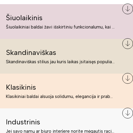
Šiuolaikinis
Šiuolaikiniai baldai žavi išskirtiniu funkcionalumu, kai kurie jų pelnytai net pavadinami meno kūriniais, nes jie tikrai yra išskirtiniai, originalūs ir puikiai atliepiantys į šiuolaikinių žmonių poreikius bei gyvenimo būdo ypatumus.
Skandinaviškas
Skandinaviškas stilius jau kuris laikas įsitaisęs populiariausiųjų sąraše. Namai, butai labai dažnai įrengiami remiantis būtent šio stiliaus ypatumais. Dėl švelnių spalvų, praktiškumo ir estetikos jis masina tuos, kurie neabejingi šviesiem ar neutralių spalvų koloritui, paprastumui, funkcionalumui, natūralumui ir stilingai estetikai. Platų skandinaviškų baldų spektrą rasite „Deinavos baldų“ asortimente.
Klasikinis
Klasikiniai baldai alsuoja solidumu, elegancija ir prabanga. Paprastai jie būna masyvūs, kuria didybės įspūdį. Neabejotinai jie bus geriausias pasirinkimas estetiškam ir rafinuotam klasikiniam namų interjerui. Kartais klasikiniai baldai traktuojami kaip senoviniai, bet tai ne tiesa – klasika yra stilius, neišsemiama elegancija ir rafinuotumas.
Industrinis
Jei savo namų ar biuro interjere norite mėgautis racionaliai išnaudotomis erdvėmis, funkcionalumu ir esate neabejingi tamsesniam koloritui bei praktiškiems sprendimams, tuomet industrinis stilius bus būtent tai, ko Jums reikia. O industrinio stiliaus baldus išsirinksite mūsų asortimente.