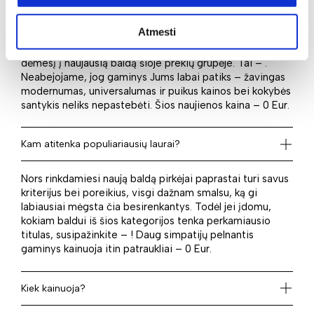
Kas naujo laukia?
Atmesti
Norite rinktis iš naujausių pasiūlymų? Tuomet atkreipkite
dėmesį į naujausią baldą šioje prekių grupėje. Tai – .
Neabejojame, jog gaminys Jums labai patiks – žavingas
modernumas, universalumas ir puikus kainos bei kokybės
santykis neliks nepastebėti. Šios naujienos kaina – 0 Eur.
Kam atitenka populiariausių laurai?
Nors rinkdamiesi naują baldą pirkėjai paprastai turi savus
kriterijus bei poreikius, visgi dažnam smalsu, ką gi
labiausiai mėgsta čia besirenkantys. Todėl jei įdomu,
kokiam baldui iš šios kategorijos tenka perkamiausio
titulas, susipažinkite – ! Daug simpatijų pelnantis
gaminys kainuoja itin patraukliai – 0 Eur.
Kiek kainuoja?