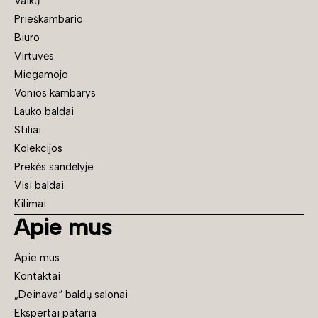
Vaikų
Prieškambario
Biuro
Virtuvės
Miegamojo
Vonios kambarys
Lauko baldai
Stiliai
Kolekcijos
Prekės sandėlyje
Visi baldai
Kilimai
Apie mus
Apie mus
Kontaktai
„Deinava“ baldų salonai
Ekspertai pataria