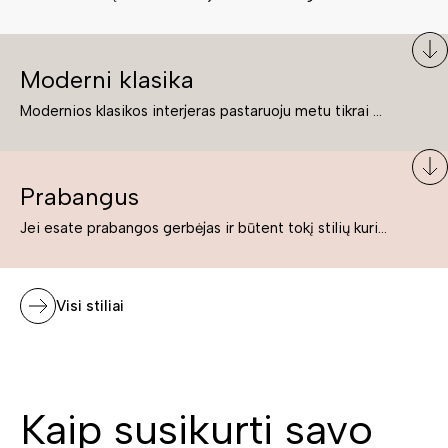
Moderni klasika
Modernios klasikos interjeras pastaruoju metu tikrai yra „ant bangos“. Tie, kurie nenori pernelyg nutolti nuo klasikos, bet drauge žavisi šiuolaikiškais sprendimais, su malonumu savo namuose kuria klasikos ir modernaus interjero tandemą – elegantišką, subtilų ir žavingą.
Prabangus
Jei esate prabangos gerbėjas ir būtent tokį stilių kuriate savo namuose ar biure, tuomet solidūs, prabangūs baldai nepriekaištingai įsilies į Jūsų kuriamą interjerą.
Visi stiliai
Kaip susikurti savo