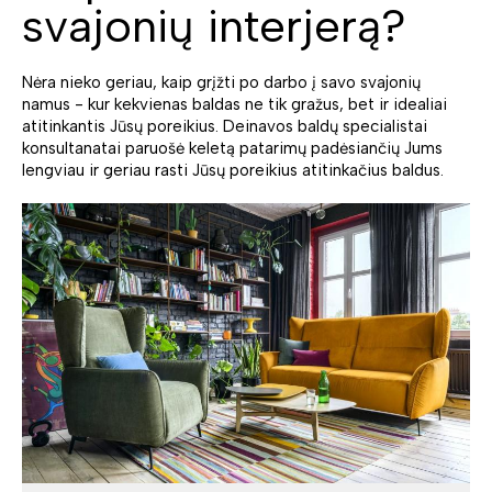
svajonių interjerą?
Nėra nieko geriau, kaip grįžti po darbo į savo svajonių
namus - kur kekvienas baldas ne tik gražus, bet ir idealiai
atitinkantis Jūsų poreikius. Deinavos baldų specialistai
konsultanatai paruošė keletą patarimų padėsiančių Jums
lengviau ir geriau rasti Jūsų poreikius atitinkačius baldus.