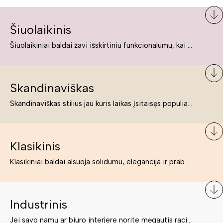
Šiuolaikinis
Šiuolaikiniai baldai žavi išskirtiniu funkcionalumu, kai kurie jų pelnytai net pavadinami meno kūriniais, nes jie tikrai yra išskirtiniai, originalūs ir puikiai atliepiantys į šiuolaikinių žmonių poreikius bei gyvenimo būdo ypatumus.
Skandinaviškas
Skandinaviškas stilius jau kuris laikas įsitaisęs populiariausiųjų sąraše. Namai, butai labai dažnai įrengiami remiantis būtent šio stiliaus ypatumais. Dėl švelnių spalvų, praktiškumo ir estetikos jis masina tuos, kurie neabejingi šviesiem ar neutralių spalvų koloritui, paprastumui, funkcionalumui, natūralumui ir stilingai estetikai. Platų skandinaviškų baldų spektrą rasite „Deinavos baldų“ asortimente.
Klasikinis
Klasikiniai baldai alsuoja solidumu, elegancija ir prabanga. Paprastai jie būna masyvūs, kuria didybės įspūdį. Neabejotinai jie bus geriausias pasirinkimas estetiškam ir rafinuotam klasikiniam namų interjerui. Kartais klasikiniai baldai traktuojami kaip senoviniai, bet tai ne tiesa – klasika yra stilius, neišsemiama elegancija ir rafinuotumas.
Industrinis
Jei savo namų ar biuro interjere norite mėgautis racionaliai išnaudotomis erdvėmis, funkcionalumu ir esate neabejingi tamsesniam koloritui bei praktiškiems sprendimams, tuomet industrinis stilius bus būtent tai, ko Jums reikia. O industrinio stiliaus baldus išsirinksite mūsų asortimente.