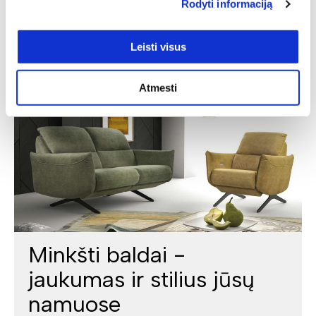
Rodyti informaciją
Leisti visus
Atmesti
Minkšti baldai -
jaukumas ir stilius jūsų
namuose