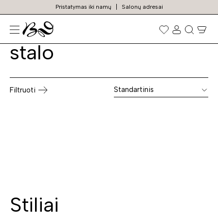
Pristatymas iki namų
Salonų adresai
Virtuvinis kampas be
Prekių
paieška
stalo
Standartinis
Filtruoti
Stiliai