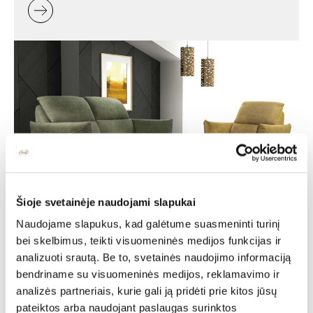
Šioje svetainėje naudojami slapukai
Minkšti baldai -
Naudojame slapukus, kad galėtume suasmeninti turinį
jaukumas ir stilius jūsų
bei skelbimus, teikti visuomeninės medijos funkcijas ir
analizuoti srautą. Be to, svetainės naudojimo informaciją
namuose
bendriname su visuomeninės medijos, reklamavimo ir
analizės partneriais, kurie gali ją pridėti prie kitos jūsų
Minkšti baldai yra vienas svarbiausių interjero elementų,
pateiktos arba naudojant paslaugas surinktos
kuris suteikia erdvei jaukumo, estetikos ir patogumo. Jie