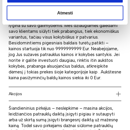
Kaina
Atmesti
Daugelis besirinkdami naują pirkinį vertina jo kainą ir
lygina su savo galimybėmis. Mes džiaugiamės galėdami
savo klientams siūlyti tiek prabangius, tiek ekonomiškus
variantus, tačiau visus kokybiškus ir patvarius.
Besidomintiems pigesniais baldais turėtų patikti –
kainos startuoja tik nuo 9999999999 Eur. Neabejojame,
jog Jus sužavės patrauklus kainos ir kokybės santykis. Jei
norite ir galite investuoti daugiau, rinktis itin aukštos
kokybės, prabanga alsuojančius baldus, atkreipkite
dėmesį į tokias prekes šioje kategorijoje kaip . Aukštesne
kaina pasižyminčių baldų kainos siekia iki 0 Eur.
Akcijos
Šiandieninius pirkėjus – neslėpkime – masina akcijos,
leidžiančios patrauklų daiktą įsigyti pigiau ir sutaupyti
arba už skirtą sumą įsigyti brangesnį daiktą už mažesnę
kainą. Todėl savo pirkėjams dažnai siūlome patrauklių