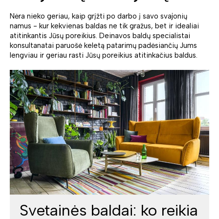
Nėra nieko geriau, kaip grįžti po darbo į savo svajonių
namus - kur kekvienas baldas ne tik gražus, bet ir idealiai
atitinkantis Jūsų poreikius. Deinavos baldų specialistai
konsultanatai paruošė keletą patarimų padėsiančių Jums
lengviau ir geriau rasti Jūsų poreikius atitinkačius baldus.
Svetainės baldai: ko reikia