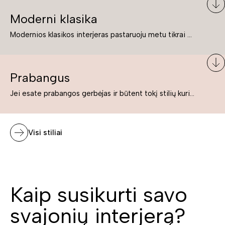
Moderni klasika
Modernios klasikos interjeras pastaruoju metu tikrai yra „ant bangos“. Tie, kurie nenori pernelyg nutolti nuo klasikos, bet drauge žavisi šiuolaikiškais sprendimais, su malonumu savo namuose kuria klasikos ir modernaus interjero tandemą – elegantišką, subtilų ir žavingą.
Prabangus
Jei esate prabangos gerbėjas ir būtent tokį stilių kuriate savo namuose ar biure, tuomet solidūs, prabangūs baldai nepriekaištingai įsilies į Jūsų kuriamą interjerą.
Visi stiliai
Kaip susikurti savo
svajonių interjerą?