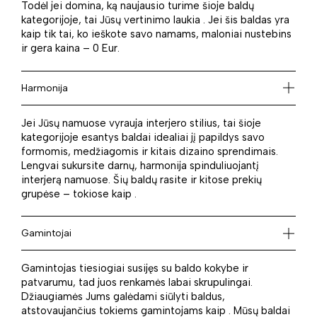
Todėl jei domina, ką naujausio turime šioje baldų
kategorijoje, tai Jūsų vertinimo laukia . Jei šis baldas yra
kaip tik tai, ko ieškote savo namams, maloniai nustebins
ir gera kaina – 0 Eur.
Harmonija
Jei Jūsų namuose vyrauja interjero stilius, tai šioje
kategorijoje esantys baldai idealiai jį papildys savo
formomis, medžiagomis ir kitais dizaino sprendimais.
Lengvai sukursite darnų, harmonija spinduliuojantį
interjerą namuose. Šių baldų rasite ir kitose prekių
grupėse – tokiose kaip .
Gamintojai
Gamintojas tiesiogiai susijęs su baldo kokybe ir
patvarumu, tad juos renkamės labai skrupulingai.
Džiaugiamės Jums galėdami siūlyti baldus,
atstovaujančius tokiems gamintojams kaip . Mūsų baldai