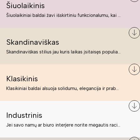
Šiuolaikinis
Šiuolaikiniai baldai žavi išskirtiniu funkcionalumu, kai kurie jų pelnytai net pavadinami meno kūriniais, nes jie tikrai yra išskirtiniai, originalūs ir puikiai atliepiantys į šiuolaikinių žmonių poreikius bei gyvenimo būdo ypatumus.
Skandinaviškas
Skandinaviškas stilius jau kuris laikas įsitaisęs populiariausiųjų sąraše. Namai, butai labai dažnai įrengiami remiantis būtent šio stiliaus ypatumais. Dėl švelnių spalvų, praktiškumo ir estetikos jis masina tuos, kurie neabejingi šviesiem ar neutralių spalvų koloritui, paprastumui, funkcionalumui, natūralumui ir stilingai estetikai. Platų skandinaviškų baldų spektrą rasite „Deinavos baldų“ asortimente.
Klasikinis
Klasikiniai baldai alsuoja solidumu, elegancija ir prabanga. Paprastai jie būna masyvūs, kuria didybės įspūdį. Neabejotinai jie bus geriausias pasirinkimas estetiškam ir rafinuotam klasikiniam namų interjerui. Kartais klasikiniai baldai traktuojami kaip senoviniai, bet tai ne tiesa – klasika yra stilius, neišsemiama elegancija ir rafinuotumas.
Industrinis
Jei savo namų ar biuro interjere norite mėgautis racionaliai išnaudotomis erdvėmis, funkcionalumu ir esate neabejingi tamsesniam koloritui bei praktiškiems sprendimams, tuomet industrinis stilius bus būtent tai, ko Jums reikia. O industrinio stiliaus baldus išsirinksite mūsų asortimente.