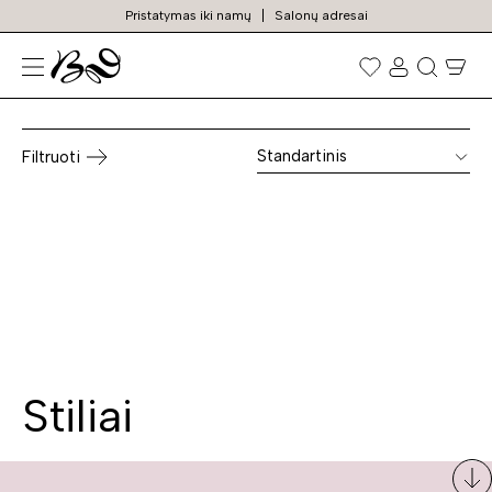
Pristatymas iki namų
Salonų adresai
Žaislų lentynos
Prekių
paieška
Standartinis
Filtruoti
Stiliai