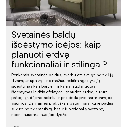
Svetainės baldų
išdėstymo idėjos: kaip
planuoti erdvę
funkcionaliai ir stilingai?
Renkantis svetainės baldus, svarbu atsižvelgti ne tik į jų
dizainą ar spalvą – ne mažiau reikšmingas yra jų
išdėstymas kambaryje. Tinkamai suplanuotas
išdėstymas leidžia efektyviai išnaudoti erdvę, sukurti
patogią judėjimo aplinką ir prisideda prie harmoningos
visumos. Dalinamės praktiškais patarimais, kurie padės
sukurti ne tik estetišką, bet ir funkcionalią svetainę,
nepriklausomai nuo jos dydžio.