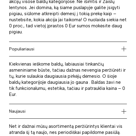
akcijų visose baldų kategorijose. Ne išimtis ir Žaislų
lentynos. Jei domina, ką šiame puslapyje galite įsigyti
pigiau, siūlome atkreipti dėmesį į tokią prekę kaip –
nustebsite, kokia akcija jai taikoma! O nuolaida siekia net
0 proc., tad vietoj įprastos 0 Eur sumos mokėsite daug
pigiau.
Populiariausi
Kiekvienas ieškome baldų, labiausiai tinkančių
asmeniniame būste, tačiau dažnas nevengia peržiūrėti ir
tų, kurie sulaukia daugiausia pirkėjų dėmesio. O šioje
baldų kategorijoje daugiausia jo gauna . Baldas žavi ne
tik funkcionalumu, estetika, tačiau ir patrauklia kaina – 0
Eur.
Naujausi
Net ir dažnai mūsų asortimentą peržiūrintys klientai vis
atranda šį tą naujo, nes periodiškai papildome pasiūlą.