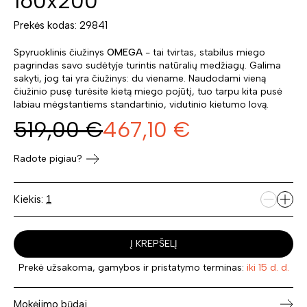
160x200
Prekės kodas: 29841
Spyruoklinis čiužinys
OMEGA
- tai tvirtas, stabilus miego
pagrindas savo sudėtyje turintis natūralių medžiagų. Galima
sakyti, jog tai yra čiužinys: du viename. Naudodami vieną
čiužinio pusę turėsite kietą miego pojūtį, tuo tarpu kita pusė
labiau mėgstantiems standartinio, vidutinio kietumo lovą.
519,00
€
467,10
€
Radote pigiau?
Kiekis:
Į KREPŠELĮ
Prekė užsakoma, gamybos ir pristatymo terminas:
iki 15 d. d.
Mokėjimo būdai