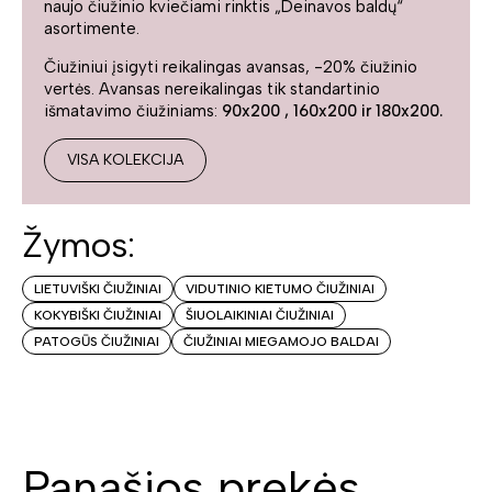
naujo čiužinio kviečiami rinktis „Deinavos baldų“
asortimente.
Čiužiniui įsigyti reikalingas avansas, -20% čiužinio
vertės. Avansas nereikalingas tik standartinio
išmatavimo čiužiniams:
90x200 , 160x200 ir 180x200.
VISA KOLEKCIJA
Žymos:
LIETUVIŠKI ČIUŽINIAI
VIDUTINIO KIETUMO ČIUŽINIAI
KOKYBIŠKI ČIUŽINIAI
ŠIUOLAIKINIAI ČIUŽINIAI
PATOGŪS ČIUŽINIAI
ČIUŽINIAI MIEGAMOJO BALDAI
Panašios prekės