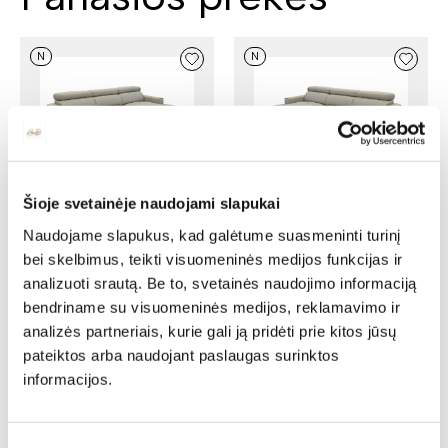
N
N
Šioje svetainėje naudojami slapukai
Kampas PANTEO 2,5FL-
Kampas PANTEO LLBOX-
LRBOX
2,5FR
Naudojame slapukus, kad galėtume suasmeninti turinį
Ilgis: 180 cm, Plotis: 104 cm,
Ilgis: 180 cm, Plotis: 104 cm,
bei skelbimus, teikti visuomeninės medijos funkcijas ir
Aukštis: 81 cm
Aukštis: 81 cm
analizuoti srautą. Be to, svetainės naudojimo informaciją
Yra kelių spalvų
Yra kelių spalvų
bendriname su visuomeninės medijos, reklamavimo ir
2575,00
€
2008,50
€
2575,00
€
2008,50
€
analizės partneriais, kurie gali ją pridėti prie kitos jūsų
N
N
pateiktos arba naudojant paslaugas surinktos
informacijos.
Sutikimo