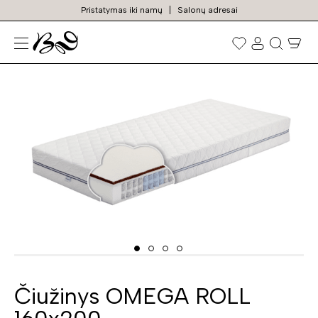
Pristatymas iki namų
Salonų adresai
N
Prekių
paieška
Čiužinys OMEGA ROLL