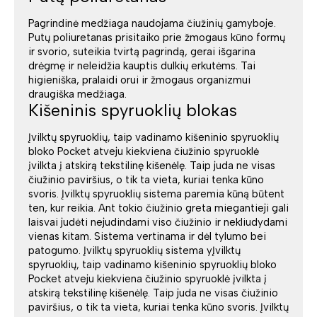
Pagrindinė medžiaga naudojama čiužinių gamyboje.
Putų poliuretanas prisitaiko prie žmogaus kūno formų
ir svorio, suteikia tvirtą pagrindą, gerai išgarina
drėgmę ir neleidžia kauptis dulkių erkutėms. Tai
higieniška, pralaidi orui ir žmogaus organizmui
draugiška medžiaga.
Kišeninis spyruoklių blokas
Įvilktų spyruoklių, taip vadinamo kišeninio spyruoklių
bloko Pocket atveju kiekviena čiužinio spyruoklė
įvilkta į atskirą tekstilinę kišenėlę. Taip juda ne visas
čiužinio paviršius, o tik ta vieta, kuriai tenka kūno
svoris. Įvilktų spyruoklių sistema paremia kūną būtent
ten, kur reikia. Ant tokio čiužinio greta miegantieji gali
laisvai judėti nejudindami viso čiužinio ir nekliudydami
vienas kitam. Sistema vertinama ir dėl tylumo bei
patogumo. Įvilktų spyruoklių sistema yĮvilktų
spyruoklių, taip vadinamo kišeninio spyruoklių bloko
Pocket atveju kiekviena čiužinio spyruoklė įvilkta į
atskirą tekstilinę kišenėlę. Taip juda ne visas čiužinio
paviršius, o tik ta vieta, kuriai tenka kūno svoris. Įvilktų