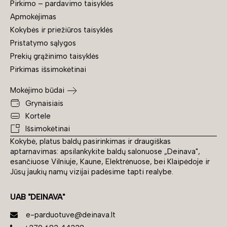
Pirkimo – pardavimo taisyklės
Apmokėjimas
Kokybės ir priežiūros taisyklės
Pristatymo sąlygos
Prekių grąžinimo taisyklės
Pirkimas išsimokėtinai
Mokėjimo būdai
Grynaisiais
Kortele
Išsimokėtinai
Kokybė, platus baldų pasirinkimas ir draugiškas
aptarnavimas: apsilankykite baldų salonuose „Deinava",
esančiuose Vilniuje, Kaune, Elektrėnuose, bei Klaipėdoje ir
Jūsų jaukių namų vizijai padėsime tapti realybe.
UAB "DEINAVA"
e-parduotuve@deinava.lt