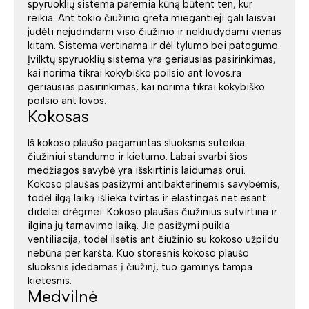
spyruoklių sistema paremia kūną būtent ten, kur
reikia. Ant tokio čiužinio greta miegantieji gali laisvai
judėti nejudindami viso čiužinio ir nekliudydami vienas
kitam. Sistema vertinama ir dėl tylumo bei patogumo.
Įvilktų spyruoklių sistema yra geriausias pasirinkimas,
kai norima tikrai kokybiško poilsio ant lovos.ra
geriausias pasirinkimas, kai norima tikrai kokybiško
poilsio ant lovos.
Kokosas
Iš kokoso plaušo pagamintas sluoksnis suteikia
čiužiniui standumo ir kietumo. Labai svarbi šios
medžiagos savybė yra išskirtinis laidumas orui.
Kokoso plaušas pasižymi antibakterinėmis savybėmis,
todėl ilgą laiką išlieka tvirtas ir elastingas net esant
didelei drėgmei. Kokoso plaušas čiužinius sutvirtina ir
ilgina jų tarnavimo laiką. Jie pasižymi puikia
ventiliacija, todėl ilsėtis ant čiužinio su kokoso užpildu
nebūna per karšta. Kuo storesnis kokoso plaušo
sluoksnis įdedamas į čiužinį, tuo gaminys tampa
kietesnis.
Medvilnė