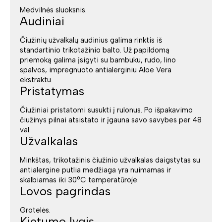
Medvilnės sluoksnis.
Audiniai
Čiužinių užvalkalų audinius galima rinktis iš
standartinio trikotažinio balto. Už papildomą
priemoką galima įsigyti su bambuku, rudo, lino
spalvos, impregnuoto antialerginiu Aloe Vera
ekstraktu.
Pristatymas
Čiužiniai pristatomi susukti į rulonus. Po išpakavimo
čiužinys pilnai atsistato ir įgauna savo savybes per 48
val.
Užvalkalas
Minkštas, trikotažinis čiužinio užvalkalas daigstytas su
antialergine putlia medžiaga yra nuimamas ir
skalbiamas iki 30°C temperatūroje.
Lovos pagrindas
Grotelės.
Kietumo lygis