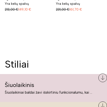
Yra kelių spalvų
Yra kelių spalvų
213,00
€
149,10
€
231,00
€
161,70
€
Stiliai
Šiuolaikinis
Šiuolaikiniai baldai žavi išskirtiniu funkcionalumu, kai kurie jų pelnytai net pavadinami meno kūriniais, nes jie tikrai yra išskirtiniai, originalūs ir puikiai atliepiantys į šiuolaikinių žmonių poreikius bei gyvenimo būdo ypatumus.