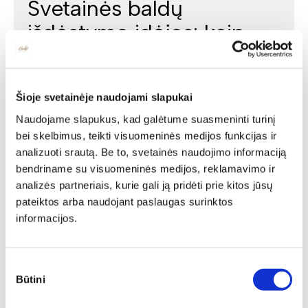
Svetainės baldų
išdėstymo idėjos: kaip
planuoti erdvę
funkcionaliai ir stilingai?
Šioje svetainėje naudojami slapukai
Renkantis svetainės baldus, svarbu atsižvelgti ne tik į jų
Naudojame slapukus, kad galėtume suasmeninti turinį
dizainą ar spalvą – ne mažiau reikšmingas yra jų
išdėstymas kambaryje. Tinkamai suplanuotas
bei skelbimus, teikti visuomeninės medijos funkcijas ir
išdėstymas leidžia efektyviai išnaudoti erdvę, sukurti
analizuoti srautą. Be to, svetainės naudojimo informaciją
patogią judėjimo aplinką ir prisideda prie harmoningos
bendriname su visuomeninės medijos, reklamavimo ir
visumos. Dalinamės praktiškais patarimais, kurie padės
analizės partneriais, kurie gali ją pridėti prie kitos jūsų
sukurti ne tik estetišką, bet ir funkcionalią svetainę,
pateiktos arba naudojant paslaugas surinktos
nepriklausomai nuo jos dydžio.
informacijos.
Sutikimo
Būtini
pasirinkimas