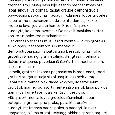
Rinkitės paprastas groteles arba su jau minėtu pakėlimo
mechanizmu. Mūsų pasiūloje esantis mechanizmas yra
labai lengvai valdomas, tačiau drauge demonstruoja
pavydėtiną patvarumą. Tačiau rinkdamiesi lovos groteles
su pakėlimo mechanizmu atkreipkite dėmesį, kokio
modelio lovai jos yra tinkamos. Prie mūsų prekių
nurodyta, kokioms lovoms iš Deinava.lt pasiūlos skirtas
konkretus pakėlimo mechanizmas.
Dar vienas variantas mūsų asortimente – lovos grotelės
su kojomis, pagamintomis iš metalo ir
demonstruojančiomis patvarumą bei stabilumą. Tokių
grotelių rėmas irgi yra metalinis, dengtas milteliniais
dažais ir atsparus poveikiui iš išorės: tiek mechaniniam,
tiek atmosferos.
Lamelių grotelės lovoms pagamintos iš medienos, todėl
yra tvirtos, garantuoja stabilumą ir ilgaamžiškumą.
Labai daug dėmesio skiriame kokybei, ilgaamžiškumui,
tad užtikriname, jog asortimente siūlome tik labai puikius
gaminius, kurie taps ilgalaike jūsų investicija.
Mūsų asortimente lovos groteles išsirinksite labai
patogiai ir greitai, prie prekių pateikti aprašymai,
nurodyti matmenys padės paiešką padaryti kur kas
lengvesnę, o jums priimti teisingą pirkimo sprendimą. Jei