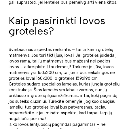
gali suprastėti, jei lentelės bus pernelyg arti viena kitos.
Kaip pasirinkti lovos
groteles?
Svarbiausias aspektas renkantis – tai tinkami grotelių
matmenys. Jos turi tikti jūsų lovai. Jei grotelės įsideda į
lovos rėmą, tai jų matmenys bus mažesni nei pačios
lovos – atkreipkite į tai dėmesį! Tarkime jei jūsų lovos
matmenys yra 160x200 cm, tai jums bus reikalingos ne
grotelės lovai 160x200, o grotelės 159x196 cm.
Groteles sudaro specialios lamelės, kurias jungia grotelių
konstrukcija. Šios lamelės yra labai svarbios, nuo jų
priklauso ir grotelių ilgaamžiškumas, ir tai, kokį pagrindą
jos suteiks čiužiniui. Turėkite omenyje, jog kuo daugiau
lamelių, tuo grotelės lovai bus patvaresnės, tačiau
nepamirškite ir jau minėto aspekto, kad tarpai tarp jų
negali būti per maži.
Iš ko lovos lentjuosčių pagrindas pagamintas – ne