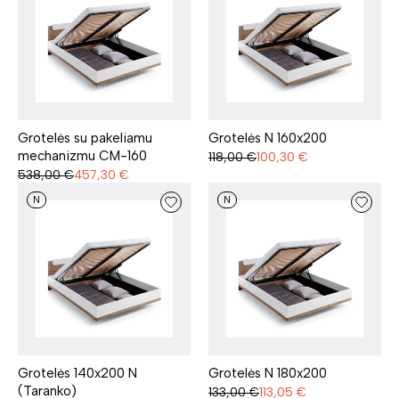
Grotelės su pakeliamu
Grotelės N 160x200
mechanizmu CM-160
118,00
€
100,30
€
538,00
€
457,30
€
N
N
Grotelės 140x200 N
Grotelės N 180x200
(Taranko)
133,00
€
113,05
€