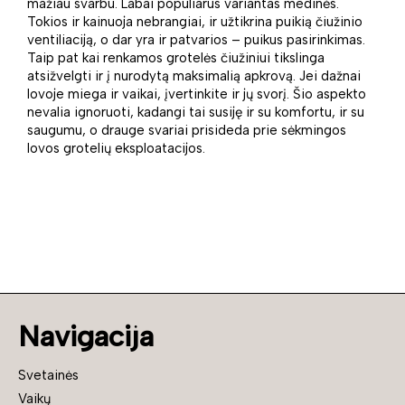
mažiau svarbu. Labai populiarus variantas medinės.
Tokios ir kainuoja nebrangiai, ir užtikrina puikią čiužinio
ventiliaciją, o dar yra ir patvarios – puikus pasirinkimas.
Taip pat kai renkamos grotelės čiužiniui tikslinga
atsižvelgti ir į nurodytą maksimalią apkrovą. Jei dažnai
lovoje miega ir vaikai, įvertinkite ir jų svorį. Šio aspekto
nevalia ignoruoti, kadangi tai susiję ir su komfortu, ir su
saugumu, o drauge svariai prisideda prie sėkmingos
lovos grotelių eksploatacijos.
Navigacija
Svetainės
Vaikų