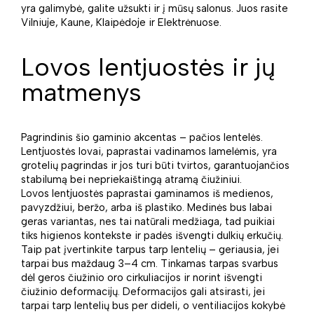
yra galimybė, galite užsukti ir į mūsų salonus. Juos rasite
Vilniuje, Kaune, Klaipėdoje ir Elektrėnuose.
Lovos lentjuostės ir jų
matmenys
Pagrindinis šio gaminio akcentas – pačios lentelės.
Lentjuostės lovai, paprastai vadinamos lamelėmis, yra
grotelių pagrindas ir jos turi būti tvirtos, garantuojančios
stabilumą bei nepriekaištingą atramą čiužiniui.
Lovos lentjuostės paprastai gaminamos iš medienos,
pavyzdžiui, beržo, arba iš plastiko. Medinės bus labai
geras variantas, nes tai natūrali medžiaga, tad puikiai
tiks higienos kontekste ir padės išvengti dulkių erkučių.
Taip pat įvertinkite tarpus tarp lentelių – geriausia, jei
tarpai bus maždaug 3–4 cm. Tinkamas tarpas svarbus
dėl geros čiužinio oro cirkuliacijos ir norint išvengti
čiužinio deformacijų. Deformacijos gali atsirasti, jei
tarpai tarp lentelių bus per dideli, o ventiliacijos kokybė