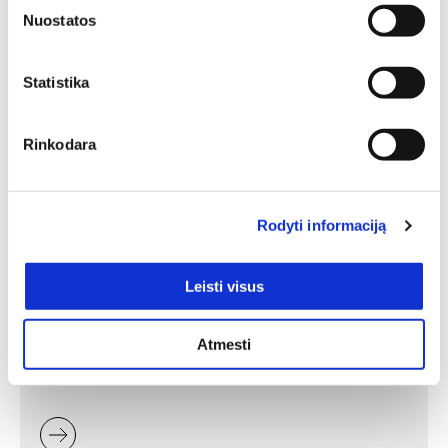
Nuostatos
Statistika
Rinkodara
Minkšti baldai -
Rodyti informaciją
jaukumas ir stilius jūsų
namuose
Leisti visus
Minkšti baldai yra vienas svarbiausių interjero elementų,
kuris suteikia erdvei jaukumo, estetikos ir patogumo. Jie
Atmesti
gali tapti pagrindiniu akcentu, subalansuoti kambario
proporcijas ar tiesiog sukurti vietą atsipalaidavimui.