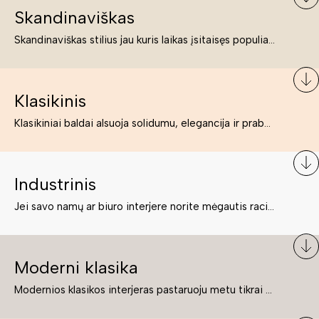
Skandinaviškas
Skandinaviškas stilius jau kuris laikas įsitaisęs populiariausiųjų sąraše. Namai, butai labai dažnai įrengiami remiantis būtent šio stiliaus ypatumais. Dėl švelnių spalvų, praktiškumo ir estetikos jis masina tuos, kurie neabejingi šviesiem ar neutralių spalvų koloritui, paprastumui, funkcionalumui, natūralumui ir stilingai estetikai. Platų skandinaviškų baldų spektrą rasite „Deinavos baldų“ asortimente.
Klasikinis
Klasikiniai baldai alsuoja solidumu, elegancija ir prabanga. Paprastai jie būna masyvūs, kuria didybės įspūdį. Neabejotinai jie bus geriausias pasirinkimas estetiškam ir rafinuotam klasikiniam namų interjerui. Kartais klasikiniai baldai traktuojami kaip senoviniai, bet tai ne tiesa – klasika yra stilius, neišsemiama elegancija ir rafinuotumas.
Industrinis
Jei savo namų ar biuro interjere norite mėgautis racionaliai išnaudotomis erdvėmis, funkcionalumu ir esate neabejingi tamsesniam koloritui bei praktiškiems sprendimams, tuomet industrinis stilius bus būtent tai, ko Jums reikia. O industrinio stiliaus baldus išsirinksite mūsų asortimente.
Moderni klasika
Modernios klasikos interjeras pastaruoju metu tikrai yra „ant bangos“. Tie, kurie nenori pernelyg nutolti nuo klasikos, bet drauge žavisi šiuolaikiškais sprendimais, su malonumu savo namuose kuria klasikos ir modernaus interjero tandemą – elegantišką, subtilų ir žavingą.