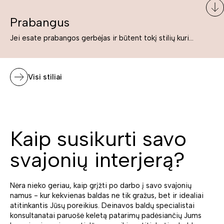
Prabangus
Jei esate prabangos gerbėjas ir būtent tokį stilių kuriate savo namuose ar biure, tuomet solidūs, prabangūs baldai nepriekaištingai įsilies į Jūsų kuriamą interjerą.
Visi stiliai
Kaip susikurti savo
svajonių interjerą?
Nėra nieko geriau, kaip grįžti po darbo į savo svajonių
namus - kur kekvienas baldas ne tik gražus, bet ir idealiai
atitinkantis Jūsų poreikius. Deinavos baldų specialistai
konsultanatai paruošė keletą patarimų padėsiančių Jums