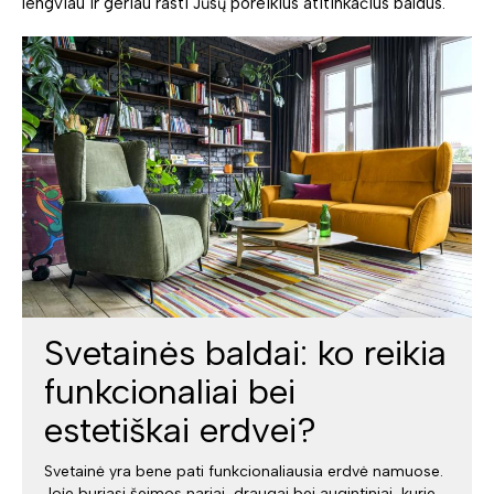
lengviau ir geriau rasti Jūsų poreikius atitinkačius baldus.
Svetainės baldai: ko reikia
funkcionaliai bei
estetiškai erdvei?
Svetainė yra bene pati funkcionaliausia erdvė namuose.
Joje buriasi šeimos nariai, draugai bei augintiniai, kurie