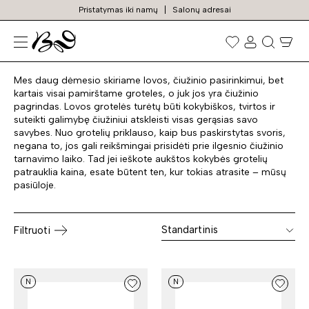
Pristatymas iki namų
Salonų adresai
Grotelės lovai
Prekių
paieška
Mes daug dėmesio skiriame lovos, čiužinio pasirinkimui, bet
kartais visai pamirštame groteles, o juk jos yra čiužinio
pagrindas. Lovos grotelės turėtų būti kokybiškos, tvirtos ir
suteikti galimybę čiužiniui atskleisti visas gerąsias savo
savybes. Nuo grotelių priklauso, kaip bus paskirstytas svoris,
negana to, jos gali reikšmingai prisidėti prie ilgesnio čiužinio
tarnavimo laiko. Tad jei ieškote aukštos kokybės grotelių
patrauklia kaina, esate būtent ten, kur tokias atrasite – mūsų
pasiūloje.
Standartinis
Filtruoti
N
N