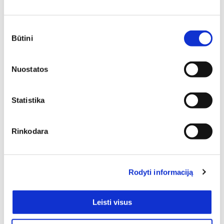
rezultatui pasiekti.
Sutikimo
Būtini
pasirinkimas
Nuostatos
Statistika
Rinkodara
SIŲSTI
Rodyti informaciją
Leisti visus
Pristatymas