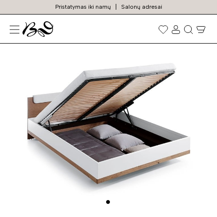
Pristatymas iki namų
Salonų adresai
N
Prekių
paieška