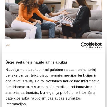
Individuali
Šioje svetainėje naudojami slapukai
specialisto
Naudojame slapukus, kad galėtume suasmeninti turinį
bei skelbimus, teikti visuomeninės medijos funkcijas ir
konsultacija
analizuoti srautą. Be to, svetainės naudojimo informaciją
bendriname su visuomeninės medijos, reklamavimo ir
analizės partneriais, kurie gali ją pridėti prie kitos jūsų
Deinavos baldų specialistai puikiai išmanantys ir
pateiktos arba naudojant paslaugas surinktos
pasiruošę Jums padėti susikurti savo svajonių interjerą!
Padėsim parengti planus iš išmatavimus geriausiam
informacijos.