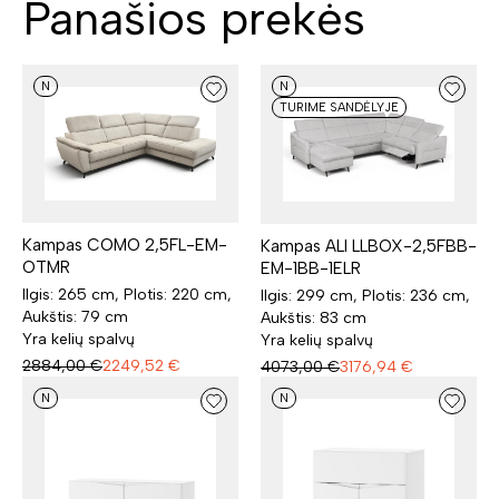
Panašios prekės
N
N
TURIME SANDĖLYJE
Kampas COMO 2,5FL-EM-
Kampas ALI LLBOX-2,5FBB-
OTMR
EM-1BB-1ELR
Ilgis: 265 cm, Plotis: 220 cm,
Ilgis: 299 cm, Plotis: 236 cm,
Aukštis: 79 cm
Aukštis: 83 cm
Yra kelių spalvų
Yra kelių spalvų
2884,00
€
2249,52
€
4073,00
€
3176,94
€
N
N