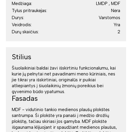
Medžiaga:
LMDP , MDF
Tylus pritraukėjas:
Nėra
Durys:
Varstomos
Veidrodis:
Yra
Durų skaičius:
2
Stilius
Šiuolaikiniai baldai žavi išskirtiniu funkcionalumu, kai
kurie jų pelnytai net pavadinami meno kūriniais, nes
jie tikrai yra išskirtiniai, originalūs ir puikiai
atliepiantys į šiuolaikinių žmonių poreikius bei
gyvenimo būdo ypatumus.
Fasadas
MDF - vidutinio tankio medienos plaušų plokštės
santrumpa. Ši plokštė yra panaši į medžio drožlių
plokštę, tačiau skiriasi jos gamyba. MDF plokštė
išgaunama klijuojant ir spaudžiant medienos plaušus,