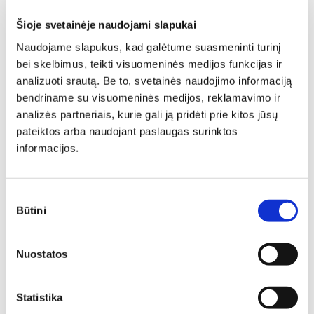
N
Šioje svetainėje naudojami slapukai
Naudojame slapukus, kad galėtume suasmeninti turinį
bei skelbimus, teikti visuomeninės medijos funkcijas ir
analizuoti srautą. Be to, svetainės naudojimo informaciją
bendriname su visuomeninės medijos, reklamavimo ir
analizės partneriais, kurie gali ją pridėti prie kitos jūsų
pateiktos arba naudojant paslaugas surinktos
Drabužių kabykla NEPTUN
informacijos.
N-WP
Plotis: 57 cm, Aukštis: 161 cm
322,00
€
273,70
€
Sutikimo
Būtini
pasirinkimas
Nuostatos
Statistika