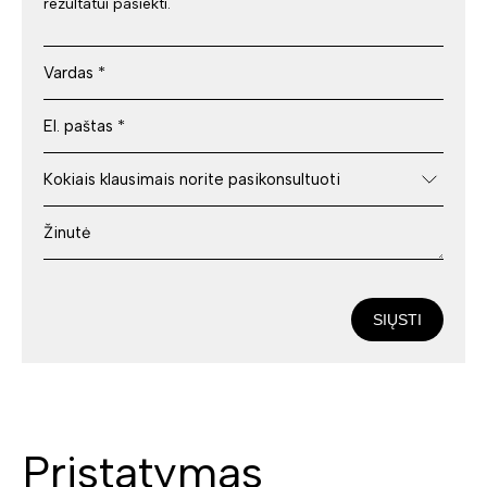
rezultatui pasiekti.
SIŲSTI
Pristatymas