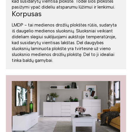
kad susidarytų vientisa plokštė. Todėl šios plokštės
pasižymi ypač dideliu atsparumu lūžimui ir lenkimui.
Korpusas
LMDP - tai medienos drožlių plokštės rūšis, sudaryta
iš daugelio medienos sluoksnių. Sluoksniai veikiant
dideliam slėgiui suklijuojami aukštoje temperatūroje,
kad susidarytų vientisas lakštas. Dėl daugybės
sluoksnių laminuota plokštė yra tvirtesnė už vieno
sluoksnio medienos drožlių plokštę. Dėl to ji idealiai
tinka baldų gamybai.