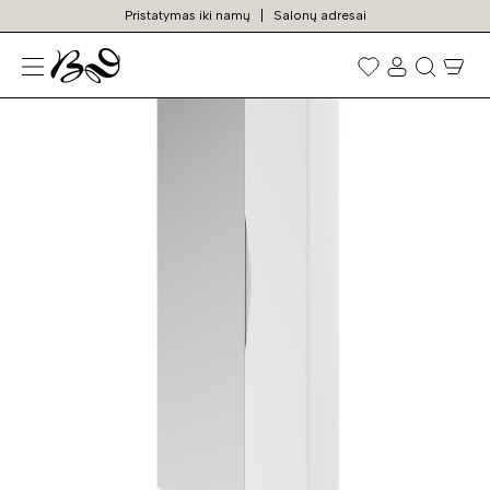
Pristatymas iki namų
Salonų adresai
N
Prekių
paieška