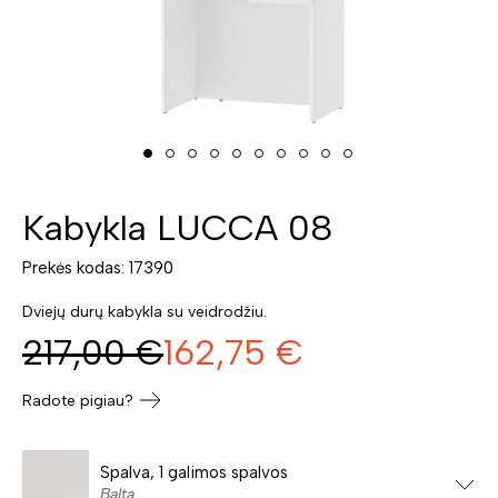
Kabykla LUCCA 08
Prekės kodas: 17390
Dviejų durų kabykla su veidrodžiu.
217,00
€
162,75
€
Radote pigiau?
Spalva, 1 galimos spalvos
Balta