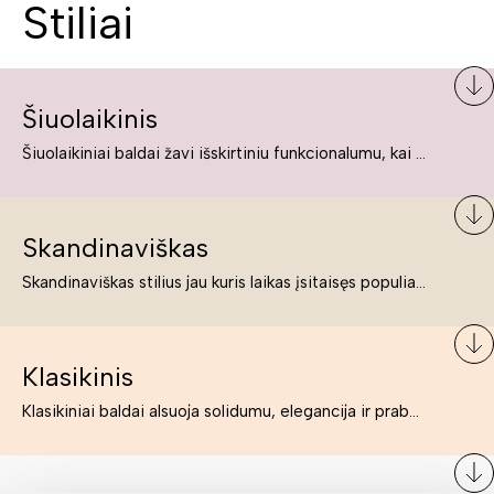
Stiliai
Šiuolaikinis
Šiuolaikiniai baldai žavi išskirtiniu funkcionalumu, kai kurie jų pelnytai net pavadinami meno kūriniais, nes jie tikrai yra išskirtiniai, originalūs ir puikiai atliepiantys į šiuolaikinių žmonių poreikius bei gyvenimo būdo ypatumus.
Skandinaviškas
Skandinaviškas stilius jau kuris laikas įsitaisęs populiariausiųjų sąraše. Namai, butai labai dažnai įrengiami remiantis būtent šio stiliaus ypatumais. Dėl švelnių spalvų, praktiškumo ir estetikos jis masina tuos, kurie neabejingi šviesiem ar neutralių spalvų koloritui, paprastumui, funkcionalumui, natūralumui ir stilingai estetikai. Platų skandinaviškų baldų spektrą rasite „Deinavos baldų“ asortimente.
Klasikinis
Klasikiniai baldai alsuoja solidumu, elegancija ir prabanga. Paprastai jie būna masyvūs, kuria didybės įspūdį. Neabejotinai jie bus geriausias pasirinkimas estetiškam ir rafinuotam klasikiniam namų interjerui. Kartais klasikiniai baldai traktuojami kaip senoviniai, bet tai ne tiesa – klasika yra stilius, neišsemiama elegancija ir rafinuotumas.