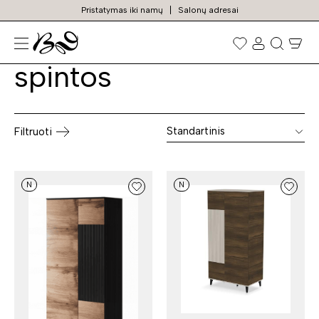
Pristatymas iki namų
Salonų adresai
Prieškambario
Prekių
paieška
spintos
Standartinis
Filtruoti
N
N