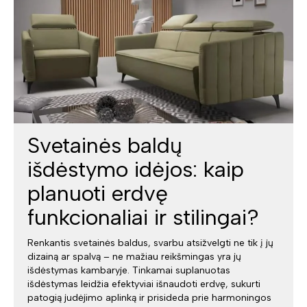
Svetainės baldų
išdėstymo idėjos: kaip
planuoti erdvę
funkcionaliai ir stilingai?
Renkantis svetainės baldus, svarbu atsižvelgti ne tik į jų
dizainą ar spalvą – ne mažiau reikšmingas yra jų
išdėstymas kambaryje. Tinkamai suplanuotas
išdėstymas leidžia efektyviai išnaudoti erdvę, sukurti
patogią judėjimo aplinką ir prisideda prie harmoningos