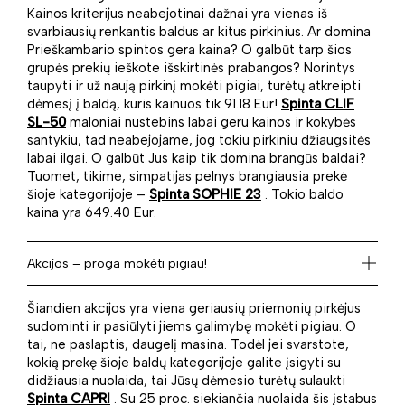
Kainos kriterijus neabejotinai dažnai yra vienas iš
svarbiausių renkantis baldus ar kitus pirkinius. Ar domina
Prieškambario spintos gera kaina? O galbūt tarp šios
grupės prekių ieškote išskirtinės prabangos? Norintys
taupyti ir už naują pirkinį mokėti pigiai, turėtų atkreipti
dėmesį į baldą, kuris kainuos tik 91.18 Eur!
Spinta CLIF
SL-50
maloniai nustebins labai geru kainos ir kokybės
santykiu, tad neabejojame, jog tokiu pirkiniu džiaugsitės
labai ilgai. O galbūt Jus kaip tik domina brangūs baldai?
Tuomet, tikime, simpatijas pelnys brangiausia prekė
šioje kategorijoje –
Spinta SOPHIE 23
. Tokio baldo
kaina yra 649.40 Eur.
Akcijos – proga mokėti pigiau!
Šiandien akcijos yra viena geriausių priemonių pirkėjus
sudominti ir pasiūlyti jiems galimybę mokėti pigiau. O
tai, ne paslaptis, daugelį masina. Todėl jei svarstote,
kokią prekę šioje baldų kategorijoje galite įsigyti su
didžiausia nuolaida, tai Jūsų dėmesio turėtų sulaukti
Spinta CAPRI
. Su 25 proc. siekiančia nuolaida šis įstabus