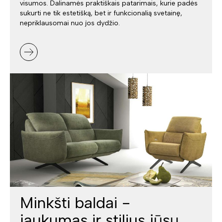
visumos. Dalinamės praktiškais patarimais, kurie padės
sukurti ne tik estetišką, bet ir funkcionalią svetainę,
nepriklausomai nuo jos dydžio.
Minkšti baldai -
jaukumas ir stilius jūsų