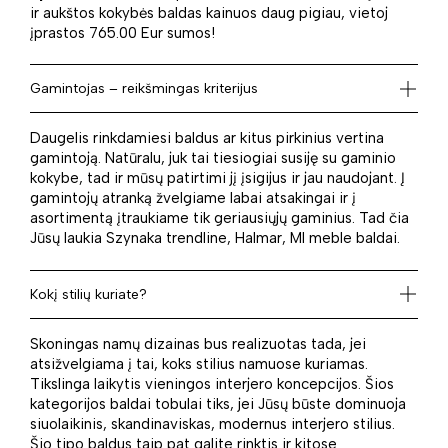
ir aukštos kokybės baldas kainuos daug pigiau, vietoj
įprastos 765.00 Eur sumos!
Gamintojas – reikšmingas kriterijus
Daugelis rinkdamiesi baldus ar kitus pirkinius vertina
gamintoją. Natūralu, juk tai tiesiogiai susiję su gaminio
kokybe, tad ir mūsų patirtimi jį įsigijus ir jau naudojant. Į
gamintojų atranką žvelgiame labai atsakingai ir į
asortimentą įtraukiame tik geriausiųjų gaminius. Tad čia
Jūsų laukia Szynaka trendline, Halmar, Ml meble baldai.
Kokį stilių kuriate?
Skoningas namų dizainas bus realizuotas tada, jei
atsižvelgiama į tai, koks stilius namuose kuriamas.
Tikslinga laikytis vieningos interjero koncepcijos. Šios
kategorijos baldai tobulai tiks, jei Jūsų būste dominuoja
siuolaikinis, skandinaviskas, modernus interjero stilius.
Šio tipo baldus taip pat galite rinktis ir kitose