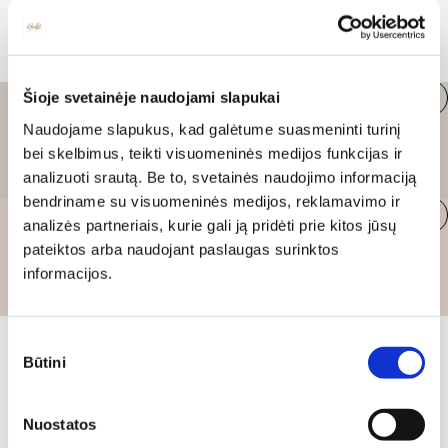
Industrinis
Jei savo namų ar biuro interjere norite mėgautis racionaliai išnaudotomis erdvėmis, funkcionalumu ir esate neabejingi tamsesniam koloritui bei praktiškiems sprendimams, tuomet industrinis stilius bus būtent tai, ko Jums reikia. O industrinio stiliaus baldus išsirinksite mūsų asortimente.
Šioje svetainėje naudojami slapukai
Moderni klasika
Naudojame slapukus, kad galėtume suasmeninti turinį
bei skelbimus, teikti visuomeninės medijos funkcijas ir
Modernios klasikos interjeras pastaruoju metu tikrai yra „ant bangos“. Tie, kurie nenori pernelyg nutolti nuo klasikos, bet drauge žavisi šiuolaikiškais sprendimais, su malonumu savo namuose kuria klasikos ir modernaus interjero tandemą – elegantišką, subtilų ir žavingą.
analizuoti srautą. Be to, svetainės naudojimo informaciją
bendriname su visuomeninės medijos, reklamavimo ir
analizės partneriais, kurie gali ją pridėti prie kitos jūsų
Prabangus
pateiktos arba naudojant paslaugas surinktos
informacijos.
Jei esate prabangos gerbėjas ir būtent tokį stilių kuriate savo namuose ar biure, tuomet solidūs, prabangūs baldai nepriekaištingai įsilies į Jūsų kuriamą interjerą.
Sutikimo
Visi stiliai
Būtini
pasirinkimas
Nuostatos