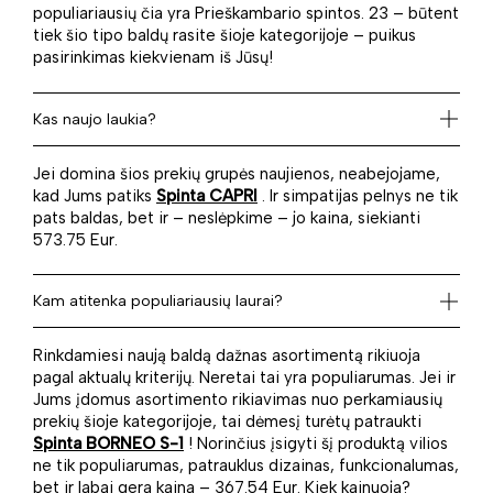
populiariausių čia yra Prieškambario spintos. 23 – būtent
tiek šio tipo baldų rasite šioje kategorijoje – puikus
pasirinkimas kiekvienam iš Jūsų!
Kas naujo laukia?
Jei domina šios prekių grupės naujienos, neabejojame,
kad Jums patiks
Spinta CAPRI
. Ir simpatijas pelnys ne tik
pats baldas, bet ir – neslėpkime – jo kaina, siekianti
573.75 Eur.
Kam atitenka populiariausių laurai?
Rinkdamiesi naują baldą dažnas asortimentą rikiuoja
pagal aktualų kriterijų. Neretai tai yra populiarumas. Jei ir
Jums įdomus asortimento rikiavimas nuo perkamiausių
prekių šioje kategorijoje, tai dėmesį turėtų patraukti
Spinta BORNEO S-1
! Norinčius įsigyti šį produktą vilios
ne tik populiarumas, patrauklus dizainas, funkcionalumas,
bet ir labai gera kaina – 367.54 Eur. Kiek kainuoja?