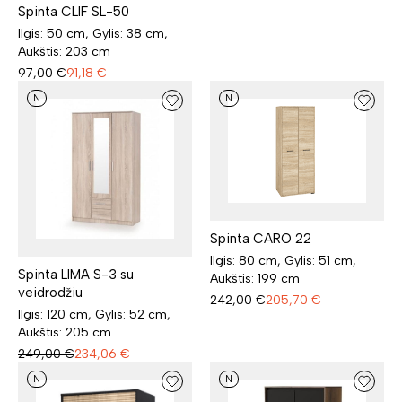
Spinta CLIF SL-50
Ilgis: 50 cm, Gylis: 38 cm,
Aukštis: 203 cm
97,00
€
91,18
€
N
N
Spinta CARO 22
Ilgis: 80 cm, Gylis: 51 cm,
Spinta LIMA S-3 su
Aukštis: 199 cm
veidrodžiu
242,00
€
205,70
€
Ilgis: 120 cm, Gylis: 52 cm,
Aukštis: 205 cm
249,00
€
234,06
€
N
N