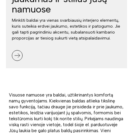
namuose
Minkšti baldai yra vienas svarbiausių interjero elementų,
kuris suteikia erdvei jaukumo, estetikos ir patogumo. Jie
gali tapti pagrindiniu akcentu, subalansuoti kambario
proporcijas ar tiesiog sukurti vietą atsipalaidavimui.
Visuose namuose yra baldai, užtikrinantys komfortą
namų gyventojams. Kiekvienas baldas atlieka tikslinę
savo funkciją, tačiau drauge jie prisideda ir prie jaukumo,
estetikos, leidžia varijuojant jų spalvomis, formomis bei
tekstūromis kurti kokį tik norite stilių. Pirkėjams naudinga
viską rasti vienoje vietoje, todėl šioje el. parduotuvėje
Jūsų laukia be galo platus baldų pasirinkimas. Vieni