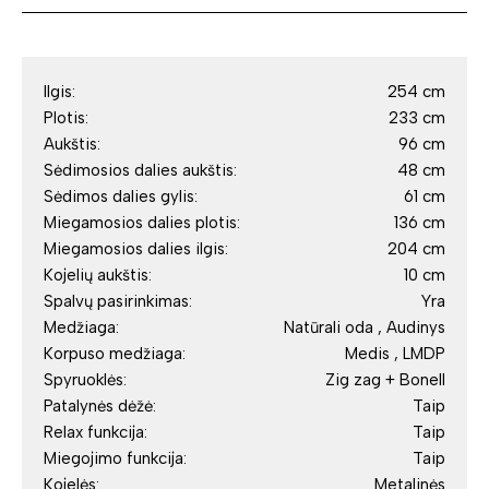
Ilgis:
254 cm
Plotis:
233 cm
Aukštis:
96 cm
Sėdimosios dalies aukštis:
48 cm
Sėdimos dalies gylis:
61 cm
Miegamosios dalies plotis:
136 cm
Miegamosios dalies ilgis:
204 cm
Kojelių aukštis:
10 cm
Spalvų pasirinkimas:
Yra
Medžiaga:
Natūrali oda , Audinys
Korpuso medžiaga:
Medis , LMDP
Spyruoklės:
Zig zag + Bonell
Patalynės dėžė:
Taip
Relax funkcija:
Taip
Miegojimo funkcija:
Taip
Kojelės:
Metalinės