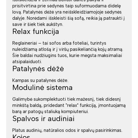
prisitvirtina prie sėdynės taip suformuodama didelę
lovą. Patalynės dėžė yra neišskleidžiamojoje sėdynės
dalyje. Norėdami išskleisti šią sofą, reikia ją patraukti į
save ir šiek tiek aukštyn.
Relax funkcija
Reglaineriai – tai sofos arba foteliai, turintys
nuleidžiamą atlošą ir į viršų pasikeliančią kojų atramą.
Šie baldai nudžiugins tuos, kurie mėgsta maksimaliai
atsipalaiduoti.
Patalynės dėžė
Kampas su patalynės dėže.
Modulinė sistema
Galimybė sukomplektuoti tiek mažesnį, tiek didesnį
minkštą baldą, pridedant "relax" funkciją, įmontuojamą
barą ar patogų staliuką kompiuteriui.
Spalvos ir audiniai
Platus audinių, natūralios odos ir spalvų pasirinkimas.
Kojos