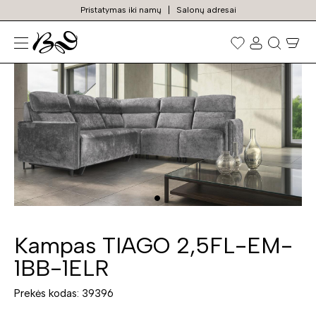
Pristatymas iki namų
Salonų adresai
N
Prekių
paieška
Kampas TIAGO 2,5FL-EM-
1BB-1ELR
Prekės kodas: 39396