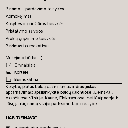
Pirkimo – pardavimo taisyklės
Apmokėjimas
Kokybės ir priežiūros taisyklės
Pristatymo sąlygos
Prekių grąžinimo taisyklės
Pirkimas išsimokėtinai
Mokėjimo būdai
Grynaisiais
Kortele
Išsimokėtinai
Kokybė, platus baldų pasirinkimas ir draugiškas
aptarnavimas: apsilankykite baldų salonuose „Deinava",
esančiuose Vilniuje, Kaune, Elektrėnuose, bei Klaipėdoje ir
Jūsų jaukių namų vizijai padėsime tapti realybe.
UAB "DEINAVA"
e-parduotuve@deinava.lt