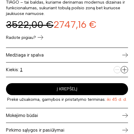
TIAGO – tai baldas, kuriame derinamas modernus dizainas ir
funkcionalumas, sukuriant tobulą poilsio zoną bet kuriuose
jaukiuose namuose.
3522,00
€
2747,16
€
Radote pigiau?
Medžiaga ir spalva
Kiekis:
Į KREPŠELĮ
Prekė užsakoma, gamybos ir pristatymo terminas:
iki 45 d. d.
Mokėjimo būdai
Pirkimo sąlygos ir pasiūlymai