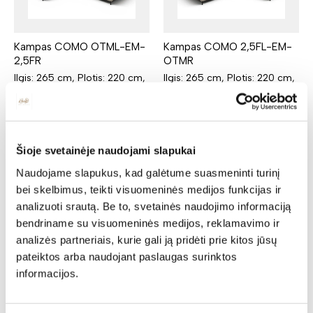
Kampas COMO OTML-EM-
Kampas COMO 2,5FL-EM-
2,5FR
OTMR
Ilgis: 265 cm, Plotis: 220 cm,
Ilgis: 265 cm, Plotis: 220 cm,
Aukštis: 79 cm
Aukštis: 79 cm
Yra kelių spalvų
Yra kelių spalvų
2884,00
€
2249,52
€
2884,00
€
2249,52
€
Šioje svetainėje naudojami slapukai
Naudojame slapukus, kad galėtume suasmeninti turinį
bei skelbimus, teikti visuomeninės medijos funkcijas ir
analizuoti srautą. Be to, svetainės naudojimo informaciją
bendriname su visuomeninės medijos, reklamavimo ir
analizės partneriais, kurie gali ją pridėti prie kitos jūsų
pateiktos arba naudojant paslaugas surinktos
informacijos.