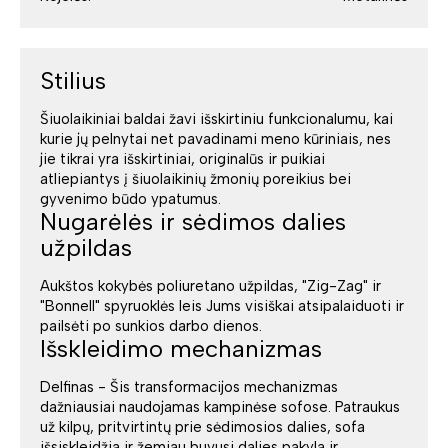
Stilius
Šiuolaikiniai baldai žavi išskirtiniu funkcionalumu, kai
kurie jų pelnytai net pavadinami meno kūriniais, nes
jie tikrai yra išskirtiniai, originalūs ir puikiai
atliepiantys į šiuolaikinių žmonių poreikius bei
gyvenimo būdo ypatumus.
Nugarėlės ir sėdimos dalies
užpildas
Aukštos kokybės poliuretano užpildas, "Zig-Zag" ir
"Bonnell" spyruoklės leis Jums visiškai atsipalaiduoti ir
pailsėti po sunkios darbo dienos.
Išskleidimo mechanizmas
Delfinas - Šis transformacijos mechanizmas
dažniausiai naudojamas kampinėse sofose. Patraukus
už kilpų, pritvirtintų prie sėdimosios dalies, sofa
išsiskleidžia ir žemiau buvusi dalies pakyla ir