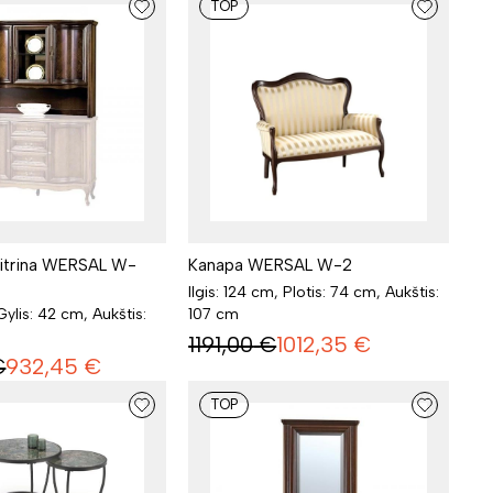
TOP
itrina WERSAL W-
Kanapa WERSAL W-2
Ilgis: 124 cm, Plotis: 74 cm, Aukštis:
 Gylis: 42 cm, Aukštis:
107 cm
1191,00
€
1012,35
€
€
932,45
€
TOP