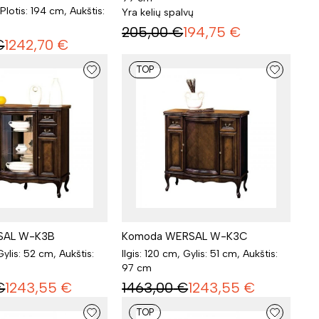
 Plotis: 194 cm, Aukštis:
Yra kelių spalvų
205,00
€
194,75
€
€
1242,70
€
TOP
RSAL W-K3B
Komoda WERSAL W-K3C
 Gylis: 52 cm, Aukštis:
Ilgis: 120 cm, Gylis: 51 cm, Aukštis:
97 cm
€
1243,55
€
1463,00
€
1243,55
€
TOP