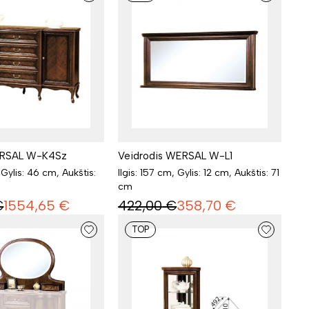
RSAL W-K4Sz
Veidrodis WERSAL W-L1
 Gylis: 46 cm, Aukštis:
Ilgis: 157 cm, Gylis: 12 cm, Aukštis: 71
cm
€
1554,65
€
422,00
€
358,70
€
TOP