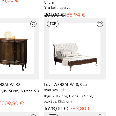
€
191,76
€
81 cm
Yra kelių spalvų
201,00
€
188,94
€
TOP
RSAL W-K3
Lova WERSAL W-S/S su
svarovskiais
 Gylis: 51 cm, Aukštis: 98
Ilgis: 231.7 cm, Plotis: 174 cm,
Aukštis: 131.5 cm
€
1009,80
€
1628,00
€
1383,80
€