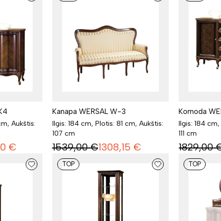
K4
Kanapa WERSAL W-3
Komoda WE
cm, Aukštis:
Ilgis: 184 cm, Plotis: 81 cm, Aukštis:
Ilgis: 184 cm,
107 cm
111 cm
40
€
1539,00
€
1308,15
€
1829,00
TOP
TOP