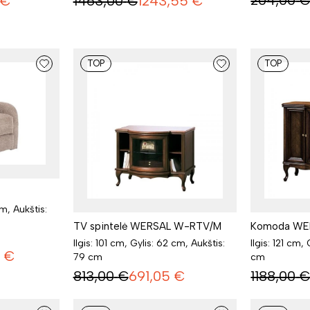
204,00
€
1463,00
€
1243,55
€
TOP
TOP
cm, Aukštis:
TV spintelė WERSAL W-RTV/M
Komoda WE
Ilgis: 101 cm, Gylis: 62 cm, Aukštis:
Ilgis: 121 cm,
€
79 cm
cm
813,00
€
691,05
€
1188,00