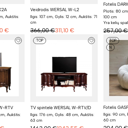
Fotelis DAR
K2A
Veidrodis WERSAL W-L2
Plotis: 80 cm
cm, Aukštis:
Ilgis: 107 cm, Gylis: 12 cm, Aukštis: 71
100 cm
cm
Yra kelių spa
0
€
366,00
€
311,10
€
257,00
€
TOP
TOP
N
Fotelis GAS
 W-RTV
TV spintelė WERSAL W-RTV/D
Ilgis: 90 cm, 
 cm, Aukštis:
Ilgis: 176 cm, Gylis: 48 cm, Aukštis:
60 cm
63 cm