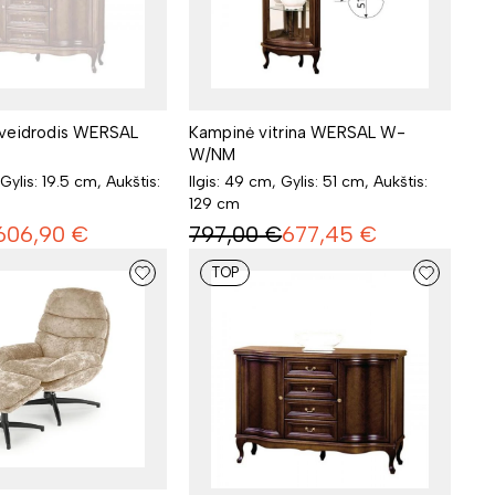
 veidrodis WERSAL
Kampinė vitrina WERSAL W-
W/NM
 Gylis: 19.5 cm, Aukštis:
Ilgis: 49 cm, Gylis: 51 cm, Aukštis:
129 cm
606,90
€
797,00
€
677,45
€
TOP