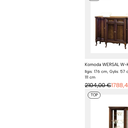
Komoda WERSAL W-
Ilgis: 176 cm, Gylis: 57 
111 cm
2104,00
€
1788,
TOP