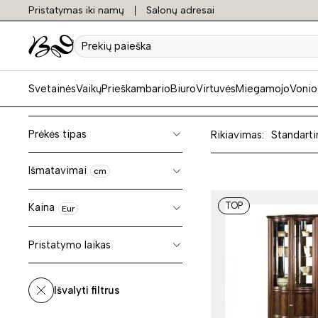
Pristatymas iki namų
Salonų adresai
Lenkiš
Prekių
paieška
Svetainės
Vaikų
Prieškambario
Biuro
Virtuvės
Miegamojo
Vonio
Prėkės tipas
Rikiavimas:
Standarti
Išmatavimai
cm
TOP
Kaina
Eur
Pristatymo laikas
Išvalyti filtrus