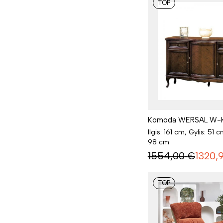
TOP
Komoda WERSAL W-
Ilgis: 161 cm, Gylis: 51 c
98 cm
1554,00
€
1320,
TOP