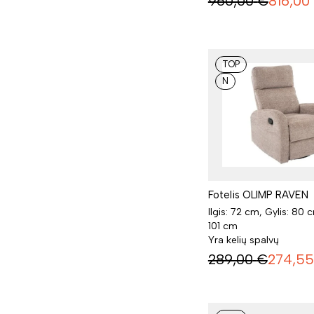
960,00
€
816,00
TOP
N
Fotelis OLIMP RAVEN
Ilgis: 72 cm, Gylis: 80 
101 cm
Yra kelių spalvų
289,00
€
274,55