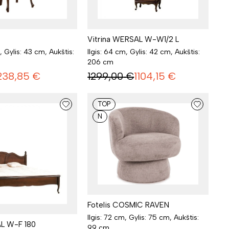
Vitrina WERSAL W-W1/2 L
Ilgis: 64 cm, Gylis: 42 cm, Aukštis:
, Gylis: 43 cm, Aukštis:
206 cm
1299,00
€
1104,15
€
238,85
€
TOP
N
Fotelis COSMIC RAVEN
Ilgis: 72 cm, Gylis: 75 cm, Aukštis:
L W-F 180
99 cm