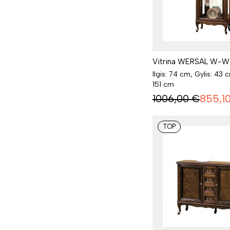
Vitrina WERSAL W-W
Ilgis: 74 cm, Gylis: 43 
151 cm
1006,00
€
855,1
TOP