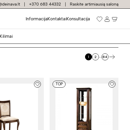
deinava.lt
+370 683 44332
Raskite artimiausią saloną
i
Informacija
Kontaktai
Konsultacija
Kilimai
...
1
2
84
TOP