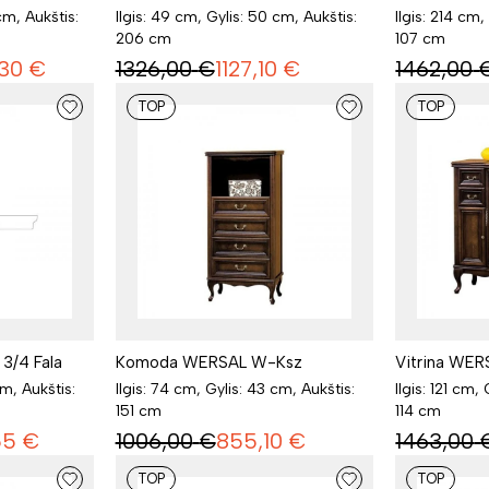
cm, Aukštis:
Ilgis: 49 cm, Gylis: 50 cm, Aukštis:
Ilgis: 214 cm,
206 cm
107 cm
30
€
1326,00
€
1127,10
€
1462,00
TOP
TOP
3/4 Fala
Komoda WERSAL W-Ksz
Vitrina WE
cm, Aukštis:
Ilgis: 74 cm, Gylis: 43 cm, Aukštis:
Ilgis: 121 cm,
151 cm
114 cm
55
€
1006,00
€
855,10
€
1463,00
TOP
TOP