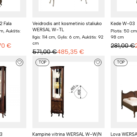
 Fala
Veidrodis ant kosmetinio staliuko
Kėdė W-03
WERSAL W-TL
cm, Aukštis:
Plotis: 50 cm
Ilgis: 114 cm, Gylis: 6 cm, Aukštis: 92
98 cm
cm
70
€
281,00
€
571,00
€
485,35
€
TOP
TOP
3
Kampinė vitrina WERSAL W-W/N
Lova WERSA