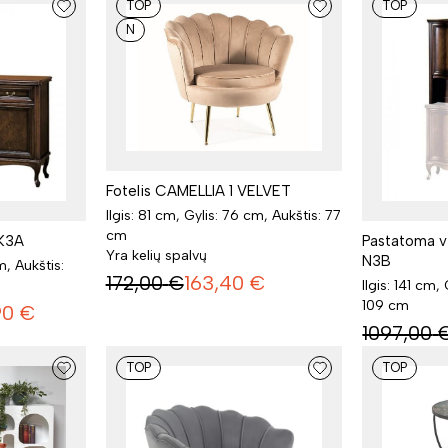
TOP
TOP
N
Fotelis CAMELLIA 1 VELVET
Ilgis: 81 cm, Gylis: 76 cm, Aukštis: 77
cm
K3A
Pastatoma v
Yra kelių spalvų
N3B
m, Aukštis:
172,00
€
163,40
€
Ilgis: 141 cm,
109 cm
90
€
1097,00
TOP
TOP