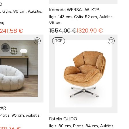
IO
Komoda WERSAL W-K2B
, Gylis: 90 cm, Aukštis:
Ilgis: 143 cm, Gylis: 52 cm, Aukštis:
98 cm
lvų
1554,00
€
1320,90
€
241,58
€
TOP
PAR
Plotis: 95 cm, Aukštis:
Fotelis GUIDO
Ilgis: 80 cm, Plotis: 84 cm, Aukštis: