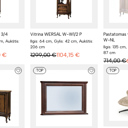
 3/4
Vitrina WERSAL W-W1/2 P
Pastatomas
W-NL
cm, Aukštis:
Ilgis: 64 cm, Gylis: 42 cm, Aukštis:
206 cm
Ilgis: 135 cm,
87 cm
0
€
1299,00
€
1104,15
€
714,00
€
TOP
TOP