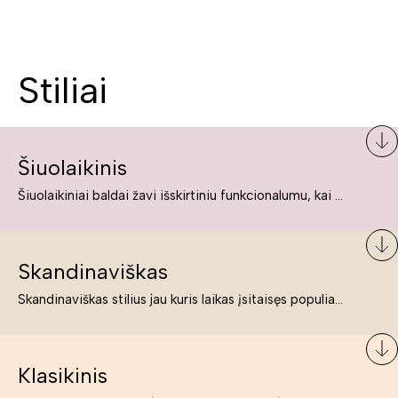
Stiliai
Šiuolaikinis
Šiuolaikiniai baldai žavi išskirtiniu funkcionalumu, kai kurie jų pelnytai net pavadinami meno kūriniais, nes jie tikrai yra išskirtiniai, originalūs ir puikiai atliepiantys į šiuolaikinių žmonių poreikius bei gyvenimo būdo ypatumus.
Skandinaviškas
Skandinaviškas stilius jau kuris laikas įsitaisęs populiariausiųjų sąraše. Namai, butai labai dažnai įrengiami remiantis būtent šio stiliaus ypatumais. Dėl švelnių spalvų, praktiškumo ir estetikos jis masina tuos, kurie neabejingi šviesiem ar neutralių spalvų koloritui, paprastumui, funkcionalumui, natūralumui ir stilingai estetikai. Platų skandinaviškų baldų spektrą rasite „Deinavos baldų“ asortimente.
Klasikinis