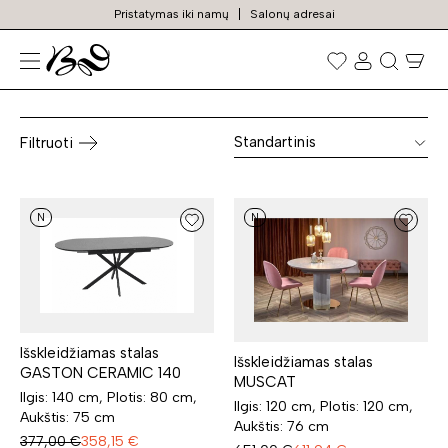
Pristatymas iki namų
Salonų adresai
Keramikiniai stalai
Prekių
paieška
Standartinis
Filtruoti
N
N
Išskleidžiamas stalas
Išskleidžiamas stalas
GASTON CERAMIC 140
MUSCAT
Ilgis: 140 cm, Plotis: 80 cm,
Ilgis: 120 cm, Plotis: 120 cm,
Aukštis: 75 cm
Aukštis: 76 cm
377,00
€
358,15
€