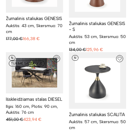
Žurnalinis staliukas GENESIS
Žurnalinis staliukas GENESIS
Aukštis: 43 cm, Skersmuo: 70
- S
cm
Aukštis: 53 cm, Skersmuo: 50
177,00
€
166,38
€
cm
134,00
€
125,96
€
N
N
TURIME SANDĖLYJE
Išskleidžiamas stalas DIESEL
Ilgis: 160 cm, Plotis: 90 cm,
Aukštis: 76 cm
Žurnalinis staliukas SCALITA
451,00
€
423,94
€
Aukštis: 57 cm, Skersmuo: 50
cm