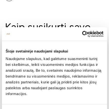
Kaip susikurti savo
svajonių interjerą?
Nėra nieko geriau, kaip grįžti po darbo į savo svajonių
Šioje svetainėje naudojami slapukai
namus - kur kekvienas baldas ne tik gražus, bet ir idealiai
Naudojame slapukus, kad galėtume suasmeninti turinį
atitinkantis Jūsų poreikius. Deinavos baldų specialistai
konsultanatai paruošė keletą patarimų padėsiančių Jums
bei skelbimus, teikti visuomeninės medijos funkcijas ir
lengviau ir geriau rasti Jūsų poreikius atitinkačius baldus.
analizuoti srautą. Be to, svetainės naudojimo informaciją
bendriname su visuomeninės medijos, reklamavimo ir
analizės partneriais, kurie gali ją pridėti prie kitos jūsų
pateiktos arba naudojant paslaugas surinktos
informacijos.