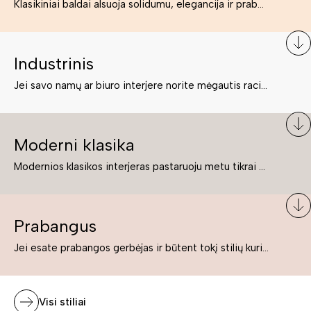
Klasikiniai baldai alsuoja solidumu, elegancija ir prabanga. Paprastai jie būna masyvūs, kuria didybės įspūdį. Neabejotinai jie bus geriausias pasirinkimas estetiškam ir rafinuotam klasikiniam namų interjerui. Kartais klasikiniai baldai traktuojami kaip senoviniai, bet tai ne tiesa – klasika yra stilius, neišsemiama elegancija ir rafinuotumas.
Industrinis
Jei savo namų ar biuro interjere norite mėgautis racionaliai išnaudotomis erdvėmis, funkcionalumu ir esate neabejingi tamsesniam koloritui bei praktiškiems sprendimams, tuomet industrinis stilius bus būtent tai, ko Jums reikia. O industrinio stiliaus baldus išsirinksite mūsų asortimente.
Moderni klasika
Modernios klasikos interjeras pastaruoju metu tikrai yra „ant bangos“. Tie, kurie nenori pernelyg nutolti nuo klasikos, bet drauge žavisi šiuolaikiškais sprendimais, su malonumu savo namuose kuria klasikos ir modernaus interjero tandemą – elegantišką, subtilų ir žavingą.
Prabangus
Jei esate prabangos gerbėjas ir būtent tokį stilių kuriate savo namuose ar biure, tuomet solidūs, prabangūs baldai nepriekaištingai įsilies į Jūsų kuriamą interjerą.
Visi stiliai