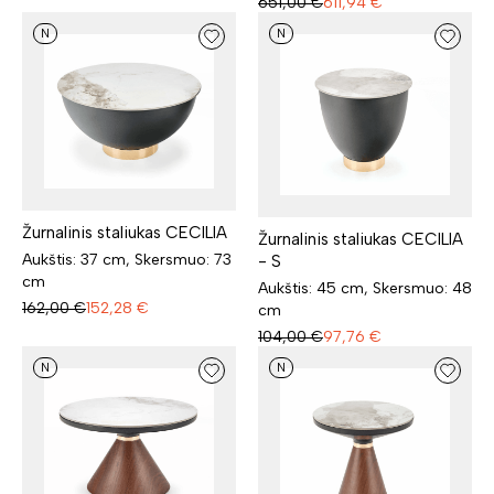
651,00
€
611,94
€
N
N
Žurnalinis staliukas CECILIA
Žurnalinis staliukas CECILIA
Aukštis: 37 cm, Skersmuo: 73
- S
cm
Aukštis: 45 cm, Skersmuo: 48
162,00
€
152,28
€
cm
104,00
€
97,76
€
N
N