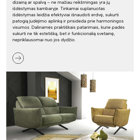
dizainą ar spalvą – ne mažiau reikšmingas yra jų
išdėstymas kambaryje. Tinkamai suplanuotas
išdėstymas leidžia efektyviai išnaudoti erdvę, sukurti
patogią judėjimo aplinką ir prisideda prie harmoningos
visumos. Dalinamės praktiškais patarimais, kurie padės
sukurti ne tik estetišką, bet ir funkcionalią svetainę,
nepriklausomai nuo jos dydžio.