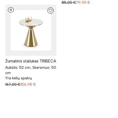
85,00
€
79,90
€
N
Žurnalinis staliukas TRIBECA
Aukštis: 52 cm, Skersmuo: 50
cm
Yra kelių spalvų
167,00
€
156,98
€