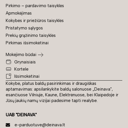
Pirkimo – pardavimo taisyklės
Apmokėjimas
Kokybės ir priežiūros taisyklės
Pristatymo sąlygos
Prekių grąžinimo taisyklės
Pirkimas išsimokėtinai
Mokėjimo būdai
Grynaisiais
Kortele
Išsimokėtinai
Kokybė, platus baldų pasirinkimas ir draugiškas
aptarnavimas: apsilankykite baldų salonuose „Deinava",
esančiuose Vilniuje, Kaune, Elektrėnuose, bei Klaipėdoje ir
Jūsų jaukių namų vizijai padėsime tapti realybe.
UAB "DEINAVA"
e-parduotuve@deinava.lt