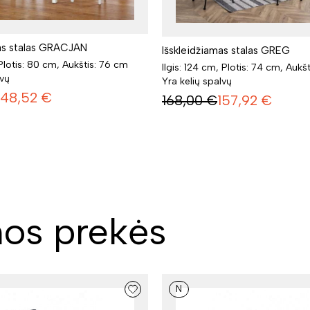
mas stalas GRACJAN
Išskleidžiamas stalas GREG
 Plotis: 80 cm, Aukštis: 76 cm
Ilgis: 124 cm, Plotis: 74 cm, Aukš
lvų
Yra kelių spalvų
148,52
€
168,00
€
157,92
€
os prekės
N