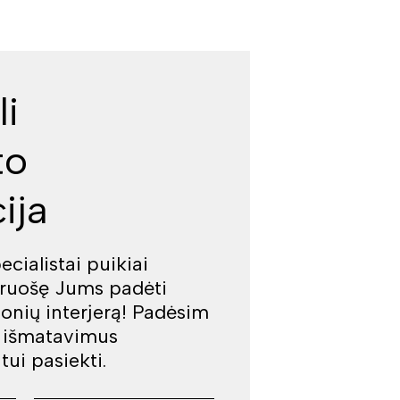
li
to
ija
cialistai puikiai
iruošę Jums padėti
jonių interjerą! Padėsim
š išmatavimus
tui pasiekti.