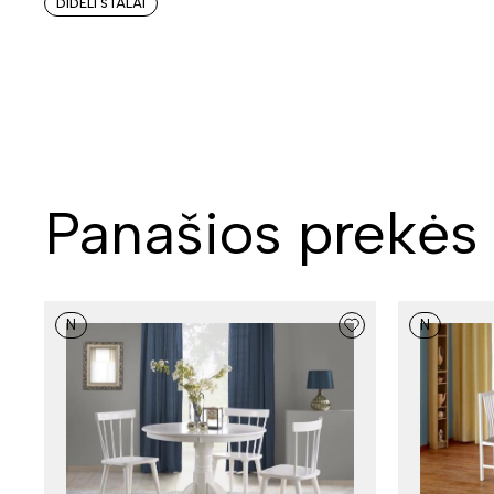
DIDELI STALAI
Panašios prekės
N
N