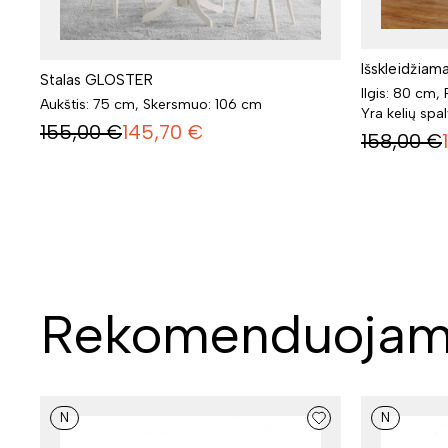
Išskleidžia
Stalas GLOSTER
Ilgis: 80 cm,
Aukštis: 75 cm, Skersmuo: 106 cm
Yra kelių spa
155,00
€
145,70
€
158,00
€
Rekomenduojam
N
N