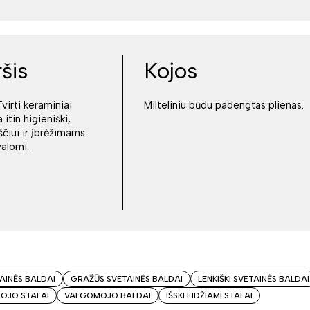
ršis
Kojos
virti keraminiai
Milteliniu būdu padengtas plienas.
a itin higieniški,
ščiui ir įbrėžimams
valomi.
TAINĖS BALDAI
GRAŽŪS SVETAINĖS BALDAI
LENKIŠKI SVETAINĖS BALDAI
OJO STALAI
VALGOMOJO BALDAI
IŠSKLEIDŽIAMI STALAI