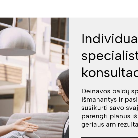
Individua
specialis
konsultac
Deinavos baldų spe
išmanantys ir pas
susikurti savo sva
parengti planus i
geriausiam rezulta