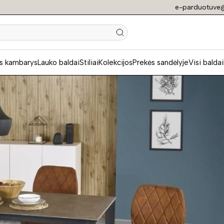
e-parduotuve@
N
s kambarys
Lauko baldai
Stiliai
Kolekcijos
Prekės sandėlyje
Visi baldai