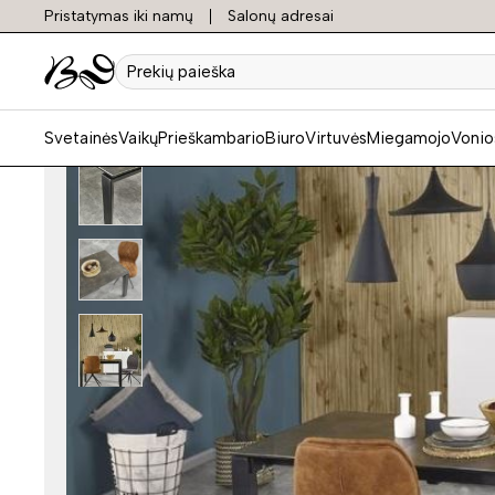
Pristatymas iki namų
Salonų adresai
Prekių
paieška
Svetainės
Vaikų
Prieškambario
Biuro
Virtuvės
Miegamojo
Vonio