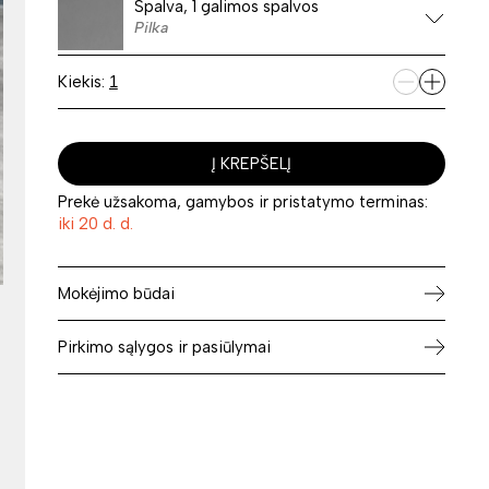
Spalva, 1 galimos spalvos
Pilka
Kiekis:
Į KREPŠELĮ
Prekė užsakoma, gamybos ir pristatymo terminas:
iki 20 d. d.
Mokėjimo būdai
Pirkimo sąlygos ir pasiūlymai