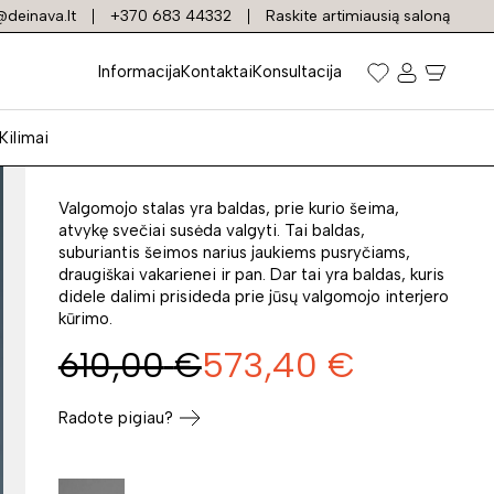
deinava.lt
+370 683 44332
Raskite artimiausią saloną
Išskleidžiamas stalas
Informacija
Kontaktai
Konsultacija
HORIZON
Kilimai
Prekės kodas: 28504
Valgomojo stalas yra baldas, prie kurio šeima,
atvykę svečiai susėda valgyti. Tai baldas,
suburiantis šeimos narius jaukiems pusryčiams,
draugiškai vakarienei ir pan. Dar tai yra baldas, kuris
didele dalimi prisideda prie jūsų valgomojo interjero
kūrimo.
610,00
€
573,40
€
Radote pigiau?