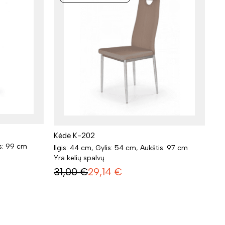
Kėdė K-202
is: 99 cm
Ilgis: 44 cm, Gylis: 54 cm, Aukštis: 97 cm
Yra kelių spalvų
31,00
€
29,14
€