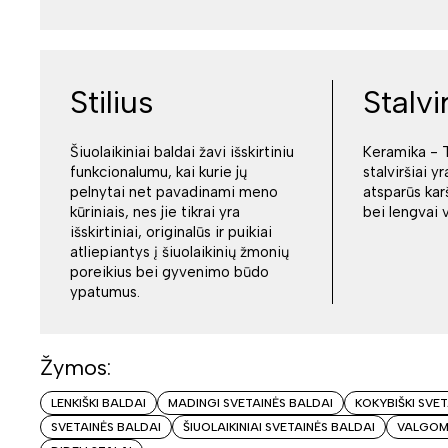
Stilius
Stalvi
Šiuolaikiniai baldai žavi išskirtiniu
Keramika - T
funkcionalumu, kai kurie jų
stalviršiai yr
pelnytai net pavadinami meno
atsparūs kar
kūriniais, nes jie tikrai yra
bei lengvai 
išskirtiniai, originalūs ir puikiai
atliepiantys į šiuolaikinių žmonių
poreikius bei gyvenimo būdo
ypatumus.
Žymos:
LENKIŠKI BALDAI
MADINGI SVETAINĖS BALDAI
KOKYBIŠKI SVE
SVETAINĖS BALDAI
ŠIUOLAIKINIAI SVETAINĖS BALDAI
VALGOM