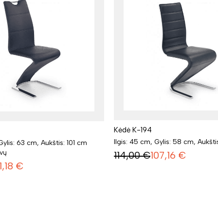
Kėdė K-194
Ilgis: 45 cm, Gylis: 58 cm, Aukšt
Gylis: 63 cm, Aukštis: 101 cm
lvų
114,00
€
107,16
€
1,18
€