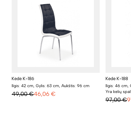
Kėdė K-186
Kėdė K-188
Ilgis: 42 cm, Gylis: 63 cm, Aukštis: 96 cm
Ilgis: 46 cm, 
Yra kelių spa
49,00
€
46,06
€
97,00
€
9