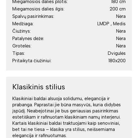
Miegamosios dalies plotis:
180 cm
Miegamosios dalies ilgis:
200 cm
Spalvų pasirinkimas:
Nėra
Medžiaga:
LMDP , Medis
Čiužinys:
Nėra
Patalynės dėžė:
Nėra
Grotelės:
Nėra
Tipas:
Dvigulės
Pritaikyta čiužiniui:
180x200
Klasikinis stilius
Klasikiniai baldai alsuoja solidumu, elegancija ir
prabanga. Paprastai jie būna masyvūs, kuria didybės
įspūdį. Neabejotinai jie bus geriausias pasirinkimas
estetiškam ir rafinuotam klasikiniam namų interjerui.
Kartais klasikiniai baldai traktuojami kaip senoviniai,
bet tai ne tiesa – klasika yra stilius, neišsemiama
elegancija ir rafinuotumas.