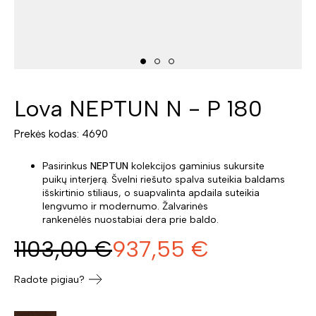
Lova NEPTUN N - P 180
Prekės kodas: 4690
Pasirinkus
NEPTUN
kolekcijos gaminius sukursite
puikų interjerą. Švelni riešuto spalva suteikia baldams
išskirtinio stiliaus, o suapvalinta apdaila suteikia
lengvumo ir modernumo. Žalvarinės
rankenėlės nuostabiai dera prie baldo.
1103,00
€
937,55
€
Radote pigiau?