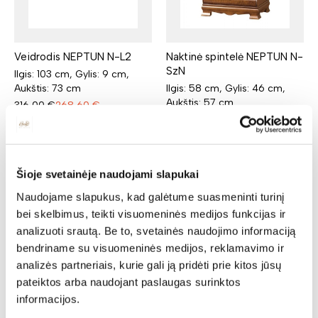
Veidrodis NEPTUN N-L2
Naktinė spintelė NEPTUN N-
SzN
Ilgis: 103 cm, Gylis: 9 cm,
Aukštis: 73 cm
Ilgis: 58 cm, Gylis: 46 cm,
Aukštis: 57 cm
316,00
€
268,60
€
345,00
€
293,25
€
Šioje svetainėje naudojami slapukai
Rekomenduojamos
Naudojame slapukus, kad galėtume suasmeninti turinį
bei skelbimus, teikti visuomeninės medijos funkcijas ir
prekės
analizuoti srautą. Be to, svetainės naudojimo informaciją
bendriname su visuomeninės medijos, reklamavimo ir
analizės partneriais, kurie gali ją pridėti prie kitos jūsų
N
N
pateiktos arba naudojant paslaugas surinktos
informacijos.