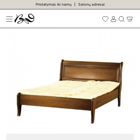
Pristatymas iki namų
Salonų adresai
N
Prekių
paieška