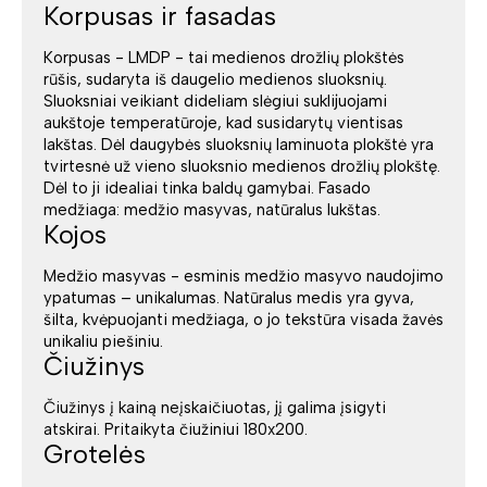
Korpusas ir fasadas
Korpusas - LMDP - tai medienos drožlių plokštės
rūšis, sudaryta iš daugelio medienos sluoksnių.
Sluoksniai veikiant dideliam slėgiui suklijuojami
aukštoje temperatūroje, kad susidarytų vientisas
lakštas. Dėl daugybės sluoksnių laminuota plokštė yra
tvirtesnė už vieno sluoksnio medienos drožlių plokštę.
Dėl to ji idealiai tinka baldų gamybai. Fasado
medžiaga: medžio masyvas, natūralus lukštas.
Kojos
Medžio masyvas - esminis medžio masyvo naudojimo
ypatumas – unikalumas. Natūralus medis yra gyva,
šilta, kvėpuojanti medžiaga, o jo tekstūra visada žavės
unikaliu piešiniu.
Čiužinys
Čiužinys į kainą neįskaičiuotas, jį galima įsigyti
atskirai. Pritaikyta čiužiniui 180x200.
Grotelės