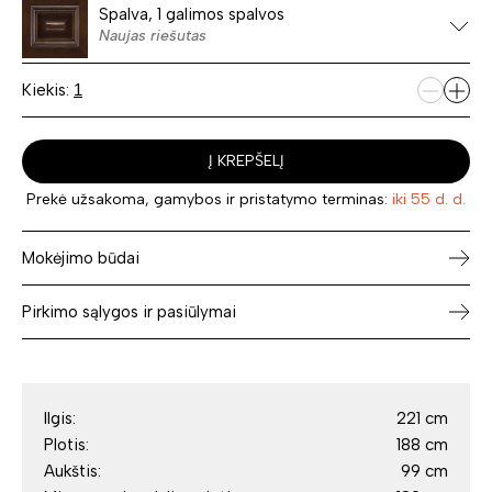
Spalva, 1 galimos spalvos
Naujas riešutas
Kiekis:
Į KREPŠELĮ
Prekė užsakoma, gamybos ir pristatymo terminas:
iki 55 d. d.
Mokėjimo būdai
Pirkimo sąlygos ir pasiūlymai
Ilgis:
221 cm
Plotis:
188 cm
Aukštis:
99 cm