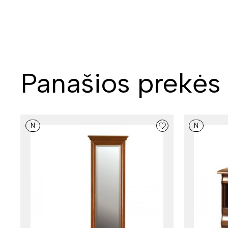
Panašios prekės
N
N