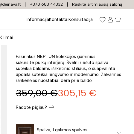
deinava.lt
+370 683 44332
Raskite artimiausią saloną
Veidrodis NEPTUN N-
Informacija
Kontaktai
Konsultacija
LP
Kilimai
Prekės kodas: 4679
Pasirinkus
NEPTUN
kolekcijos gaminius
sukursite puikų interjerą. Švelni riešuto spalva
suteikia baldams išskirtinio stiliaus, o suapvalinta
apdaila suteikia lengvumo ir modernumo. Žalvarinės
rankenėlės nuostabiai dera prie baldo.
359,00
€
305,15
€
Radote pigiau?
Spalva, 1 galimos spalvos