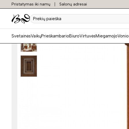
Pristatymas iki namų
Salonų adresai
Prekių
paieška
Svetainės
Vaikų
Prieškambario
Biuro
Virtuvės
Miegamojo
Vonio