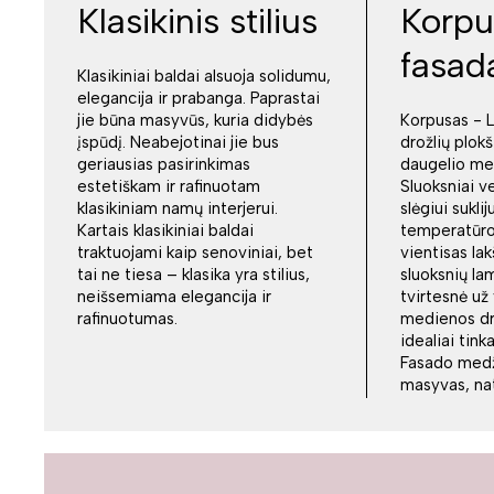
Klasikinis stilius
Korpu
fasad
Klasikiniai baldai alsuoja solidumu,
elegancija ir prabanga. Paprastai
jie būna masyvūs, kuria didybės
Korpusas - 
įspūdį. Neabejotinai jie bus
drožlių plokš
geriausias pasirinkimas
daugelio me
estetiškam ir rafinuotam
Sluoksniai v
klasikiniam namų interjerui.
slėgiui sukli
Kartais klasikiniai baldai
temperatūroj
traktuojami kaip senoviniai, bet
vientisas la
tai ne tiesa – klasika yra stilius,
sluoksnių la
neišsemiama elegancija ir
tvirtesnė už
rafinuotumas.
medienos drož
idealiai tin
Fasado medž
masyvas, nat