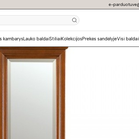
e-parduotuve@
N
s kambarys
Lauko baldai
Stiliai
Kolekcijos
Prekės sandėlyje
Visi baldai