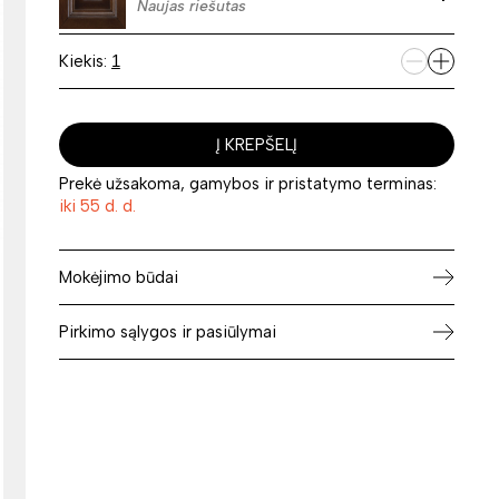
Naujas riešutas
Kiekis:
Į KREPŠELĮ
Prekė užsakoma, gamybos ir pristatymo terminas:
iki 55 d. d.
Mokėjimo būdai
Pirkimo sąlygos ir pasiūlymai