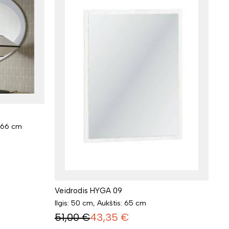
s: 66 cm
Veidrodis HYGA 09
Ilgis: 50 cm, Aukštis: 65 cm
51,00
€
43,35
€