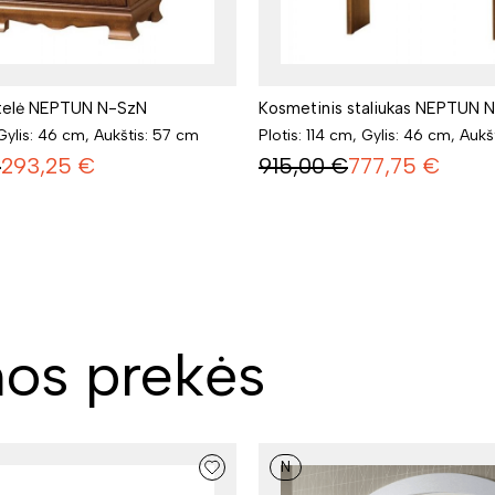
ntelė NEPTUN N-SzN
Kosmetinis staliukas NEPTUN 
 Gylis: 46 cm, Aukštis: 57 cm
Plotis: 114 cm, Gylis: 46 cm, Aukš
€
293,25
€
915,00
€
777,75
€
os prekės
N