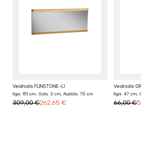
Veidrodis FLINSTONE-L1
Veidrodis G
Ilgis: 151 cm, Gylis: 3 cm, Aukštis: 70 cm
Ilgis: 47 cm,
309,00
€
262,65
€
66,00
€
5