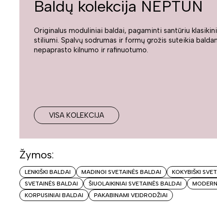
Baldų kolekcija NEPTUN
Originalus moduliniai baldai, pagaminti santūriu klasikin
stiliumi. Spalvų sodrumas ir formų grožis suteikia bald
nepaprasto kilnumo ir rafinuotumo.
VISA KOLEKCIJA
Žymos:
LENKIŠKI BALDAI
MADINGI SVETAINĖS BALDAI
KOKYBIŠKI SVE
SVETAINĖS BALDAI
ŠIUOLAIKINIAI SVETAINĖS BALDAI
MODERNŪ
KORPUSINIAI BALDAI
PAKABINAMI VEIDRODŽIAI