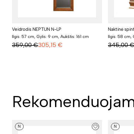
Veidrodis NEPTUN N-LP
Naktinė spi
Ilgis: 57 cm, Gylis: 9 cm, Aukštis: 161 cm
Ilgis: 58 cm,
359,00
€
305,15
€
345,00
Rekomenduojam
N
N