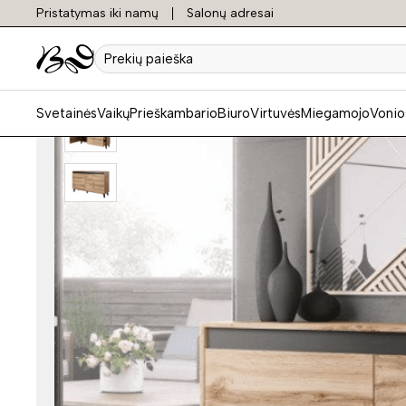
Pristatymas iki namų
Salonų adresai
Prekių
paieška
Svetainės
Vaikų
Prieškambario
Biuro
Virtuvės
Miegamojo
Vonio