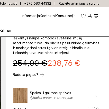
deinava.lt
+370 683 44332
Raskite artimiausią saloną
Komoda NORD
Informacija
Kontaktai
Konsultacija
Prekės kodas: 32401
Kilimai
Ieškantys naujos komodos svetainei mūsų
asortimente turės itin plačias pasirinkimo galimybes
ir neabejotinai atras tą vienintelę ir idealiausiai
tinkančią savo svetainės interjerui.
254,00
€
238,76
€
Radote pigiau?
Spalva, 1 galimos spalvos
Ąžuolas wotan + antracytas