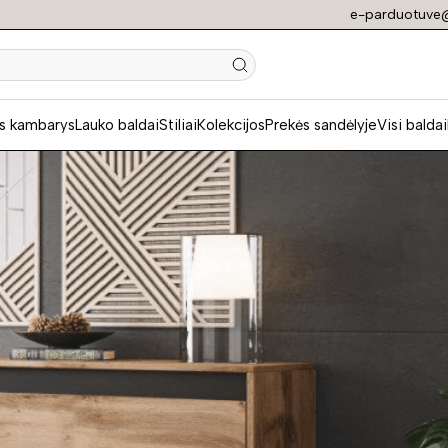
e-parduotuve@
N
s kambarys
Lauko baldai
Stiliai
Kolekcijos
Prekės sandėlyje
Visi baldai