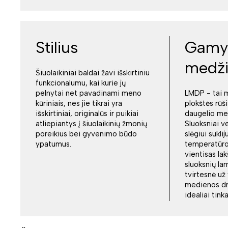
Stilius
Gamy
medž
Šiuolaikiniai baldai žavi išskirtiniu
funkcionalumu, kai kurie jų
pelnytai net pavadinami meno
LMDP - tai 
kūriniais, nes jie tikrai yra
plokštės rūši
išskirtiniai, originalūs ir puikiai
daugelio me
atliepiantys į šiuolaikinių žmonių
Sluoksniai v
poreikius bei gyvenimo būdo
slėgiui sukli
ypatumus.
temperatūroj
vientisas la
sluoksnių la
tvirtesnė už
medienos drož
idealiai tin