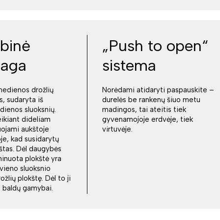
binė
„Push to open“
iaga
sistema
medienos drožlių
Norėdami atidaryti paspauskite –
s, sudaryta iš
durelės be rankenų šiuo metu
dienos sluoksnių.
madingos, tai ateitis tiek
eikiant dideliam
gyvenamojoje erdvėje, tiek
juojami aukštoje
virtuvėje.
e, kad susidarytų
kštas. Dėl daugybės
minuota plokštė yra
 vieno sluoksnio
lių plokštę. Dėl to ji
ka baldų gamybai.