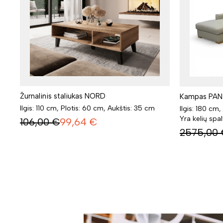
Žurnalinis staliukas NORD
Kampas PAN
Ilgis: 110 cm, Plotis: 60 cm, Aukštis: 35 cm
Ilgis: 180 cm,
Yra kelių spa
106,00
€
99,64
€
2575,00