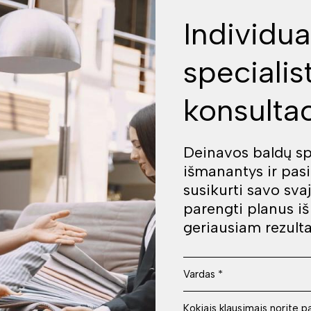
Individua
specialis
konsultac
Deinavos baldų spe
išmanantys ir pas
susikurti savo sva
parengti planus i
geriausiam rezulta