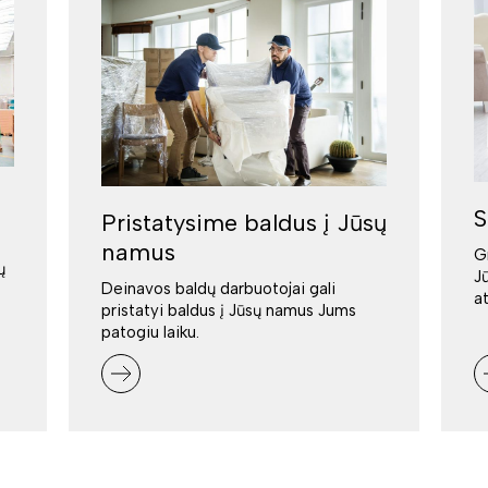
S
Pristatysime baldus į Jūsų
namus
G
ų
J
Deinavos baldų darbuotojai gali
a
pristatyi baldus į Jūsų namus Jums
patogiu laiku.