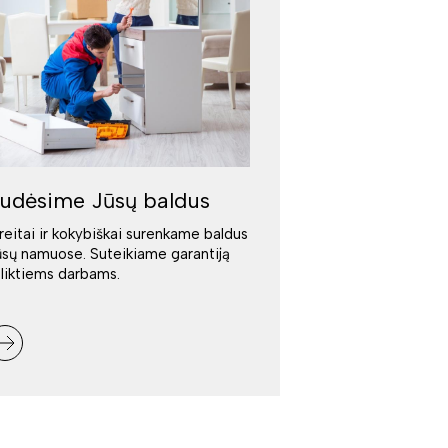
udėsime Jūsų baldus
reitai ir kokybiškai surenkame baldus
ūsų namuose. Suteikiame garantiją
tliktiems darbams.