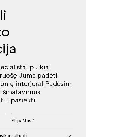
li
to
ija
cialistai puikiai
iruošę Jums padėti
jonių interjerą! Padėsim
š išmatavimus
tui pasiekti.