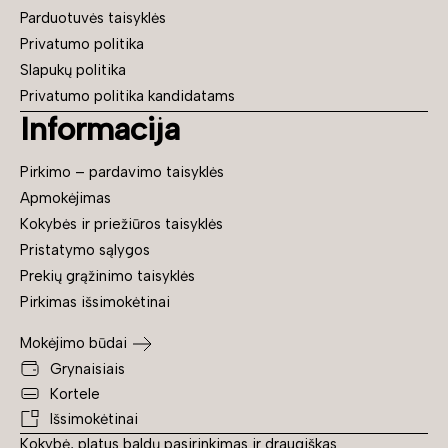
Parduotuvės taisyklės
Privatumo politika
Slapukų politika
Privatumo politika kandidatams
Informacija
Pirkimo – pardavimo taisyklės
Apmokėjimas
Kokybės ir priežiūros taisyklės
Pristatymo sąlygos
Prekių grąžinimo taisyklės
Pirkimas išsimokėtinai
Mokėjimo būdai
Grynaisiais
Kortele
Išsimokėtinai
Kokybė, platus baldų pasirinkimas ir draugiškas