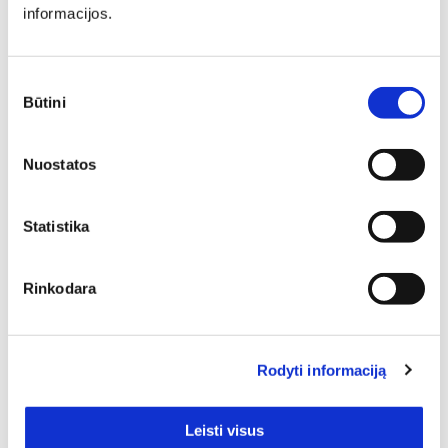
informacijos.
pasiruošę Jums padėti susikurti savo svajonių interjerą!
Padėsim parengti planus iš išmatavimus geriausiam
rezultatui pasiekti.
Sutikimo
Būtini
pasirinkimas
Nuostatos
Statistika
Rinkodara
SIŲSTI
Rodyti informaciją
Leisti visus