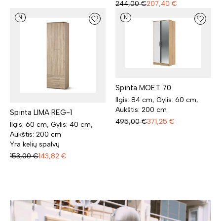
244,00
€
207,40
€
N
N
Spinta MOET 70
Ilgis: 84 cm, Gylis: 60 cm,
Aukštis: 200 cm
Spinta LIMA REG-1
495,00
€
371,25
€
Ilgis: 60 cm, Gylis: 40 cm,
Aukštis: 200 cm
Yra kelių spalvų
153,00
€
143,82
€