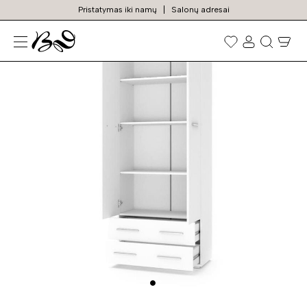
Pristatymas iki namų
Salonų adresai
N
Prekių
paieška