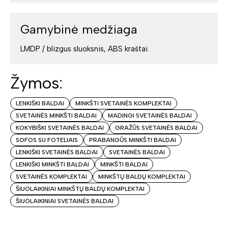
Gamybinė medžiaga
LMDP / blizgus sluoksnis, ABS kraštai.
Žymos:
LENKIŠKI BALDAI
MINKŠTI SVETAINĖS KOMPLEKTAI
SVETAINĖS MINKŠTI BALDAI
MADINGI SVETAINĖS BALDAI
KOKYBIŠKI SVETAINĖS BALDAI
GRAŽŪS SVETAINĖS BALDAI
SOFOS SU FOTELIAIS
PRABANGŪS MINKŠTI BALDAI
LENKIŠKI SVETAINĖS BALDAI
SVETAINĖS BALDAI
LENKIŠKI MINKŠTI BALDAI
MINKŠTI BALDAI
SVETAINĖS KOMPLEKTAI
MINKŠTŲ BALDŲ KOMPLEKTAI
ŠIUOLAIKINIAI MINKŠTŲ BALDŲ KOMPLEKTAI
ŠIUOLAIKINIAI SVETAINĖS BALDAI