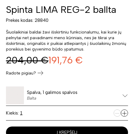
Spinta LIMA REG-2 ballta
Prekės kodas: 28840
Šiuolaikiniai baldai žavi išskirtiniu funkcionalumu, kai kurie jų
pelnytai net pavadinami meno kūriniais, nes jie tikrai yra
išskirtiniai, originalūs ir puikiai atliepiantys į šiuolaikinių žmonių
poreikius bei gyvenimo būdo ypatumus.
204,00
€
191,76
€
Radote pigiau?
Spalva, 1 galimos spalvos
Balta
Kiekis:
Į KREPŠELĮ