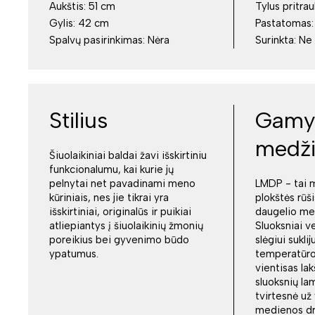
Aukštis:
51 cm
Tylus pritrau
Gylis:
42 cm
Pastatomas
Spalvų pasirinkimas:
Nėra
Surinkta:
Ne
Stilius
Gamy
medž
Šiuolaikiniai baldai žavi išskirtiniu
funkcionalumu, kai kurie jų
pelnytai net pavadinami meno
LMDP - tai 
kūriniais, nes jie tikrai yra
plokštės rūši
išskirtiniai, originalūs ir puikiai
daugelio me
atliepiantys į šiuolaikinių žmonių
Sluoksniai v
poreikius bei gyvenimo būdo
slėgiui sukli
ypatumus.
temperatūroj
vientisas la
sluoksnių la
tvirtesnė už
medienos drož