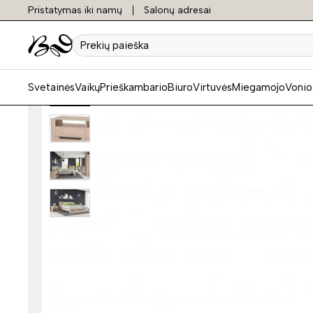
Pristatymas iki namų
Salonų adresai
Prekių
paieška
Svetainės
Vaikų
Prieškambario
Biuro
Virtuvės
Miegamojo
Vonio