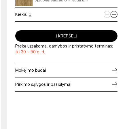
Ąžuolas sanremo + Ruda uni
Kiekis:
Į KREPŠELĮ
Prekė užsakoma, gamybos ir pristatymo terminas:
iki 30 - 50 d. d.
Mokėjimo būdai
Pirkimo sąlygos ir pasiūlymai