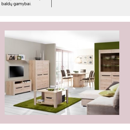
ka baldų gamybai.