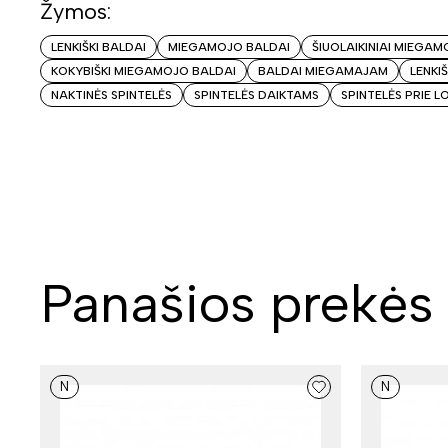
Žymos:
LENKIŠKI BALDAI
MIEGAMOJO BALDAI
ŠIUOLAIKINIAI MIEGAM
KOKYBIŠKI MIEGAMOJO BALDAI
BALDAI MIEGAMAJAM
LENKI
NAKTINĖS SPINTELĖS
SPINTELĖS DAIKTAMS
SPINTELĖS PRIE 
Panašios prekės
N
N