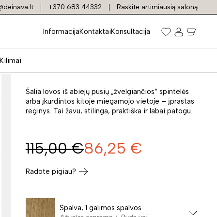
deinava.lt
+370 683 44332
Raskite artimiausią saloną
Naktinė spintelė
Informacija
Kontaktai
Konsultacija
DESJO 52
Kilimai
Prekės kodas: 2674
Šalia lovos iš abiejų pusių „žvelgiančios“ spintelės
arba įkurdintos kitoje miegamojo vietoje – įprastas
reginys. Tai žavu, stilinga, praktiška ir labai patogu.
115,00
€
86,25
€
Radote pigiau?
Spalva, 1 galimos spalvos