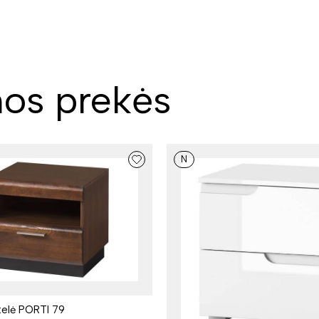
os prekės
N
telė PORTI 79