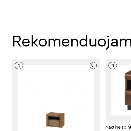
Rekomenduojam
N
N
Naktinė spin