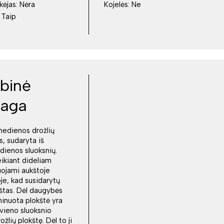
kėjas:
Nėra
Kojelės:
Ne
:
Taip
binė
iaga
medienos drožlių
s, sudaryta iš
dienos sluoksnių.
eikiant dideliam
juojami aukštoje
e, kad susidarytų
kštas. Dėl daugybės
minuota plokštė yra
 vieno sluoksnio
lių plokštę. Dėl to ji