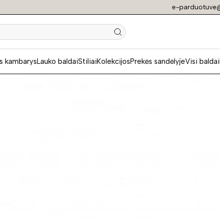
e-parduotuve@
N
s kambarys
Lauko baldai
Stiliai
Kolekcijos
Prekės sandėlyje
Visi baldai