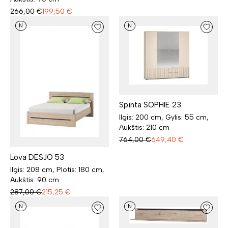
266,00
€
199,50
€
N
N
Spinta SOPHIE 23
Ilgis: 200 cm, Gylis: 55 cm,
Aukštis: 210 cm
764,00
€
649,40
€
Lova DESJO 53
Ilgis: 208 cm, Plotis: 180 cm,
Aukštis: 90 cm
287,00
€
215,25
€
N
N