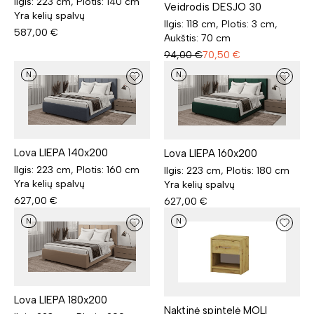
Ilgis: 223 cm, Plotis: 140 cm
Veidrodis DESJO 30
Yra kelių spalvų
Ilgis: 118 cm, Plotis: 3 cm,
587,00
€
Aukštis: 70 cm
94,00
€
70,50
€
N
N
Lova LIEPA 140x200
Lova LIEPA 160x200
Ilgis: 223 cm, Plotis: 160 cm
Ilgis: 223 cm, Plotis: 180 cm
Yra kelių spalvų
Yra kelių spalvų
627,00
€
627,00
€
N
N
Lova LIEPA 180x200
Naktinė spintelė MOLI