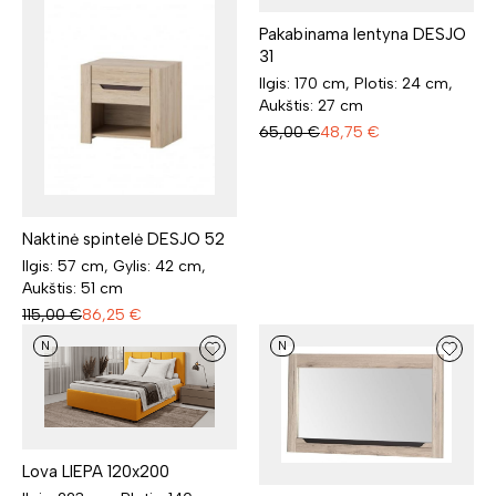
Pakabinama lentyna DESJO
31
Ilgis: 170 cm, Plotis: 24 cm,
Aukštis: 27 cm
65,00
€
48,75
€
Naktinė spintelė DESJO 52
Ilgis: 57 cm, Gylis: 42 cm,
Aukštis: 51 cm
115,00
€
86,25
€
N
N
Lova LIEPA 120x200