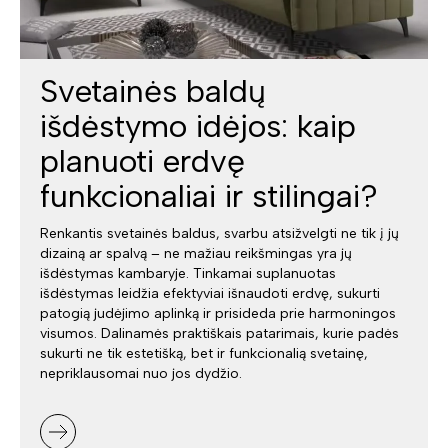
Svetainės baldų
išdėstymo idėjos: kaip
planuoti erdvę
funkcionaliai ir stilingai?
Renkantis svetainės baldus, svarbu atsižvelgti ne tik į jų
dizainą ar spalvą – ne mažiau reikšmingas yra jų
išdėstymas kambaryje. Tinkamai suplanuotas
išdėstymas leidžia efektyviai išnaudoti erdvę, sukurti
patogią judėjimo aplinką ir prisideda prie harmoningos
visumos. Dalinamės praktiškais patarimais, kurie padės
sukurti ne tik estetišką, bet ir funkcionalią svetainę,
nepriklausomai nuo jos dydžio.