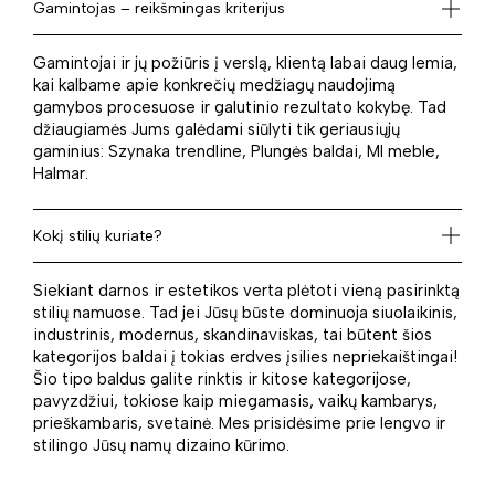
Gamintojas – reikšmingas kriterijus
Gamintojai ir jų požiūris į verslą, klientą labai daug lemia,
kai kalbame apie konkrečių medžiagų naudojimą
gamybos procesuose ir galutinio rezultato kokybę. Tad
džiaugiamės Jums galėdami siūlyti tik geriausiųjų
gaminius: Szynaka trendline, Plungės baldai, Ml meble,
Halmar.
Kokį stilių kuriate?
Siekiant darnos ir estetikos verta plėtoti vieną pasirinktą
stilių namuose. Tad jei Jūsų būste dominuoja siuolaikinis,
industrinis, modernus, skandinaviskas, tai būtent šios
kategorijos baldai į tokias erdves įsilies nepriekaištingai!
Šio tipo baldus galite rinktis ir kitose kategorijose,
pavyzdžiui, tokiose kaip miegamasis, vaikų kambarys,
prieškambaris, svetainė. Mes prisidėsime prie lengvo ir
stilingo Jūsų namų dizaino kūrimo.