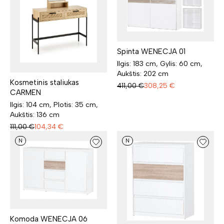
Spinta WENECJA 01
Ilgis: 183 cm, Gylis: 60 cm,
Aukštis: 202 cm
Kosmetinis staliukas
411,00
€
308,25
€
CARMEN
Ilgis: 104 cm, Plotis: 35 cm,
Aukštis: 136 cm
111,00
€
104,34
€
N
N
Komoda WENECJA 06