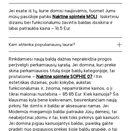
Jei esate iš tų, kurie domisi naujovėmis, tuomet Jums
mūsų pasiūloje patiks
Naktinė spintelė MOLI
. Išskirtiniu
dizainu bei funkcionalumu žavintis baldas išsiskiria ir
labai patrauklia kaina – 16.5 Eur.
Kam atitenka populiariausių laurai?
Rinkdamiesi naują baldą dažnas nepraleidžia progos
peržvelgti perkamiausių sąrašą. Jei domina, kuri prekė
skina perkamiausios titulą šioje baldų kategorijoje, tai
pristatome –
Naktinė spintelė SOPHIE 07
! Itin
estetiškas dizainas, puiki kokybė, aukštas
funkcionalumas ir, žinoma, nepamirškime kainos, o ji
tikrai maloniai nustebina – 85.85 Eur. Kiek kainuoja? Šis
klausimas kyla bene kiekvienam, besirenkančiam naują
pirkinį. Ne išimtis ir baldai ar aksesuarai namas. Jei
Modernūs miegamojo baldai patraukė Jūsų dėmesį, tai
neabejotinai įdomu ir tai, kiek toks pirkinys gali kainuoti.
Jei domina pigiau kainuojantys baldai, paiešką galite
pradėti nuo pigiausios prekės šioje baldų grupėje, o tai