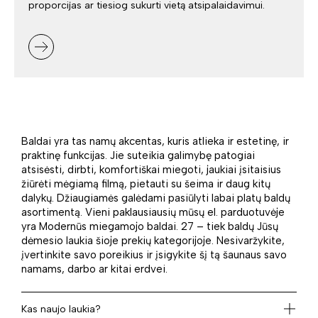
proporcijas ar tiesiog sukurti vietą atsipalaidavimui.
Baldai yra tas namų akcentas, kuris atlieka ir estetinę, ir
praktinę funkcijas. Jie suteikia galimybę patogiai
atsisėsti, dirbti, komfortiškai miegoti, jaukiai įsitaisius
žiūrėti mėgiamą filmą, pietauti su šeima ir daug kitų
dalykų. Džiaugiamės galėdami pasiūlyti labai platų baldų
asortimentą. Vieni paklausiausių mūsų el. parduotuvėje
yra Modernūs miegamojo baldai. 27 – tiek baldų Jūsų
dėmesio laukia šioje prekių kategorijoje. Nesivaržykite,
įvertinkite savo poreikius ir įsigykite šį tą šaunaus savo
namams, darbo ar kitai erdvei.
Kas naujo laukia?