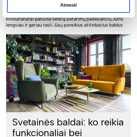
Nėra nieko geriau, kaip grįžti po darbo į savo svajonių
Atmesti
namus - kur kekvienas baldas ne tik gražus, bet ir idealiai
atitinkantis Jūsų poreikius. Deinavos baldų specialistai
konsultanatai paruošė keletą patarimų padėsiančių Jums
lengviau ir geriau rasti Jūsų poreikius atitinkačius baldus.
Svetainės baldai: ko reikia
funkcionaliai bei