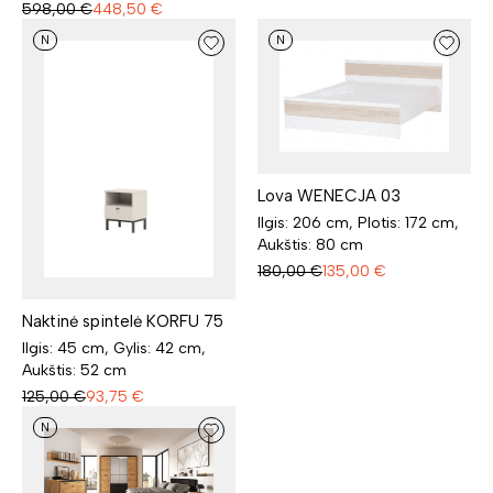
598,00
€
448,50
€
N
N
Lova WENECJA 03
Ilgis: 206 cm, Plotis: 172 cm,
Aukštis: 80 cm
180,00
€
135,00
€
Naktinė spintelė KORFU 75
Ilgis: 45 cm, Gylis: 42 cm,
Aukštis: 52 cm
125,00
€
93,75
€
N