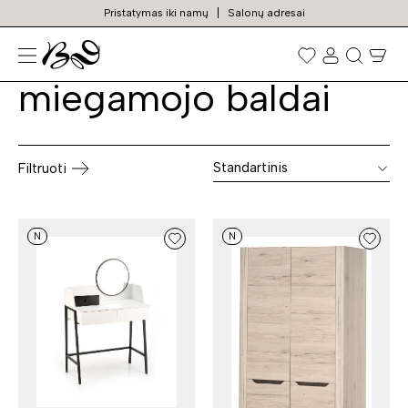
Pristatymas iki namų
Salonų adresai
Modernūs
Prekių
paieška
miegamojo baldai
Standartinis
Filtruoti
N
N