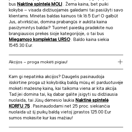
bus
Naktinė spintelė MOLI
. Žema kaina, bet puiki
kokybė – visada didžiuojamės galėdami tai pasiūlyti savo
klientams. Minėtas baldas kainuos tik 16.5 Eur! O galbūt
Jus, atvirkščiai, domina prabangūs ir aukšta kaina
pasižymintys baldai? Tuomet paiešką pradėkite nuo
brangiausios prekės šioje kategorijoje, o tai bus
Miegamojo komplektas URSO
. Baldo kaina siekia
1545.30 Eur.
Akcijos – proga mokėti pigiau!
Kam gi nepatinka akcijos? Daugelis pasinaudoja
išskirtine proga už kokybišką baldą mūsų el. parduotuvėje
mokėti mažesnę kainą, kai taikoma viena ar kita akcija.
Tad jei domina tai, ką dabar galite įsigyti su didžiausia
nuolaida, tai Jūsų dėmesio laukia
Naktinė spintelė
KORFU 75
. Pasinaudodami net 25 proc. siekiančia
nuolaida už šį puikų baldą vietoj įprastos 125.00 Eur
sumos mokėsite kur kas mažiau!