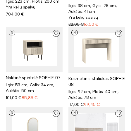
Ilgis: 223 cm, Plotis: 200 cm
Ilgis: 38 cm, Gylis: 28 cm,
Yra kelių spalvų
Aukštis: 41 cm
704,00
€
Yra kelių spalvų
22,00
€
16,50
€
N
N
Naktinė spintelė SOPHIE 07
Kosmetinis staliukas SOPHIE
08
Ilgis: 53 cm, Gylis: 34 cm,
Aukštis: 50 cm
Ilgis: 92 cm, Plotis: 40 cm,
Aukštis: 78 cm
101,00
€
85,85
€
117,00
€
99,45
€
N
N