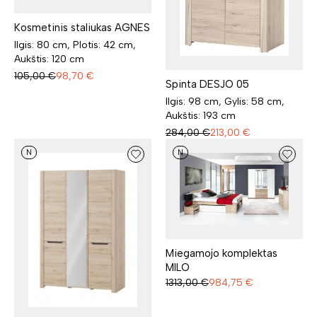
Kosmetinis staliukas AGNES
Ilgis: 80 cm, Plotis: 42 cm,
Aukštis: 120 cm
105,00
€
98,70
€
Spinta DESJO 05
Ilgis: 98 cm, Gylis: 58 cm,
Aukštis: 193 cm
284,00
€
213,00
€
N
N
Miegamojo komplektas
MILO
1313,00
€
984,75
€