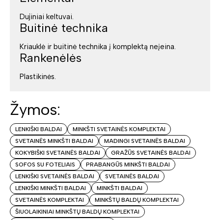
Dujiniai keltuvai.
Buitinė technika
Kriauklė ir buitinė technika į komplektą neįeina.
Rankenėlės
Plastikinės.
Žymos:
LENKIŠKI BALDAI
MINKŠTI SVETAINĖS KOMPLEKTAI
SVETAINĖS MINKŠTI BALDAI
MADINGI SVETAINĖS BALDAI
KOKYBIŠKI SVETAINĖS BALDAI
GRAŽŪS SVETAINĖS BALDAI
SOFOS SU FOTELIAIS
PRABANGŪS MINKŠTI BALDAI
LENKIŠKI SVETAINĖS BALDAI
SVETAINĖS BALDAI
LENKIŠKI MINKŠTI BALDAI
MINKŠTI BALDAI
SVETAINĖS KOMPLEKTAI
MINKŠTŲ BALDŲ KOMPLEKTAI
ŠIUOLAIKINIAI MINKŠTŲ BALDŲ KOMPLEKTAI