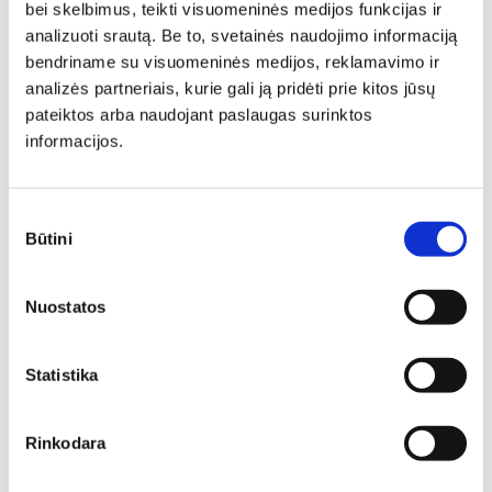
bei skelbimus, teikti visuomeninės medijos funkcijas ir
Ilgis: 140 cm, Plotis: 80 cm,
Kėdė K-70
analizuoti srautą. Be to, svetainės naudojimo informaciją
Aukštis: 74 cm
Ilgis: 40 cm, Aukštis: 97 cm
bendriname su visuomeninės medijos, reklamavimo ir
303,00
€
284,82
€
Yra kelių spalvų
analizės partneriais, kurie gali ją pridėti prie kitos jūsų
24,00
€
22,56
€
pateiktos arba naudojant paslaugas surinktos
informacijos.
Sutikimo
Būtini
pasirinkimas
Nuostatos
Statistika
Rinkodara