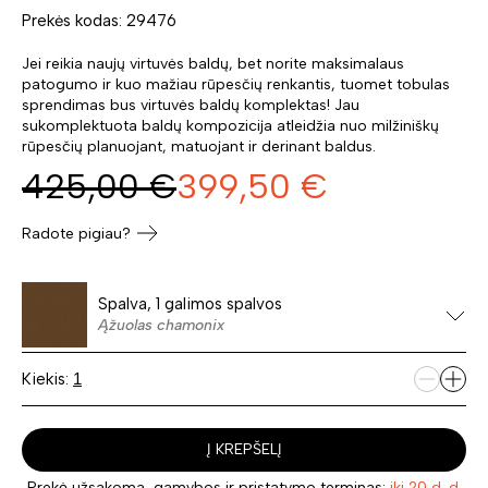
Prekės kodas: 29476
Jei reikia naujų virtuvės baldų, bet norite maksimalaus
patogumo ir kuo mažiau rūpesčių renkantis, tuomet tobulas
sprendimas bus virtuvės baldų komplektas! Jau
sukomplektuota baldų kompozicija atleidžia nuo milžiniškų
rūpesčių planuojant, matuojant ir derinant baldus.
425,00
€
399,50
€
Radote pigiau?
Spalva, 1 galimos spalvos
Ąžuolas chamonix
Kiekis:
Į KREPŠELĮ
Prekė užsakoma, gamybos ir pristatymo terminas:
iki 20 d. d.