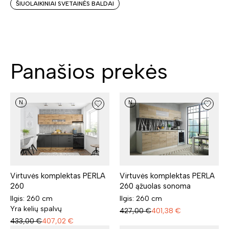
ŠIUOLAIKINIAI SVETAINĖS BALDAI
Panašios prekės
N
N
Virtuvės komplektas PERLA
Virtuvės komplektas PERLA
260
260 ąžuolas sonoma
Ilgis: 260 cm
Ilgis: 260 cm
Yra kelių spalvų
427,00
€
401,38
€
433,00
€
407,02
€