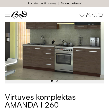
Pristatymas iki namų
Salonų adresai
N
Prekių
paieška
Virtuvės komplektas
AMANDA 1 260