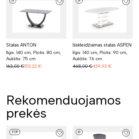
N
N
Stalas ANTON
Išskleidžiamas stalas ASPEN
Ilgis: 140 cm, Plotis: 80 cm,
Ilgis: 140 cm, Plotis: 90 cm,
Aukštis: 75 cm
Aukštis: 76 cm
163,00
€
153,22
€
468,00
€
439,92
€
Rekomenduojamos
prekės
TOP
N