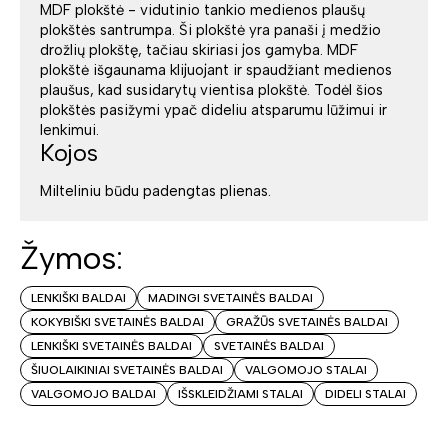
MDF plokštė - vidutinio tankio medienos plaušų
plokštės santrumpa. Ši plokštė yra panaši į medžio
drožlių plokštę, tačiau skiriasi jos gamyba. MDF
plokštė išgaunama klijuojant ir spaudžiant medienos
plaušus, kad susidarytų vientisa plokštė. Todėl šios
plokštės pasižymi ypač dideliu atsparumu lūžimui ir
lenkimui.
Kojos
Milteliniu būdu padengtas plienas.
Žymos:
LENKIŠKI BALDAI
MADINGI SVETAINĖS BALDAI
KOKYBIŠKI SVETAINĖS BALDAI
GRAŽŪS SVETAINĖS BALDAI
LENKIŠKI SVETAINĖS BALDAI
SVETAINĖS BALDAI
ŠIUOLAIKINIAI SVETAINĖS BALDAI
VALGOMOJO STALAI
VALGOMOJO BALDAI
IŠSKLEIDŽIAMI STALAI
DIDELI STALAI