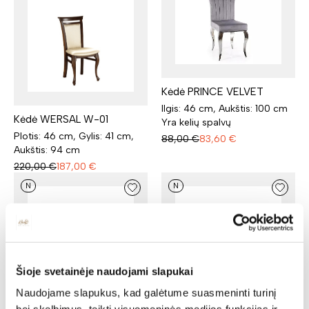
Kėdė PRINCE VELVET
Ilgis: 46 cm, Aukštis: 100 cm
Kėdė WERSAL W-01
Yra kelių spalvų
Plotis: 46 cm, Gylis: 41 cm,
88,00
€
83,60
€
Aukštis: 94 cm
220,00
€
187,00
€
N
N
Šioje svetainėje naudojami slapukai
Naudojame slapukus, kad galėtume suasmeninti turinį