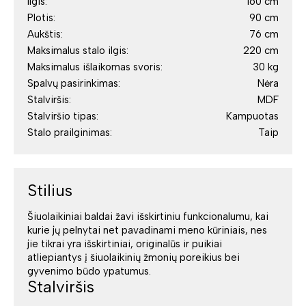
Ilgis:
160 cm
Plotis:
90 cm
Aukštis:
76 cm
Maksimalus stalo ilgis:
220 cm
Maksimalus išlaikomas svoris:
30 kg
Spalvų pasirinkimas:
Nėra
Stalviršis:
MDF
Stalviršio tipas:
Kampuotas
Stalo prailginimas:
Taip
Stilius
Šiuolaikiniai baldai žavi išskirtiniu funkcionalumu, kai
kurie jų pelnytai net pavadinami meno kūriniais, nes
jie tikrai yra išskirtiniai, originalūs ir puikiai
atliepiantys į šiuolaikinių žmonių poreikius bei
gyvenimo būdo ypatumus.
Stalviršis