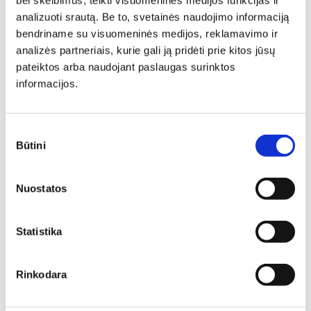
bei skelbimus, teikti visuomeninės medijos funkcijas ir
Kėdė RI
Kėdė PL
analizuoti srautą. Be to, svetainės naudojimo informaciją
Plotis: 61 cm, Gylis: 47 cm,
Plotis: 47 cm, Gylis: 47 cm,
bendriname su visuomeninės medijos, reklamavimo ir
Aukštis: 88 cm
Aukštis: 99 cm
analizės partneriais, kurie gali ją pridėti prie kitos jūsų
268,00
€
227,80
€
244,00
€
207,40
€
pateiktos arba naudojant paslaugas surinktos
informacijos.
Sutikimo
Būtini
pasirinkimas
Nuostatos
Statistika
Rinkodara