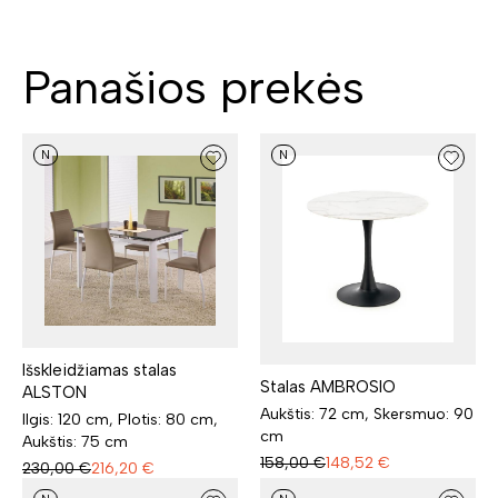
Panašios prekės
N
N
Išskleidžiamas stalas
Stalas AMBROSIO
ALSTON
Aukštis: 72 cm, Skersmuo: 90
Ilgis: 120 cm, Plotis: 80 cm,
cm
Aukštis: 75 cm
158,00
€
148,52
€
230,00
€
216,20
€