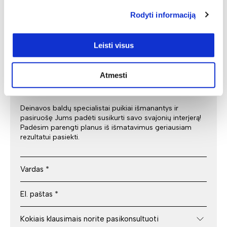
Individuali
Rodyti informaciją
specialisto
Leisti visus
konsultacija
Atmesti
Deinavos baldų specialistai puikiai išmanantys ir
pasiruošę Jums padėti susikurti savo svajonių interjerą!
Padėsim parengti planus iš išmatavimus geriausiam
rezultatui pasiekti.