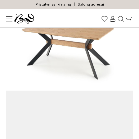
Pristatymas iki namų
Salonų adresai
N
Prekių
paieška