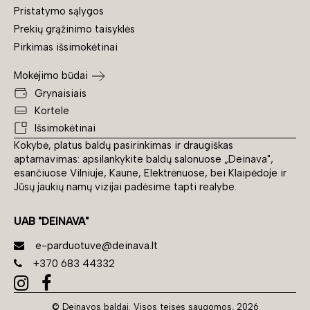
Pristatymo sąlygos
Prekių grąžinimo taisyklės
Pirkimas išsimokėtinai
Mokėjimo būdai
Grynaisiais
Kortele
Išsimokėtinai
Kokybė, platus baldų pasirinkimas ir draugiškas
aptarnavimas: apsilankykite baldų salonuose „Deinava",
esančiuose Vilniuje, Kaune, Elektrėnuose, bei Klaipėdoje ir
Jūsų jaukių namų vizijai padėsime tapti realybe.
UAB "DEINAVA"
e-parduotuve@deinava.lt
+370 683 44332
© Deinavos baldai. Visos teisės saugomos, 2026