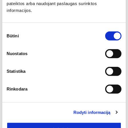
pateiktos arba naudojant paslaugas surinktos
informacijos.
Deinavos baldų specialistai puikiai išmanantys ir
pasiruošę Jums padėti susikurti savo svajonių interjerą!
Padėsim parengti planus iš išmatavimus geriausiam
rezultatui pasiekti.
Sutikimo
Būtini
pasirinkimas
Nuostatos
Statistika
Rinkodara
Rodyti informaciją
SIŲSTI