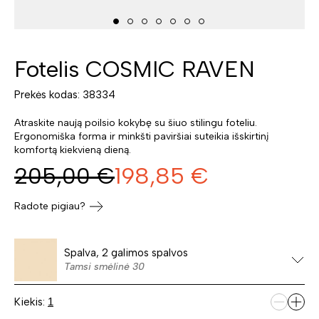
Fotelis COSMIC RAVEN
Prekės kodas: 38334
Atraskite naują poilsio kokybę su šiuo stilingu foteliu.
Ergonomiška forma ir minkšti paviršiai suteikia išskirtinį
komfortą kiekvieną dieną.
205,00
€
198,85
€
Radote pigiau?
Spalva, 2 galimos spalvos
Tamsi smėlinė 30
Kiekis: