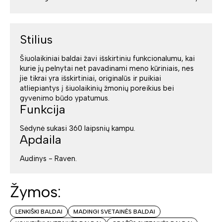
Stilius
Šiuolaikiniai baldai žavi išskirtiniu funkcionalumu, kai
kurie jų pelnytai net pavadinami meno kūriniais, nes
jie tikrai yra išskirtiniai, originalūs ir puikiai
atliepiantys į šiuolaikinių žmonių poreikius bei
gyvenimo būdo ypatumus.
Funkcija
Sėdynė sukasi 360 laipsnių kampu.
Apdaila
Audinys - Raven.
Žymos:
LENKIŠKI BALDAI
MADINGI SVETAINĖS BALDAI