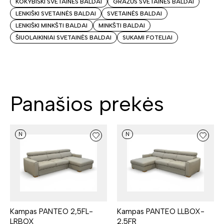
KOKYBIŠKI SVETAINĖS BALDAI
GRAŽŪS SVETAINĖS BALDAI
LENKIŠKI SVETAINĖS BALDAI
SVETAINĖS BALDAI
LENKIŠKI MINKŠTI BALDAI
MINKŠTI BALDAI
ŠIUOLAIKINIAI SVETAINĖS BALDAI
SUKAMI FOTELIAI
Panašios prekės
N
N
Kampas PANTEO 2,5FL-
Kampas PANTEO LLBOX-
LRBOX
2,5FR