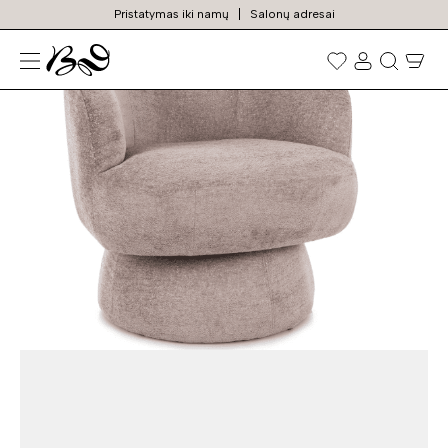
Pristatymas iki namų
Salonų adresai
TOP
N
Prekių
paieška