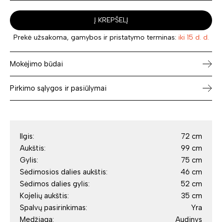
Į KREPŠELĮ
Prekė užsakoma, gamybos ir pristatymo terminas:
iki 15 d. d.
Mokėjimo būdai
Pirkimo sąlygos ir pasiūlymai
Ilgis:
72 cm
Aukštis:
99 cm
Gylis:
75 cm
Sėdimosios dalies aukštis:
46 cm
Sėdimos dalies gylis:
52 cm
Kojelių aukštis:
35 cm
Spalvų pasirinkimas:
Yra
Medžiaga:
Audinys