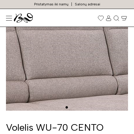
Pristatymas iki namų
Salonų adresai
N
Prekių
paieška
Volelis WU-70 CENTO