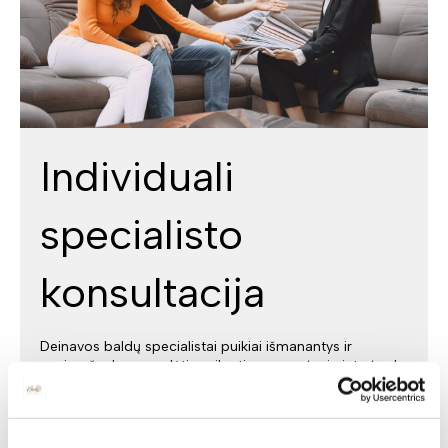
Individuali
specialisto
konsultacija
Deinavos baldų specialistai puikiai išmanantys ir
pasiruošę Jums padėti susikurti savo svajonių interjerą!
Padėsim parengti planus iš išmatavimus geriausiam
rezultatui pasiekti.