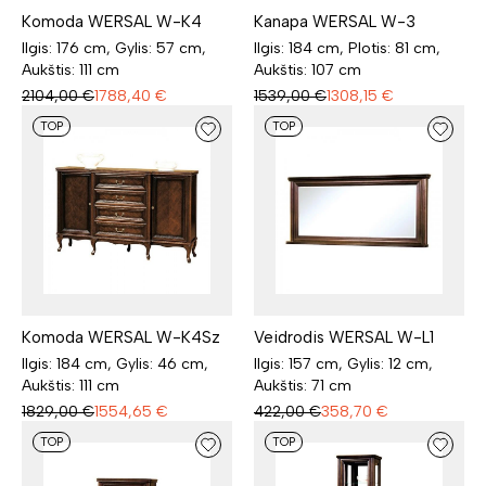
Komoda WERSAL W-K4
Kanapa WERSAL W-3
Ilgis: 176 cm, Gylis: 57 cm,
Ilgis: 184 cm, Plotis: 81 cm,
Aukštis: 111 cm
Aukštis: 107 cm
2104,00
€
1788,40
€
1539,00
€
1308,15
€
TOP
TOP
Komoda WERSAL W-K4Sz
Veidrodis WERSAL W-L1
Ilgis: 184 cm, Gylis: 46 cm,
Ilgis: 157 cm, Gylis: 12 cm,
Aukštis: 111 cm
Aukštis: 71 cm
1829,00
€
1554,65
€
422,00
€
358,70
€
TOP
TOP