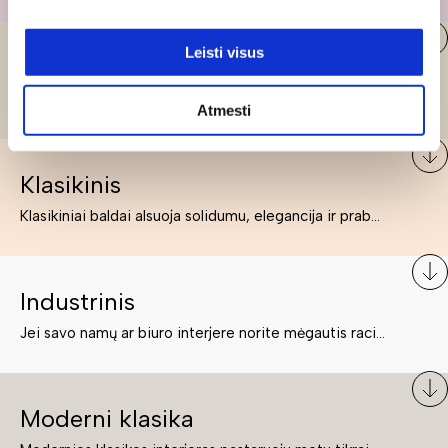
Leisti visus
Skandinaviškas
Skandinaviškas stilius jau kuris laikas įsitaisęs populiariausiųjų sąraše. Namai, butai labai dažnai įrengiami remiantis būtent šio stiliaus ypatumais. Dėl švelnių spalvų, praktiškumo ir estetikos jis masina tuos, kurie neabejingi šviesiem ar neutralių spalvų koloritui, paprastumui, funkcionalumui, natūralumui ir stilingai estetikai. Platų skandinaviškų baldų spektrą rasite „Deinavos baldų“ asortimente.
Atmesti
Klasikinis
Klasikiniai baldai alsuoja solidumu, elegancija ir prabanga. Paprastai jie būna masyvūs, kuria didybės įspūdį. Neabejotinai jie bus geriausias pasirinkimas estetiškam ir rafinuotam klasikiniam namų interjerui. Kartais klasikiniai baldai traktuojami kaip senoviniai, bet tai ne tiesa – klasika yra stilius, neišsemiama elegancija ir rafinuotumas.
Industrinis
Jei savo namų ar biuro interjere norite mėgautis racionaliai išnaudotomis erdvėmis, funkcionalumu ir esate neabejingi tamsesniam koloritui bei praktiškiems sprendimams, tuomet industrinis stilius bus būtent tai, ko Jums reikia. O industrinio stiliaus baldus išsirinksite mūsų asortimente.
Moderni klasika