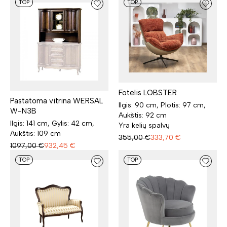
TOP
TOP
Fotelis LOBSTER
Pastatoma vitrina WERSAL
Ilgis: 90 cm, Plotis: 97 cm,
W-N3B
Aukštis: 92 cm
Ilgis: 141 cm, Gylis: 42 cm,
Yra kelių spalvų
Aukštis: 109 cm
355,00
€
333,70
€
1097,00
€
932,45
€
TOP
TOP