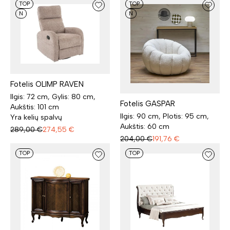
TOP
TOP
N
N
Fotelis OLIMP RAVEN
Ilgis: 72 cm, Gylis: 80 cm,
Fotelis GASPAR
Aukštis: 101 cm
Ilgis: 90 cm, Plotis: 95 cm,
Yra kelių spalvų
Aukštis: 60 cm
289,00
€
274,55
€
204,00
€
191,76
€
TOP
TOP