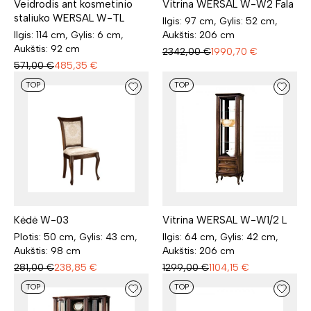
Veidrodis ant kosmetinio
Vitrina WERSAL W-W2 Fala
staliuko WERSAL W-TL
Ilgis: 97 cm, Gylis: 52 cm,
Ilgis: 114 cm, Gylis: 6 cm,
Aukštis: 206 cm
Aukštis: 92 cm
2342,00
€
1990,70
€
571,00
€
485,35
€
TOP
TOP
Vitrina WERSAL W-W1/2 L
Kėdė W-03
Ilgis: 64 cm, Gylis: 42 cm,
Plotis: 50 cm, Gylis: 43 cm,
Aukštis: 206 cm
Aukštis: 98 cm
1299,00
€
1104,15
€
281,00
€
238,85
€
TOP
TOP