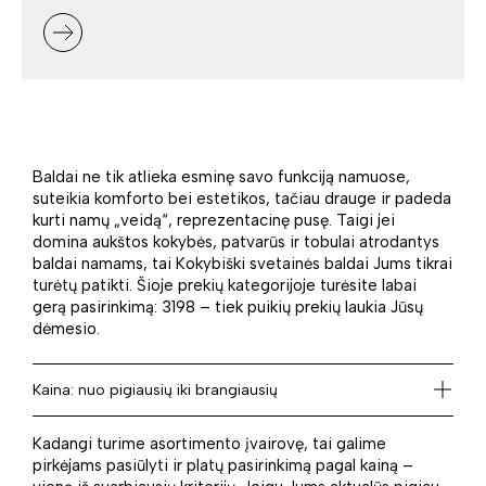
Baldai ne tik atlieka esminę savo funkciją namuose,
suteikia komforto bei estetikos, tačiau drauge ir padeda
kurti namų „veidą“, reprezentacinę pusę. Taigi jei
domina aukštos kokybės, patvarūs ir tobulai atrodantys
baldai namams, tai Kokybiški svetainės baldai Jums tikrai
turėtų patikti. Šioje prekių kategorijoje turėsite labai
gerą pasirinkimą: 3198 – tiek puikių prekių laukia Jūsų
dėmesio.
Kaina: nuo pigiausių iki brangiausių
Kadangi turime asortimento įvairovę, tai galime
pirkėjams pasiūlyti ir platų pasirinkimą pagal kainą –