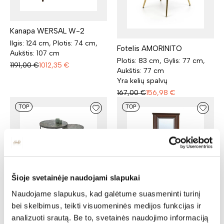
Kanapa WERSAL W-2
Ilgis: 124 cm, Plotis: 74 cm,
Fotelis AMORINITO
Aukštis: 107 cm
Plotis: 83 cm, Gylis: 77 cm,
1191,00
€
1012,35
€
Aukštis: 77 cm
Yra kelių spalvų
167,00
€
156,98
€
TOP
TOP
Šioje svetainėje naudojami slapukai
Žurnalinis staliukas INES
85,00
€
79,90
€
Naudojame slapukus, kad galėtume suasmeninti turinį
Veidrodis WERSAL W-LP
bei skelbimus, teikti visuomeninės medijos funkcijas ir
Ilgis: 64 cm, Gylis: 7 cm,
analizuoti srautą. Be to, svetainės naudojimo informaciją