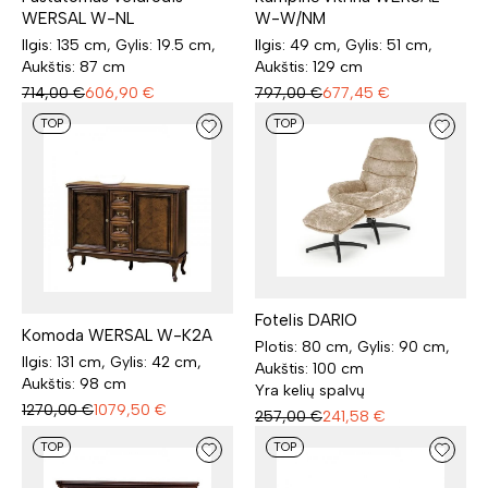
WERSAL W-NL
W-W/NM
Ilgis: 135 cm, Gylis: 19.5 cm,
Ilgis: 49 cm, Gylis: 51 cm,
Aukštis: 87 cm
Aukštis: 129 cm
714,00
€
606,90
€
797,00
€
677,45
€
TOP
TOP
Fotelis DARIO
Komoda WERSAL W-K2A
Plotis: 80 cm, Gylis: 90 cm,
Ilgis: 131 cm, Gylis: 42 cm,
Aukštis: 100 cm
Aukštis: 98 cm
Yra kelių spalvų
1270,00
€
1079,50
€
257,00
€
241,58
€
TOP
TOP