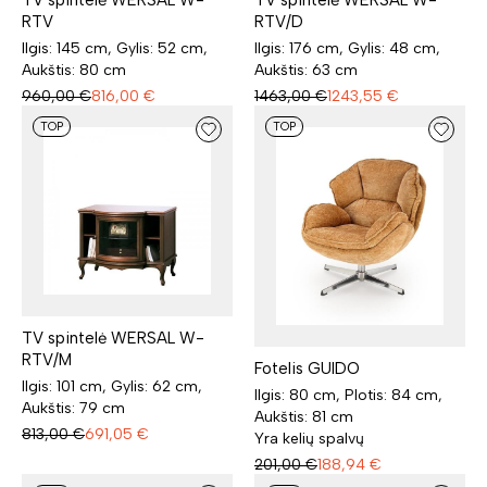
RTV
RTV/D
Ilgis: 145 cm, Gylis: 52 cm,
Ilgis: 176 cm, Gylis: 48 cm,
Aukštis: 80 cm
Aukštis: 63 cm
960,00
€
816,00
€
1463,00
€
1243,55
€
TOP
TOP
TV spintelė WERSAL W-
RTV/M
Fotelis GUIDO
Ilgis: 101 cm, Gylis: 62 cm,
Ilgis: 80 cm, Plotis: 84 cm,
Aukštis: 79 cm
Aukštis: 81 cm
813,00
€
691,05
€
Yra kelių spalvų
201,00
€
188,94
€