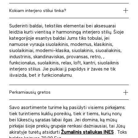
Kokiam interjero stiliui tinka?
Suderinti baldai, tekstilės elementai bei aksesuarai
leidžia kurti vientisą ir harmoningą interjero stilių. Šioje
kategorijoje esantys baldai Jums tiks tobulai, jei
namuose vyrauja siuolaikinis, modernus, klasikinis,
siuolaikiniai, moderni-klasika, siuolakinis, siuoaliakinis,
industrinis, skandinaviskas, provansas, retro, ,
funkcionalus, suolaikinis, relax, loft, kantri, siuolaiknis
interjero stilius. Jie puikiai jį papildys ir žavės ne tik
išvaizda, bet ir funkcionalumu.
Perkamiausių gretos
Savo asortimente turime ką pasiūlyti visiems pirkėjams:
tiek turintiems kuklių poreikių, tiek ir tiems, kurių norų
bei lūkesčių sąrašas labai ilgas. Jei domina, ką mūsų
pirkėjai šioje prekių grupėje renkasi dažniausiai, tai Jūsų
akiratyje turėtų atsidurti
Žurnalinis staliukas INES
. Toks