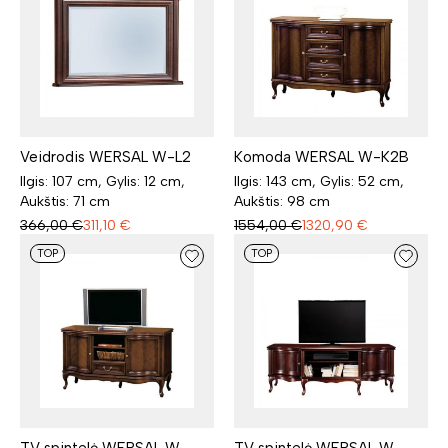
Veidrodis WERSAL W-L2
Komoda WERSAL W-K2B
Ilgis: 107 cm, Gylis: 12 cm,
Ilgis: 143 cm, Gylis: 52 cm,
Aukštis: 71 cm
Aukštis: 98 cm
366,00
€
311,10
€
1554,00
€
1320,90
€
TOP
TOP
TV spintelė WERSAL W-
TV spintelė WERSAL W-