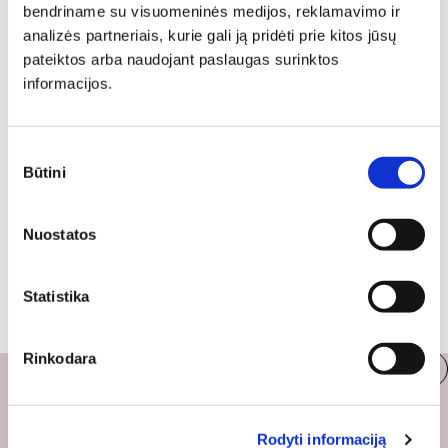
Aukštis: 151 cm
bendriname su visuomeninės medijos, reklamavimo ir
398,00
€
338,30
€
analizės partneriais, kurie gali ją pridėti prie kitos jūsų
pateiktos arba naudojant paslaugas surinktos
...
1
2
80
informacijos.
Sutikimo
Būtini
pasirinkimas
Nuostatos
Stiliai
Statistika
Rinkodara
Šiuolaikinis
Šiuolaikiniai baldai žavi išskirtiniu funkcionalumu, kai kurie jų pelnytai net pavadinami meno kūriniais, nes jie tikrai yra išskirtiniai, originalūs ir puikiai atliepiantys į šiuolaikinių žmonių poreikius bei gyvenimo būdo ypatumus.
Rodyti informaciją