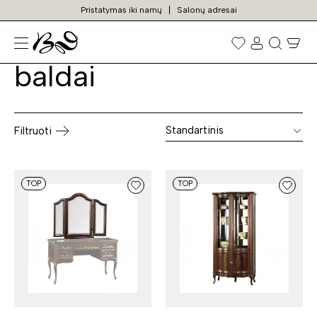
Pristatymas iki namų
Salonų adresai
Kokybiški svetainės
Prekių
paieška
baldai
Standartinis
Filtruoti
TOP
TOP