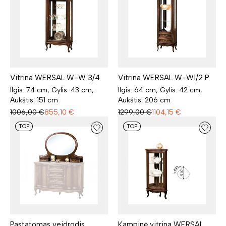
Vitrina WERSAL W-W 3/4
Vitrina WERSAL W-W1/2 P
Ilgis: 74 cm, Gylis: 43 cm,
Ilgis: 64 cm, Gylis: 42 cm,
Aukštis: 151 cm
Aukštis: 206 cm
1006,00
€
855,10
€
1299,00
€
1104,15
€
TOP
TOP
Pastatomas veidrodis
Kampinė vitrina WERSAL