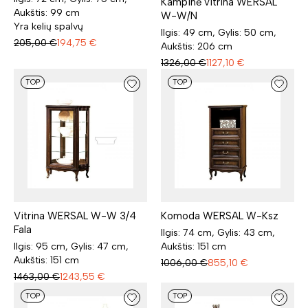
Kampinė vitrina WERSAL
Aukštis: 99 cm
W-W/N
Yra kelių spalvų
Ilgis: 49 cm, Gylis: 50 cm,
205,00
€
194,75
€
Aukštis: 206 cm
1326,00
€
1127,10
€
TOP
TOP
Vitrina WERSAL W-W 3/4
Komoda WERSAL W-Ksz
Fala
Ilgis: 74 cm, Gylis: 43 cm,
Ilgis: 95 cm, Gylis: 47 cm,
Aukštis: 151 cm
Aukštis: 151 cm
1006,00
€
855,10
€
1463,00
€
1243,55
€
TOP
TOP