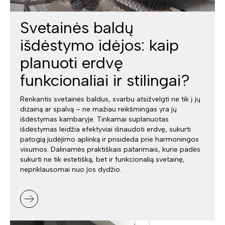
Svetainės baldų
išdėstymo idėjos: kaip
planuoti erdvę
funkcionaliai ir stilingai?
Renkantis svetainės baldus, svarbu atsižvelgti ne tik į jų
dizainą ar spalvą – ne mažiau reikšmingas yra jų
išdėstymas kambaryje. Tinkamai suplanuotas
išdėstymas leidžia efektyviai išnaudoti erdvę, sukurti
patogią judėjimo aplinką ir prisideda prie harmoningos
visumos. Dalinamės praktiškais patarimais, kurie padės
sukurti ne tik estetišką, bet ir funkcionalią svetainę,
nepriklausomai nuo jos dydžio.