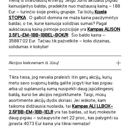
vieną iš svarbiausių kriterijų. Jeigu Jums aktualūs pigiau
kainuojantys baldai, pradėkite nuo mažiausią kainą – 1.88
Eur – turinčio šioje prekių grupėje. Tai būtų
Kojelė
STOPKA
. O galbūt domina ne maža kaina pasižymintys
baldai, o tie, kurie kainuoja solidžias sumas? Pagal
aukščiausią kainą pirmoje pozicijoje yra
Kampas ALISON
2,5FL-EM-1BB-1BBEL-BOK/R
. Šio baldo kaina –
35887.02 Eur. Tačiau tik pažvelkite – koks dizainas,
solidumas ir kokybė!
Akcijos kiekvienam iš Jūsų!
Tikra tiesa, jog nevalia praleisti itin gerų akcijų, kurių
metu savo svajonių baldą galite įsigyti kur kas pigiau
arba už suplanuotą sumą nusipirkti daug įspūdingesnį
baldą, kurio be akcijos neįpirktumėte. Taigi, mūsų
asortimente akcijų dydis skiriasi. Jei ieškote, kam
taikoma didžiausia nuolaida, tai
Kampas ALI LLBOX-
2,5FBB-EM-1BB-1ELR
yra tas baldas, už kurį mokėsite
daug pigiau – sutaupysite net 22 proc., kas palyginti su
įprasta 4073 Eur kaina yra tikrai nemažai!