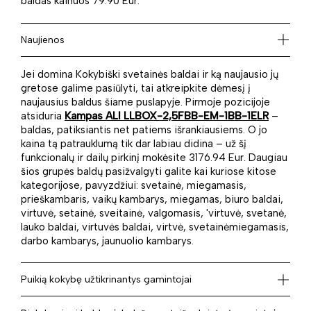
baldas kainuos 79.90 Eur.
Naujienos
Jei domina Kokybiški svetainės baldai ir ką naujausio jų
gretose galime pasiūlyti, tai atkreipkite dėmesį į
naujausius baldus šiame puslapyje. Pirmoje pozicijoje
atsiduria
Kampas ALI LLBOX-2,5FBB-EM-1BB-1ELR
–
baldas, patiksiantis net patiems išrankiausiems. O jo
kaina tą patrauklumą tik dar labiau didina – už šį
funkcionalų ir dailų pirkinį mokėsite 3176.94 Eur. Daugiau
šios grupės baldų pasižvalgyti galite kai kuriose kitose
kategorijose, pavyzdžiui: svetainė, miegamasis,
prieškambaris, vaikų kambarys, miegamas, biuro baldai,
virtuvė, setainė, sveitainė, valgomasis, 'virtuvė, svetanė,
lauko baldai, virtuvės baldai, virtvė, svetainėmiegamasis,
darbo kambarys, jaunuolio kambarys.
Puikią kokybę užtikrinantys gamintojai