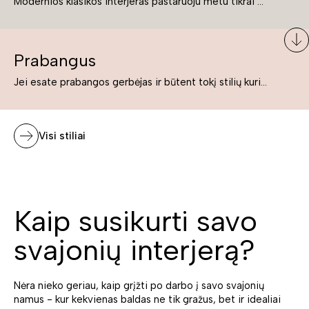
Modernios klasikos interjeras pastaruoju metu tikrai yra „ant bangos“. Tie, kurie nenori pernelyg nutolti nuo klasikos, bet drauge žavisi šiuolaikiškais sprendimais, su malonumu savo namuose kuria klasikos ir modernaus interjero tandemą – elegantišką, subtilų ir žavingą.
Prabangus
Jei esate prabangos gerbėjas ir būtent tokį stilių kuriate savo namuose ar biure, tuomet solidūs, prabangūs baldai nepriekaištingai įsilies į Jūsų kuriamą interjerą.
Visi stiliai
Kaip susikurti savo
svajonių interjerą?
Nėra nieko geriau, kaip grįžti po darbo į savo svajonių
namus - kur kekvienas baldas ne tik gražus, bet ir idealiai