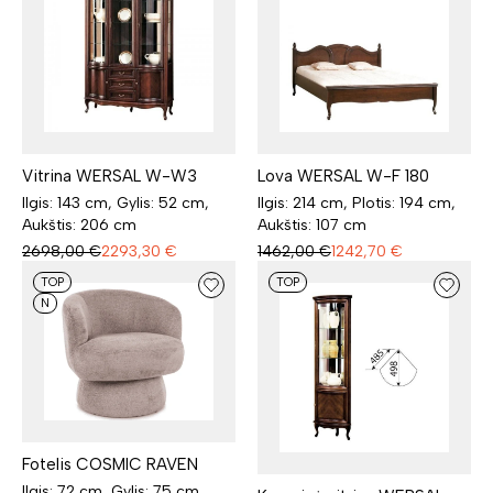
Vitrina WERSAL W-W3
Lova WERSAL W-F 180
Ilgis: 143 cm, Gylis: 52 cm,
Ilgis: 214 cm, Plotis: 194 cm,
Aukštis: 206 cm
Aukštis: 107 cm
2698,00
€
2293,30
€
1462,00
€
1242,70
€
TOP
TOP
N
Fotelis COSMIC RAVEN
Ilgis: 72 cm, Gylis: 75 cm,