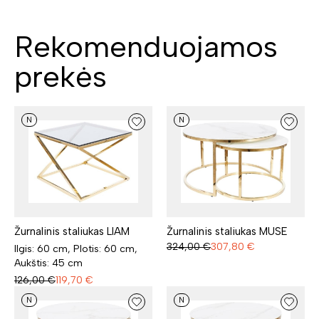
Rekomenduojamos
prekės
N
N
Žurnalinis staliukas LIAM
Žurnalinis staliukas MUSE
324,00
€
307,80
€
Ilgis: 60 cm, Plotis: 60 cm,
Aukštis: 45 cm
126,00
€
119,70
€
N
N