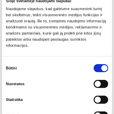
Šioje svetainėje naudojami slapukai
Naudojame slapukus, kad galėtume suasmeninti turinį
bei skelbimus, teikti visuomeninės medijos funkcijas ir
analizuoti srautą. Be to, svetainės naudojimo informaciją
bendriname su visuomeninės medijos, reklamavimo ir
analizės partneriais, kurie gali ją pridėti prie kitos jūsų
Individuali
pateiktos arba naudojant paslaugas surinktos
informacijos.
specialisto
Sutikimo
konsultacija
Būtini
pasirinkimas
Deinavos baldų specialistai puikiai išmanantys ir
Nuostatos
pasiruošę Jums padėti susikurti savo svajonių interjerą!
Padėsim parengti planus iš išmatavimus geriausiam
rezultatui pasiekti.
Statistika