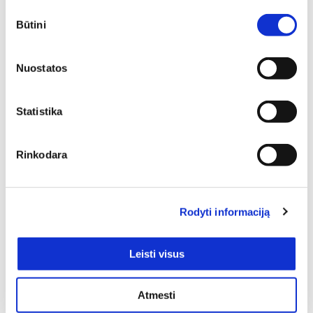
Sutikimo
Būtini
pasirinkimas
Nuostatos
Statistika
SIŲSTI
Rinkodara
Rodyti informaciją
Pristatymas
Leisti visus
Atmesti