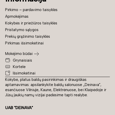
Pirkimo – pardavimo taisyklės
Apmokėjimas
Kokybės ir priežiūros taisyklės
Pristatymo sąlygos
Prekių grąžinimo taisyklės
Pirkimas išsimokėtinai
Mokėjimo būdai
Grynaisiais
Kortele
Išsimokėtinai
Kokybė, platus baldų pasirinkimas ir draugiškas
aptarnavimas: apsilankykite baldų salonuose „Deinava",
esančiuose Vilniuje, Kaune, Elektrėnuose, bei Klaipėdoje ir
Jūsų jaukių namų vizijai padėsime tapti realybe.
UAB "DEINAVA"