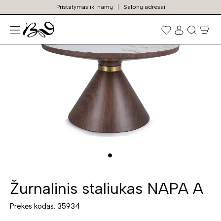
Pristatymas iki namų
Salonų adresai
N
Prekių
paieška
Žurnalinis staliukas NAPA A
Prekės kodas: 35934