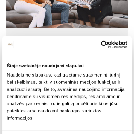
Individuali
specialisto
Šioje svetainėje naudojami slapukai
konsultacija
Naudojame slapukus, kad galėtume suasmeninti turinį
bei skelbimus, teikti visuomeninės medijos funkcijas ir
analizuoti srautą. Be to, svetainės naudojimo informaciją
Deinavos baldų specialistai puikiai išmanantys ir
bendriname su visuomeninės medijos, reklamavimo ir
pasiruošę Jums padėti susikurti savo svajonių interjerą!
analizės partneriais, kurie gali ją pridėti prie kitos jūsų
Padėsim parengti planus iš išmatavimus geriausiam
rezultatui pasiekti.
pateiktos arba naudojant paslaugas surinktos
informacijos.