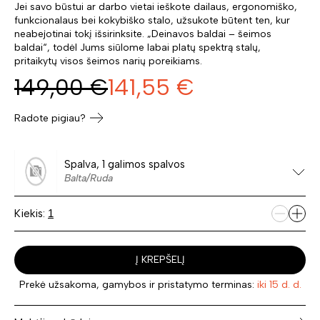
Jei savo būstui ar darbo vietai ieškote dailaus, ergonomiško,
funkcionalaus bei kokybiško stalo, užsukote būtent ten, kur
neabejotinai tokį išsirinksite. „Deinavos baldai – šeimos
baldai“, todėl Jums siūlome labai platų spektrą stalų,
pritaikytų visos šeimos narių poreikiams.
149,00
€
141,55
€
Radote pigiau?
Spalva, 1 galimos spalvos
Balta/Ruda
Kiekis:
Į KREPŠELĮ
Prekė užsakoma, gamybos ir pristatymo terminas:
iki 15 d. d.