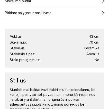
Mokėjimo būdai
Pirkimo sąlygos ir pasiūlymai
Aukštis:
43 cm
Skersmuo:
70 cm
Stalviršis:
Keramika
Stalviršio tipas:
Apvalus
Stalo prailginimas:
Ne
Stilius
Šiuolaikiniai baldai žavi išskirtiniu funkcionalumu, kai
kurie jų pelnytai net pavadinami meno kūriniais, nes
jie tikrai yra išskirtiniai, originalūs ir puikiai
atliepiantys į šiuolaikinių žmonių poreikius bei