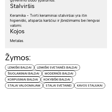
gyvenimo būdo ypatumus.
Stalviršis
Keramika - Tvirti keraminiai stalviršiai yra itin
higieniški, atsparūs karščiui ir įbrėžimams bei lengvai
valomi.
Kojos
Metalas.
Žymos:
LENKIŠKI BALDAI
LENKIŠKI SVETAINĖS BALDAI
ŠIUOLAIKINIAI BALDAI
MODERNŪS BALDAI
KORPUSINIAI BALDAI
KOKYBIŠKI BALDAI
STALAI VALGOMAJAM
STALAI SVETAINEI
KAVOS STALIUKAI