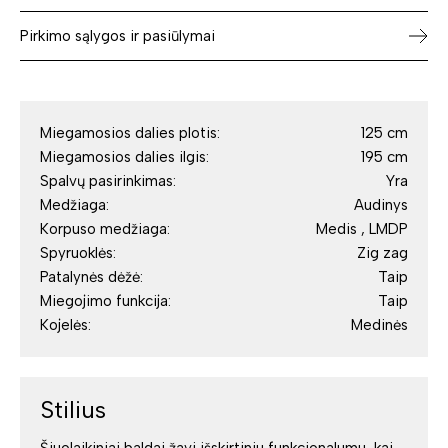
Pirkimo sąlygos ir pasiūlymai
Miegamosios dalies plotis:
125 cm
Miegamosios dalies ilgis:
195 cm
Spalvų pasirinkimas:
Yra
Medžiaga:
Audinys
Korpuso medžiaga:
Medis , LMDP
Spyruoklės:
Zig zag
Patalynės dėžė:
Taip
Miegojimo funkcija:
Taip
Kojelės:
Medinės
Stilius