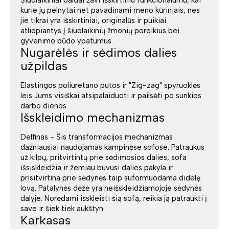
Šiuolaikiniai baldai žavi išskirtiniu funkcionalumu, kai
kurie jų pelnytai net pavadinami meno kūriniais, nes
jie tikrai yra išskirtiniai, originalūs ir puikiai
atliepiantys į šiuolaikinių žmonių poreikius bei
gyvenimo būdo ypatumus.
Nugarėlės ir sėdimos dalies
užpildas
Elastingos poliuretano putos ir "Zig-zag" spyruoklės
leis Jums visiškai atsipalaiduoti ir pailsėti po sunkios
darbo dienos.
Išskleidimo mechanizmas
Delfinas - Šis transformacijos mechanizmas
dažniausiai naudojamas kampinėse sofose. Patraukus
už kilpų, pritvirtintų prie sėdimosios dalies, sofa
išsiskleidžia ir žemiau buvusi dalies pakyla ir
prisitvirtina prie sėdynės taip suformuodama didelę
lovą. Patalynės dėžė yra neišskleidžiamojoje sėdynės
dalyje. Norėdami išskleisti šią sofą, reikia ją patraukti į
save ir šiek tiek aukštyn.
Karkasas