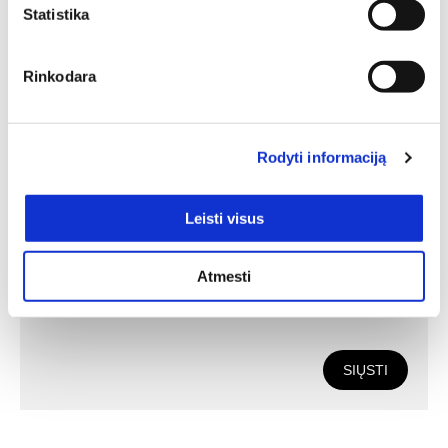
Statistika
Deinavos baldų specialistai puikiai išmanantys ir
pasiruošę Jums padėti susikurti savo svajonių interjerą!
Padėsim parengti planus iš išmatavimus geriausiam
Rinkodara
rezultatui pasiekti.
Rodyti informaciją
Leisti visus
Atmesti
SIŲSTI