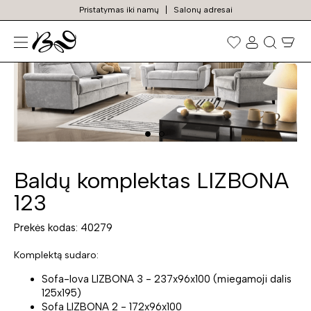
Pristatymas iki namų
Salonų adresai
N
Prekių
paieška
Baldų komplektas LIZBONA
123
Prekės kodas: 40279
Komplektą sudaro:
Sofa-lova LIZBONA 3 - 237x96x100 (miegamoji dalis
125x195)
Sofa LIZBONA 2 - 172x96x100