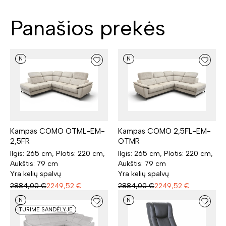
Panašios prekės
N
N
Kampas COMO OTML-EM-
Kampas COMO 2,5FL-EM-
2,5FR
OTMR
Ilgis: 265 cm, Plotis: 220 cm,
Ilgis: 265 cm, Plotis: 220 cm,
Aukštis: 79 cm
Aukštis: 79 cm
Yra kelių spalvų
Yra kelių spalvų
2884,00
€
2249,52
€
2884,00
€
2249,52
€
N
N
TURIME SANDĖLYJE