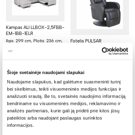
Kampas ALI LLBOX-2,5FBB-
EM-1BB-1ELR
Fotelis PULSAR
Ilgis: 299 cm, Plotis: 236 cm,
Aukštis: 83 cm
Plotis: 68 cm, Gylis: 85 cm,
Yra kelių spalvų
Aukštis: 106 cm
4073,00
€
3176,94
€
Yra kelių spalvų
292,00
€
274,48
€
Šioje svetainėje naudojami slapukai
Naudojame slapukus, kad galėtume suasmeninti turinį
bei skelbimus, teikti visuomeninės medijos funkcijas ir
analizuoti srautą. Be to, svetainės naudojimo informaciją
bendriname su visuomeninės medijos, reklamavimo ir
analizės partneriais, kurie gali ją pridėti prie kitos jūsų
pateiktos arba naudojant paslaugas surinktos
informacijos.