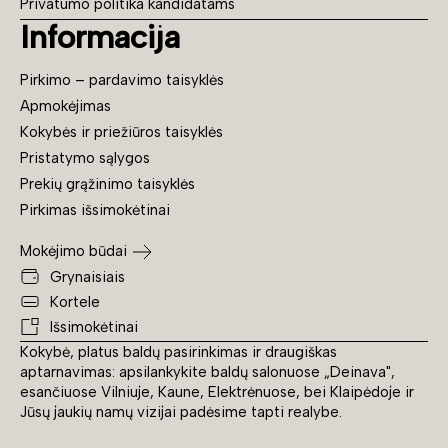
Privatumo politika kandidatams
Informacija
Pirkimo – pardavimo taisyklės
Apmokėjimas
Kokybės ir priežiūros taisyklės
Pristatymo sąlygos
Prekių grąžinimo taisyklės
Pirkimas išsimokėtinai
Mokėjimo būdai
Grynaisiais
Kortele
Išsimokėtinai
Kokybė, platus baldų pasirinkimas ir draugiškas
aptarnavimas: apsilankykite baldų salonuose „Deinava",
esančiuose Vilniuje, Kaune, Elektrėnuose, bei Klaipėdoje ir
Jūsų jaukių namų vizijai padėsime tapti realybe.