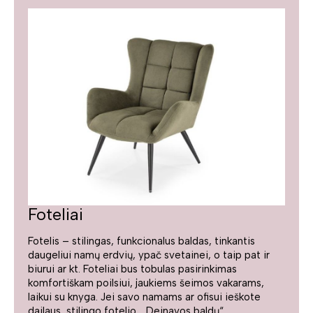
Foteliai
Fotelis – stilingas, funkcionalus baldas, tinkantis
daugeliui namų erdvių, ypač svetainei, o taip pat ir
biurui ar kt. Foteliai bus tobulas pasirinkimas
komfortiškam poilsiui, jaukiems šeimos vakarams,
laikui su knyga. Jei savo namams ar ofisui ieškote
dailaus, stilingo fotelio, „Deinavos baldų“