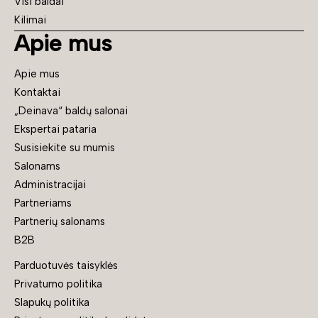
Visi baldai
Kilimai
Apie mus
Apie mus
Kontaktai
„Deinava“ baldų salonai
Ekspertai pataria
Susisiekite su mumis
Salonams
Administracijai
Partneriams
Partnerių salonams
B2B
Parduotuvės taisyklės
Privatumo politika
Slapukų politika