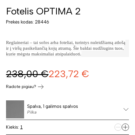
Fotelis OPTIMA 2
Prekės kodas: 28446
Reglaineriai – tai sofos arba foteliai, turintys nuleidžiamą atlošą
ir į viršų pasikeliančią kojų atramą. Šie baldai nudžiugins tuos,
kurie mėgsta maksimaliai atsipalaiduoti.
238,00
€
223,72
€
Radote pigiau?
Spalva, 1 galimos spalvos
Pilka
Kiekis: