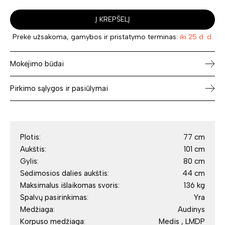
Į KREPŠELĮ
Prekė užsakoma, gamybos ir pristatymo terminas:
iki 25 d. d.
Mokėjimo būdai
Pirkimo sąlygos ir pasiūlymai
Plotis:
77 cm
Aukštis:
101 cm
Gylis:
80 cm
Sėdimosios dalies aukštis:
44 cm
Maksimalus išlaikomas svoris:
136 kg
Spalvų pasirinkimas:
Yra
Medžiaga:
Audinys
Korpuso medžiaga:
Medis , LMDP