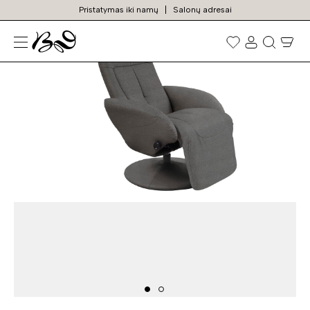
Pristatymas iki namų
Salonų adresai
N
Prekių
paieška