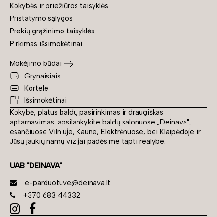
Kokybės ir priežiūros taisyklės
Pristatymo sąlygos
Prekių grąžinimo taisyklės
Pirkimas išsimokėtinai
Mokėjimo būdai
Grynaisiais
Kortele
Išsimokėtinai
Kokybė, platus baldų pasirinkimas ir draugiškas
aptarnavimas: apsilankykite baldų salonuose „Deinava",
esančiuose Vilniuje, Kaune, Elektrėnuose, bei Klaipėdoje ir
Jūsų jaukių namų vizijai padėsime tapti realybe.
UAB "DEINAVA"
e-parduotuve@deinava.lt
+370 683 44332