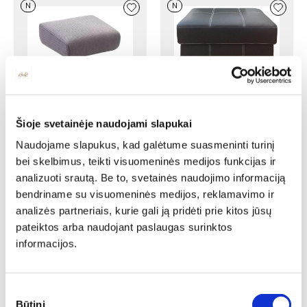
N
N
Pufas PUFA P1
Ilgis: 90 cm, Plotis: 60 cm,
Šioje svetainėje naudojami slapukai
Aukštis: 40 cm
Pufas LORIEN TB
Yra kelių spalvų
Naudojame slapukus, kad galėtume suasmeninti turinį
Ilgis: 50 cm, Plotis: 47 cm,
381,00
€
297,18
€
bei skelbimus, teikti visuomeninės medijos funkcijas ir
Aukštis: 43 cm
Yra kelių spalvų
analizuoti srautą. Be to, svetainės naudojimo informaciją
329,00
€
230,30
€
bendriname su visuomeninės medijos, reklamavimo ir
analizės partneriais, kurie gali ją pridėti prie kitos jūsų
N
N
pateiktos arba naudojant paslaugas surinktos
informacijos.
Minkštasuolis HESTIA
Sutikimo
VELVET
Būtini