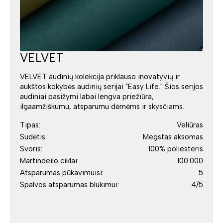
VELVET
VELVET audinių kolekcija priklauso inovatyvių ir
aukštos kokybės audinių serijai "Easy Life." Šios serijos
audiniai pasižymi labai lengva priežiūra,
ilgaamžiškumu, atsparumu dėmėms ir skysčiams.
Tipas:
Veliūras
Sudėtis:
Megstas aksomas
Svoris:
100% poliesteris
Martindeilo ciklai:
100.000
Atsparumas pūkavimuisi:
5
Spalvos atsparumas blukimui:
4/5