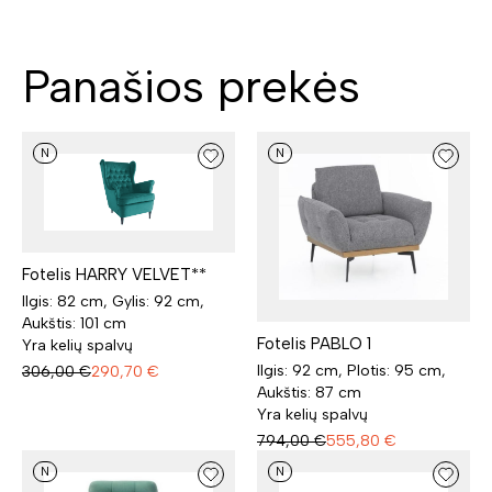
Panašios prekės
N
N
Fotelis HARRY VELVET**
Ilgis: 82 cm, Gylis: 92 cm,
Aukštis: 101 cm
Fotelis PABLO 1
Yra kelių spalvų
Ilgis: 92 cm, Plotis: 95 cm,
306,00
€
290,70
€
Aukštis: 87 cm
Yra kelių spalvų
794,00
€
555,80
€
N
N