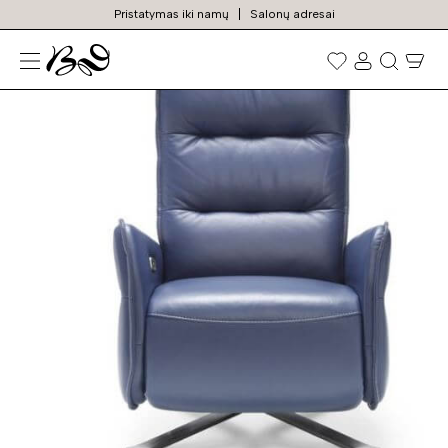
Pristatymas iki namų
Salonų adresai
N
Prekių
paieška