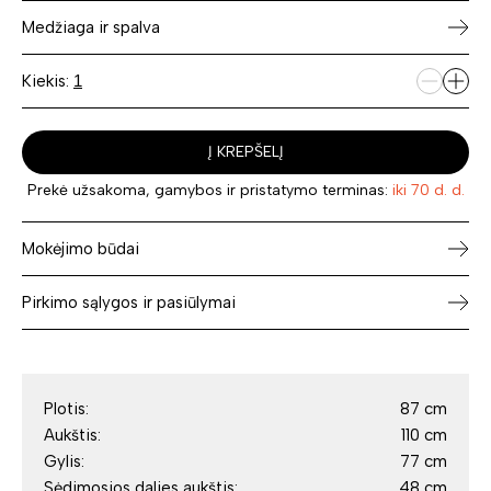
Medžiaga ir spalva
Kiekis:
Į KREPŠELĮ
Prekė užsakoma, gamybos ir pristatymo terminas:
iki 70 d. d.
Mokėjimo būdai
Pirkimo sąlygos ir pasiūlymai
Plotis:
87 cm
Aukštis:
110 cm
Gylis:
77 cm
Sėdimosios dalies aukštis:
48 cm