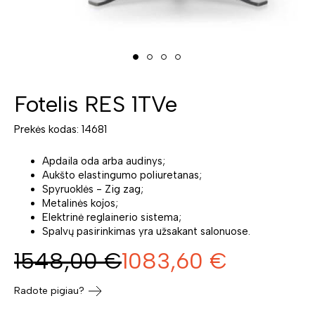
Fotelis RES 1TVe
Prekės kodas: 14681
Apdaila oda arba audinys;
Aukšto elastingumo poliuretanas;
Spyruoklės - Zig zag;
Metalinės kojos;
Elektrinė reglainerio sistema;
Spalvų pasirinkimas yra užsakant salonuose.
1548,00
€
1083,60
€
Radote pigiau?