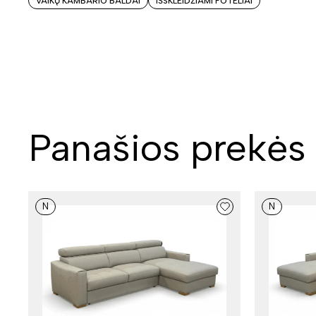
VAIKŲ KAMBARIO BALDAI
IŠSKLEIDŽIAMI FOTELIAI
Panašios prekės
N
N