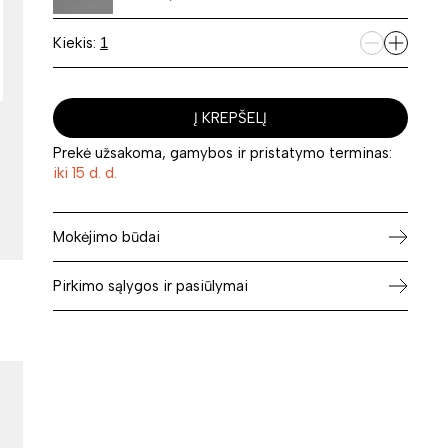
Kiekis:
Į KREPŠELĮ
Prekė užsakoma, gamybos ir pristatymo terminas:
iki 15 d. d.
Mokėjimo būdai
Pirkimo sąlygos ir pasiūlymai