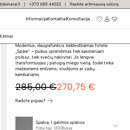
deinava.lt
+370 683 44332
Raskite artimiausią saloną
Fotelis SPIKE VELVET
Informacija
Kontaktai
Konsultacija
Prekės kodas: 21132
Kilimai
Modernus, daugiafunkcis išskleidžiamas fotelis
„Spike“ – puikus sprendimas tiek kasdieniam
poilsiui, tiek svečių nakvynei. Jis lengvai
transformuojasi į patogią miego vietą, todėl tinka
mažesnėms erdvėms, studijoms ar vaikų
kambariams.
285,00
€
270,75
€
Radote pigiau?
Spalva, 1 galimos spalvos
Pilka tap. 139/Bukas