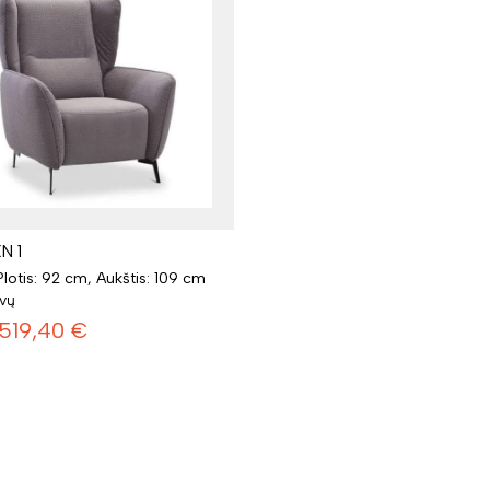
N 1
 Plotis: 92 cm, Aukštis: 109 cm
lvų
519,40
€