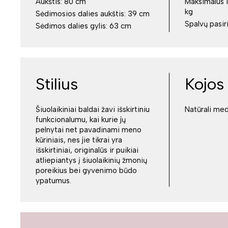
Aukštis:
80 cm
Maksimalus i
kg
Sėdimosios dalies aukštis:
39 cm
Spalvų pasir
Sėdimos dalies gylis:
63 cm
Stilius
Kojos
Šiuolaikiniai baldai žavi išskirtiniu
Natūrali med
funkcionalumu, kai kurie jų
pelnytai net pavadinami meno
kūriniais, nes jie tikrai yra
išskirtiniai, originalūs ir puikiai
atliepiantys į šiuolaikinių žmonių
poreikius bei gyvenimo būdo
ypatumus.