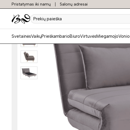
Pristatymas iki namų
Salonų adresai
Prekių
paieška
Svetainės
Vaikų
Prieškambario
Biuro
Virtuvės
Miegamojo
Vonio