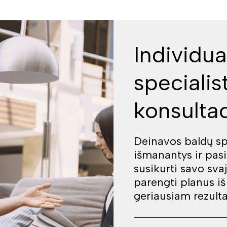
Individua
specialis
konsultac
Deinavos baldų spe
išmanantys ir pas
susikurti savo sva
parengti planus i
geriausiam rezulta