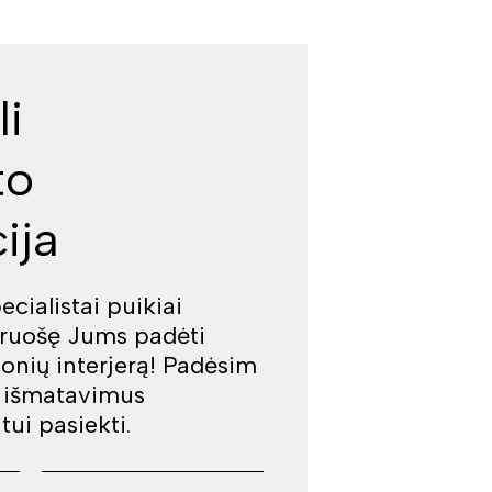
li
to
ija
cialistai puikiai
iruošę Jums padėti
jonių interjerą! Padėsim
š išmatavimus
tui pasiekti.