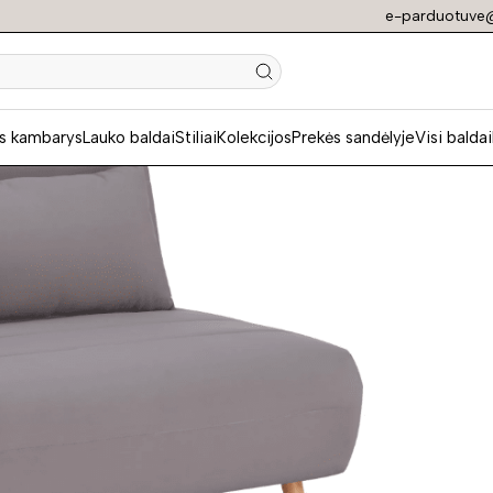
e-parduotuve@
N
s kambarys
Lauko baldai
Stiliai
Kolekcijos
Prekės sandėlyje
Visi baldai