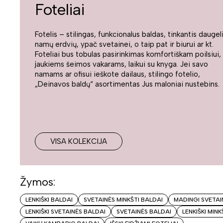
Foteliai
Fotelis – stilingas, funkcionalus baldas, tinkantis daugel
namų erdvių, ypač svetainei, o taip pat ir biurui ar kt.
Foteliai bus tobulas pasirinkimas komfortiškam poilsiui,
jaukiems šeimos vakarams, laikui su knyga. Jei savo
namams ar ofisui ieškote dailaus, stilingo fotelio,
„Deinavos baldų“ asortimentas Jus maloniai nustebins.
VISA KOLEKCIJA
Žymos:
LENKIŠKI BALDAI
SVETAINĖS MINKŠTI BALDAI
MADINGI SVETAI
LENKIŠKI SVETAINĖS BALDAI
SVETAINĖS BALDAI
LENKIŠKI MINK