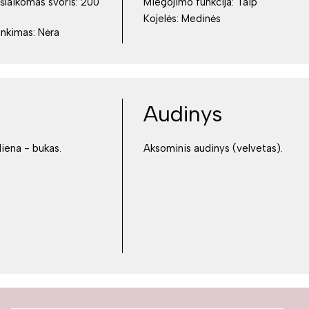
šlaikomas svoris:
200
Miegojimo funkcija:
Taip
Kojelės:
Medinės
inkimas:
Nėra
Audinys
iena - bukas.
Aksominis audinys (velvetas).