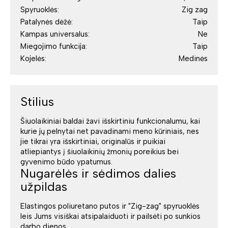
Spyruoklės:
Zig zag
Patalynės dėžė:
Taip
Kampas universalus:
Ne
Miegojimo funkcija:
Taip
Kojelės:
Medinės
Stilius
Šiuolaikiniai baldai žavi išskirtiniu funkcionalumu, kai
kurie jų pelnytai net pavadinami meno kūriniais, nes
jie tikrai yra išskirtiniai, originalūs ir puikiai
atliepiantys į šiuolaikinių žmonių poreikius bei
gyvenimo būdo ypatumus.
Nugarėlės ir sėdimos dalies
užpildas
Elastingos poliuretano putos ir "Zig-zag" spyruoklės
leis Jums visiškai atsipalaiduoti ir pailsėti po sunkios
darbo dienos.