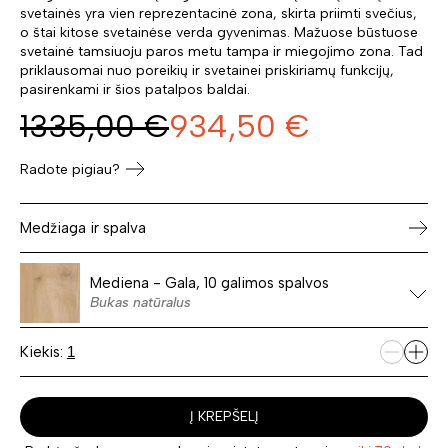
svetainės yra vien reprezentacinė zona, skirta priimti svečius,
o štai kitose svetainėse verda gyvenimas. Mažuose būstuose
svetainė tamsiuoju paros metu tampa ir miegojimo zona. Tad
priklausomai nuo poreikių ir svetainei priskiriamų funkcijų,
pasirenkami ir šios patalpos baldai.
1335,00
€
934,50
€
Radote pigiau?
Medžiaga ir spalva
Mediena - Gala, 10 galimos spalvos
Bukas natūralus
Kiekis:
Į KREPŠELĮ