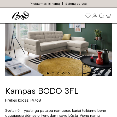
Pristatymas iki namų
Salonų adresai
N
Prekių
paieška
Kampas BODO 3FL
Prekės kodas: 14768
Svetainė – ypatinga patalpa namuose, kuriai teikiame bene
daugiausia dėmesio įrengdami savo būstą. Vienų namų