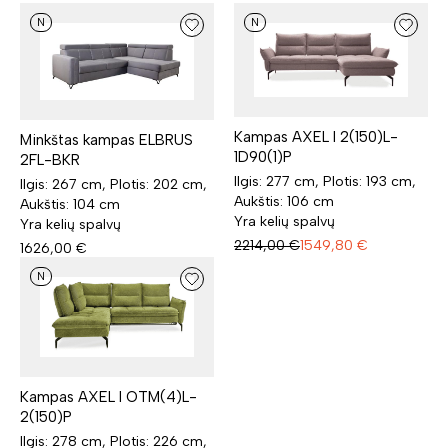
N
N
Kampas AXEL I 2(150)L-
Minkštas kampas ELBRUS
1D90(1)P
2FL-BKR
Ilgis: 277 cm, Plotis: 193 cm,
Ilgis: 267 cm, Plotis: 202 cm,
Aukštis: 106 cm
Aukštis: 104 cm
Yra kelių spalvų
Yra kelių spalvų
2214,00
€
1549,80
€
1626,00
€
N
Kampas AXEL I OTM(4)L-
2(150)P
Ilgis: 278 cm, Plotis: 226 cm,