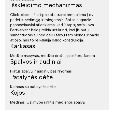
Išskleidimo mechanizmas
Click-clack - šio tipo sofa transformuojama į dvi
padėtis: sėdimąją ir miegamąją. Sofos nugarėlė
paprasčiausiai atlenkiama, kad ji taptų sofa-lova.
Pertvarkant baldą reikia užtikrinti, kad jis būtų
sumontuotas su nedideliu tarpu tarp sienos ir baldo
atlošo, nes to reikalauja baldo konstrukcija.
Karkasas
Medžio masyvas, medžio drožlių plokštės, fanera.
Spalvos ir audiniai
Platus spalvų ir audinių pasirinkimas.
Patalynės dėžė
Kampas su patalynės dėže.
Kojos
Medinės. Galimybė rinktis medienos spalvą.