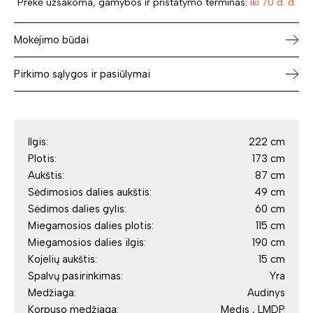
Prekė užsakoma, gamybos ir pristatymo terminas:
iki 70 d. d.
Mokėjimo būdai
Pirkimo sąlygos ir pasiūlymai
Ilgis:
222 cm
Plotis:
173 cm
Aukštis:
87 cm
Sėdimosios dalies aukštis:
49 cm
Sėdimos dalies gylis:
60 cm
Miegamosios dalies plotis:
115 cm
Miegamosios dalies ilgis:
190 cm
Kojelių aukštis:
15 cm
Spalvų pasirinkimas:
Yra
Medžiaga:
Audinys
Korpuso medžiaga:
Medis , LMDP