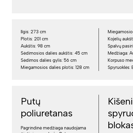
Ilgis:
273 cm
Miegamosios 
Plotis:
201 cm
Kojelių aukšt
Aukštis:
98 cm
Spalvų pasir
Sėdimosios dalies aukštis:
45 cm
Medžiaga:
A
Sėdimos dalies gylis:
56 cm
Korpuso me
Miegamosios dalies plotis:
128 cm
Spyruoklės:
Putų
Kišeni
poliuretanas
spyru
bloka
Pagrindinė medžiaga naudojama