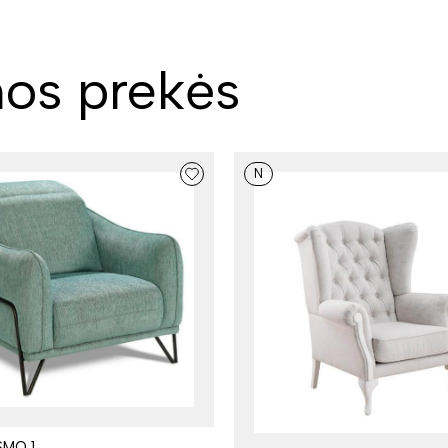
os prekės
N
SMO 1