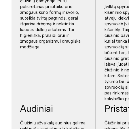
čiužinių gamyboje. Putų
poliuretanas prisitaiko prie
Įvilktų spyr
žmogaus kūno formų ir svorio,
kišeninio sp
suteikia tvirtą pagrindą, gerai
atveju kiekv
išgarina drėgmę ir neleidžia
spyruoklė įvi
kauptis dulkių erkutėms. Tai
kišenėlę. Tai
higieniška, pralaidi orui ir
čiužinio pavi
žmogaus organizmui draugiška
kuriai tenka 
medžiaga.
spyruoklių 
būtent ten, k
čiužinio gret
laisvai judė
čiužinio ir 
kitam. Siste
tylumo bei p
spyruoklių s
pasirinkimas,
kokybiško po
Audiniai
Prist
Čiužinių užvalkalų audinius galima
Čiužiniai pri
rinktis iš standartinio trikotažinio
rulonus. Po 