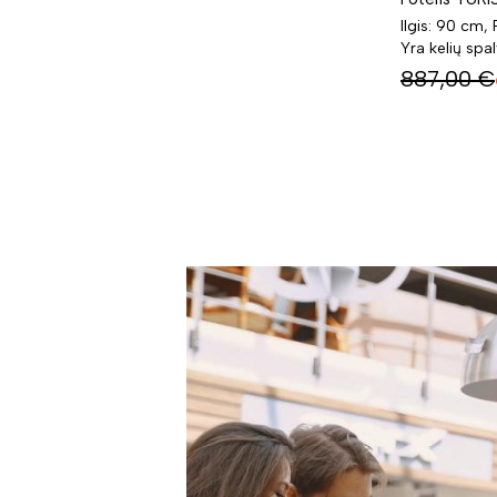
Ilgis: 90 cm,
Yra kelių spa
887,00
€