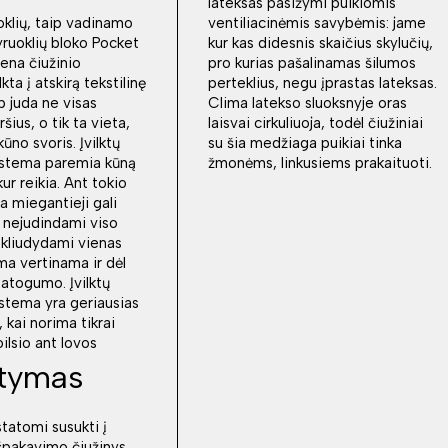
lateksas pasižymi puikiomis
uoklių, taip vadinamo
ventiliacinėmis savybėmis: jame
yruoklių bloko Pocket
kur kas didesnis skaičius skylučių,
iena čiužinio
pro kurias pašalinamas šilumos
lkta į atskirą tekstilinę
perteklius, negu įprastas lateksas.
p juda ne visas
Clima latekso sluoksnyje oras
ršius, o tik ta vieta,
laisvai cirkuliuoja, todėl čiužiniai
kūno svoris. Įvilktų
su šia medžiaga puikiai tinka
sistema paremia kūną
žmonėms, linkusiems prakaituoti.
ur reikia. Ant tokio
a miegantieji gali
ti nejudindami viso
nekliudydami vienas
ma vertinama ir dėl
atogumo. Įvilktų
istema yra geriausias
 kai norima tikrai
ilsio ant lovos
atymas
statomi susukti į
išpakavimo čiužinys