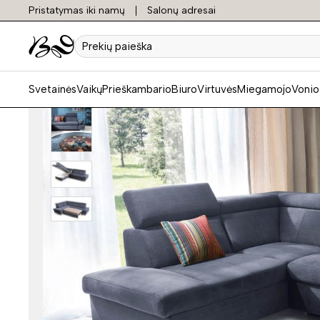
Pristatymas iki namų
Salonų adresai
Prekių
paieška
Svetainės
Vaikų
Prieškambario
Biuro
Virtuvės
Miegamojo
Vonio