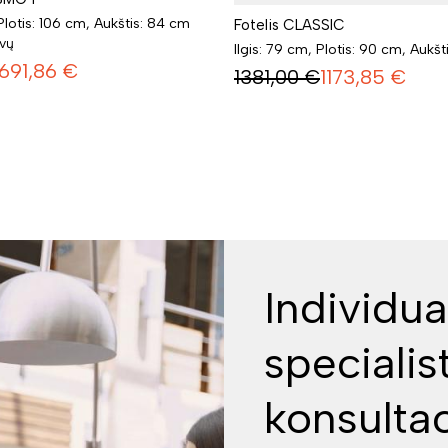
 Plotis: 106 cm, Aukštis: 84 cm
Fotelis CLASSIC
lvų
Ilgis: 79 cm, Plotis: 90 cm, Aukšt
691,86
€
1381,00
€
1173,85
€
Individua
specialis
konsultac