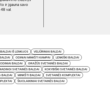
ato ir įgauna savo
48 val.
 BALDAI IŠ LENKIJOS
VELIŪRINIAI BALDAI
 BALDAI
ODINIAI MINKŠTI KAMPAI
LENKIŠKI BALDAI
ODINIAI BALDAI
GRAŽŪS SVETAINĖS BALDAI
MADINGI SVETAINĖS BALDAI
KOKYBIŠKI SVETAINĖS BALDAI
S BALDAI
MINKŠTI BALDAI
SVETAINĖS KOMPLEKTAI
MPLEKTAI
ŠIUOLAIKINIAI SVETAINĖS BALDAI