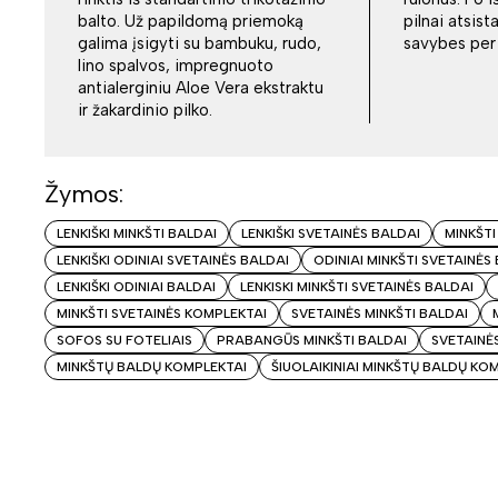
balto. Už papildomą priemoką
pilnai atsist
galima įsigyti su bambuku, rudo,
savybes per 
lino spalvos, impregnuoto
antialerginiu Aloe Vera ekstraktu
ir žakardinio pilko.
Žymos:
LENKIŠKI MINKŠTI BALDAI
LENKIŠKI SVETAINĖS BALDAI
MINKŠTI
LENKIŠKI ODINIAI SVETAINĖS BALDAI
ODINIAI MINKŠTI SVETAINĖS
LENKIŠKI ODINIAI BALDAI
LENKISKI MINKŠTI SVETAINĖS BALDAI
MINKŠTI SVETAINĖS KOMPLEKTAI
SVETAINĖS MINKŠTI BALDAI
SOFOS SU FOTELIAIS
PRABANGŪS MINKŠTI BALDAI
SVETAINĖ
MINKŠTŲ BALDŲ KOMPLEKTAI
ŠIUOLAIKINIAI MINKŠTŲ BALDŲ KO