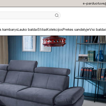
e-parduotuve@
N
s kambarys
Lauko baldai
Stiliai
Kolekcijos
Prekės sandėlyje
Visi baldai