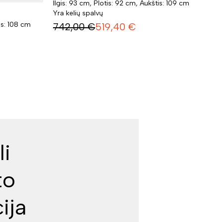
Ilgis: 93 cm, Plotis: 92 cm, Aukštis: 109 cm
Yra kelių spalvų
is: 108 cm
742,00
€
519,40
€
li
to
ija