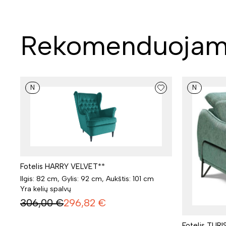
Rekomenduojam
N
N
Fotelis HARRY VELVET**
Ilgis: 82 cm, Gylis: 92 cm, Aukštis: 101 cm
Yra kelių spalvų
306,00
€
296,82
€
Fotelis TURI