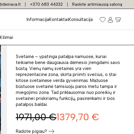
deinava.lt
+370 683 44332
Raskite artimiausią saloną
Kampas HAPPY
Informacija
Kontaktai
Konsultacija
OTM(4)SL-2,5QFP
Kilimai
Prekės kodas: 3937
Svetainė – ypatinga patalpa namuose, kuriai
teikiame bene daugiausia dėmesio įrengdami savo
būstą. Vienų namų svetainės yra vien
reprezentacinė zona, skirta priimti svečius, o štai
kitose svetainėse verda gyvenimas. Mažuose
būstuose svetainė tamsiuoju paros metu tampa ir
miegojimo zona. Tad priklausomai nuo poreikių ir
svetainei priskiriamų funkcijų, pasirenkami ir šios
patalpos baldai.
1971,00
€
1379,70
€
Radote pigiau?