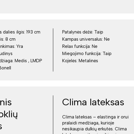
dalies ilgis:
193 cm
Patalynės dėžė:
Taip
is:
8 cm
Kampas universalus:
Ne
inkimas:
Yra
Relax funkcija:
Ne
udinys
Miegojimo funkcija:
Taip
džiaga:
Medis , LMDP
Kojelės:
Metalinės
Bonell
nis
Clima lateksas
oklių
Clima lateksas – elastinga ir orui
s
pralaidi medžiaga, kurioje
nesikaupia dulkių erkutės. Clima