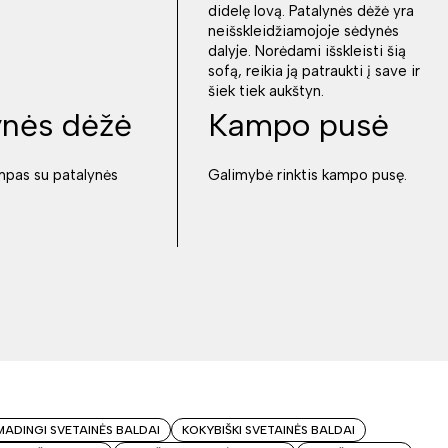
didelę lovą. Patalynės dėžė yra
neišskleidžiamojoje sėdynės
dalyje. Norėdami išskleisti šią
sofą, reikia ją patraukti į save ir
šiek tiek aukštyn.
ynės dėžė
Kampo pusė
mpas su patalynės
Galimybė rinktis kampo pusę.
MADINGI SVETAINĖS BALDAI
KOKYBIŠKI SVETAINĖS BALDAI