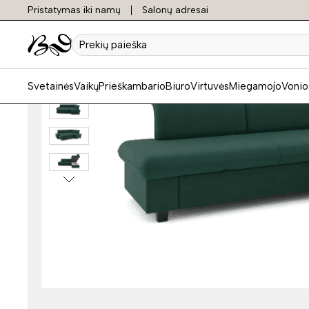
Pristatymas iki namų
Salonų adresai
Prekių
paieška
Svetainės
Vaikų
Prieškambario
Biuro
Virtuvės
Miegamojo
Vonio