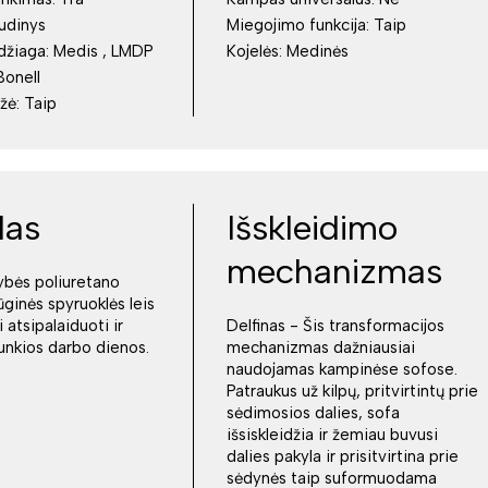
udinys
Miegojimo funkcija:
Taip
džiaga:
Medis , LMDP
Kojelės:
Medinės
Bonell
ėžė:
Taip
das
Išskleidimo
mechanizmas
ybės poliuretano
ūginės spyruoklės leis
 atsipalaiduoti ir
Delfinas - Šis transformacijos
sunkios darbo dienos.
mechanizmas dažniausiai
naudojamas kampinėse sofose.
Patraukus už kilpų, pritvirtintų prie
sėdimosios dalies, sofa
išsiskleidžia ir žemiau buvusi
dalies pakyla ir prisitvirtina prie
sėdynės taip suformuodama