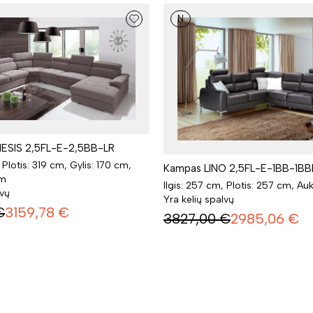
N
ESIS 2,5FL-E-2,5BB-LR
 Plotis: 319 cm, Gylis: 170 cm,
Kampas LINO 2,5FL-E-1BB-1B
cm
Ilgis: 257 cm, Plotis: 257 cm, Au
lvų
Yra kelių spalvų
€
3159,78
€
3827,00
€
2985,06
€