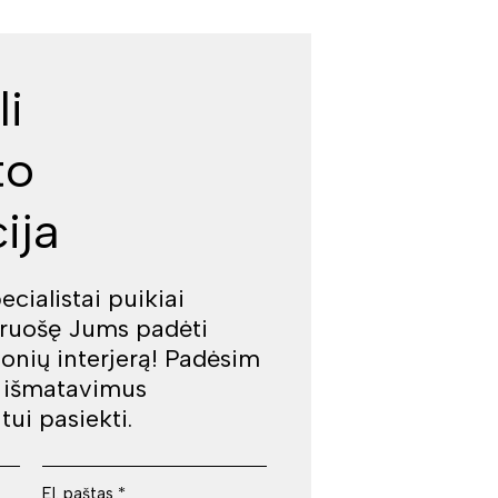
li
to
ija
cialistai puikiai
iruošę Jums padėti
jonių interjerą! Padėsim
š išmatavimus
tui pasiekti.