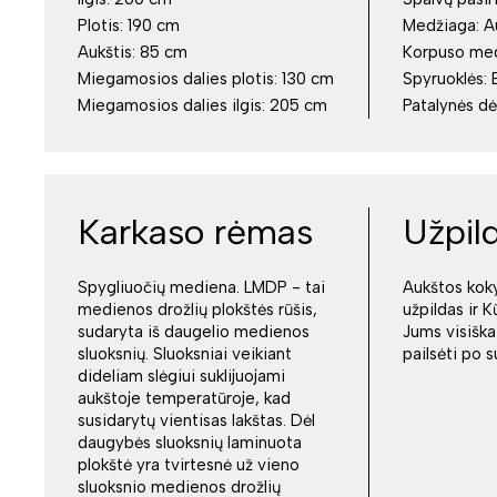
Plotis:
190 cm
Medžiaga:
A
Aukštis:
85 cm
Korpuso me
Miegamosios dalies plotis:
130 cm
Spyruoklės:
Miegamosios dalies ilgis:
205 cm
Patalynės d
Karkaso rėmas
Užpil
Spygliuočių mediena. LMDP - tai
Aukštos kok
medienos drožlių plokštės rūšis,
užpildas ir K
sudaryta iš daugelio medienos
Jums visiškai
sluoksnių. Sluoksniai veikiant
pailsėti po 
dideliam slėgiui suklijuojami
aukštoje temperatūroje, kad
susidarytų vientisas lakštas. Dėl
daugybės sluoksnių laminuota
plokštė yra tvirtesnė už vieno
sluoksnio medienos drožlių