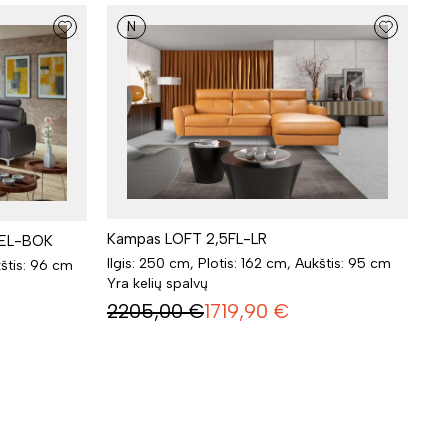
N
Kampas LOFT 2,5FL-LR
BEL-BOK
Ilgis: 250 cm, Plotis: 162 cm, Aukštis: 95 cm
kštis: 96 cm
Yra kelių spalvų
2205,00
€
1719,90
€