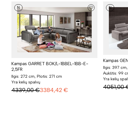
N
N
Kampas GEN
Kampas GARRET BOK/L-1BBEL-1BB-E-
Ilgis: 397 cm,
2,5FR
Aukštis: 99 
Ilgis: 272 cm, Plotis: 271 cm
Yra kelių spa
Yra kelių spalvų
4051,00
4339,00
€
3384,42
€