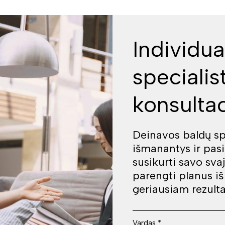
Individua
specialis
konsultac
Deinavos baldų spe
išmanantys ir pas
susikurti savo sva
parengti planus i
geriausiam rezulta