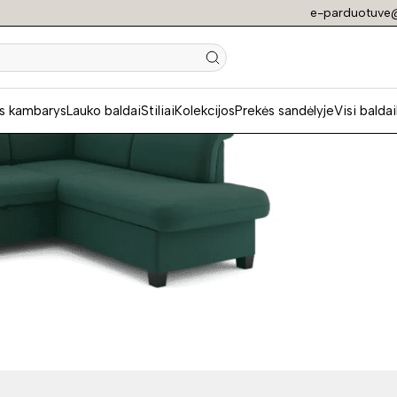
e-parduotuve@
N
s kambarys
Lauko baldai
Stiliai
Kolekcijos
Prekės sandėlyje
Visi baldai