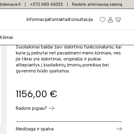
deinava.lt
+370 683 44332
Raskite artimiausią saloną
Kampas LEO
Informacija
Kontaktai
Konsultacija
Prekės kodas: 9650
Kilimai
Šiuolaikiniai baldai žavi išskirtiniu funkcionalumu, kai
kurie jų pelnytai net pavadinami meno kūriniais, nes
jie tikrai yra išskirtiniai, originalūs ir puikiai
atliepiantys į šiuolaikinių žmonių poreikius bei
gyvenimo būdo ypatumus.
1156,00
€
Radote pigiau?
Medžiaga ir spalva