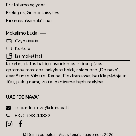
Pristatymo sąlygos
Prekių grąžinimo taisyklės
Pirkimas išsimokėtinai
Mokėjimo būdai
Grynaisiais
Kortele
Išsimokėtinai
Kokybė, platus baldų pasirinkimas ir draugiškas
aptarnavimas: apsilankykite baldų salonuose „Deinava",
esančiuose Vilniuje, Kaune, Elektrėnuose, bei Klaipėdoje ir
Jūsų jaukių namų vizijai padėsime tapti realybe.
UAB "DEINAVA"
e-parduotuve@deinava.lt
+370 683 44332
© Deinavos baldai. Visos teisės saugomos, 2026