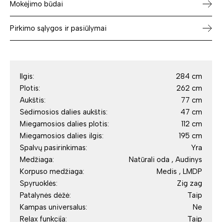
Mokėjimo būdai
Pirkimo sąlygos ir pasiūlymai
Ilgis:
284 cm
Plotis:
262 cm
Aukštis:
77 cm
Sėdimosios dalies aukštis:
47 cm
Miegamosios dalies plotis:
112 cm
Miegamosios dalies ilgis:
195 cm
Spalvų pasirinkimas:
Yra
Medžiaga:
Natūrali oda , Audinys
Korpuso medžiaga:
Medis , LMDP
Spyruoklės:
Zig zag
Patalynės dėžė:
Taip
Kampas universalus:
Ne
Relax funkcija:
Taip