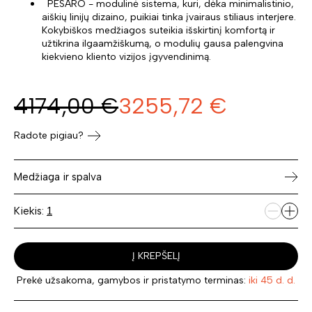
PESARO - modulinė sistema, kuri, dėka minimalistinio,
aiškių linijų dizaino, puikiai tinka įvairaus stiliaus interjere.
Kokybiškos medžiagos suteikia išskirtinį komfortą ir
užtikrina ilgaamžiškumą, o modulių gausa palengvina
kiekvieno kliento vizijos įgyvendinimą.
4174,00
€
3255,72
€
Radote pigiau?
Medžiaga ir spalva
Kiekis:
Į KREPŠELĮ
Prekė užsakoma, gamybos ir pristatymo terminas:
iki 45 d. d.