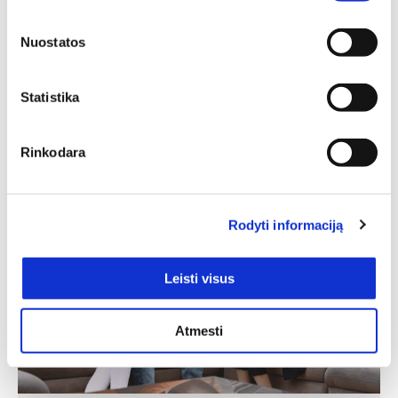
Aukštis: 86 cm
Ilgis: 268 cm, Plotis: 268 cm,
Yra kelių spalvų
Aukštis: 106 cm
Nuostatos
2699,00
€
1889,30
€
Yra kelių spalvų
4218,00
€
2952,60
€
Statistika
Rinkodara
Rodyti informaciją
Leisti visus
Atmesti