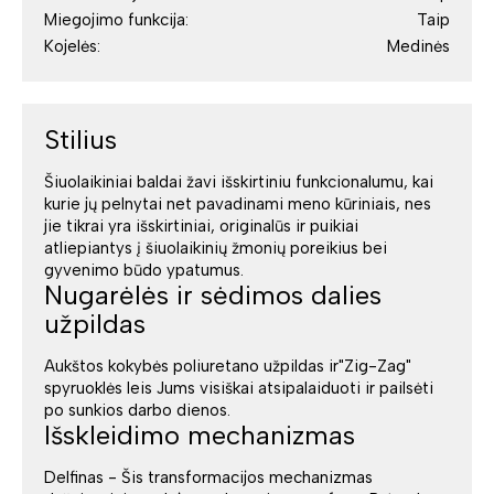
Miegojimo funkcija:
Taip
Kojelės:
Medinės
Stilius
Šiuolaikiniai baldai žavi išskirtiniu funkcionalumu, kai
kurie jų pelnytai net pavadinami meno kūriniais, nes
jie tikrai yra išskirtiniai, originalūs ir puikiai
atliepiantys į šiuolaikinių žmonių poreikius bei
gyvenimo būdo ypatumus.
Nugarėlės ir sėdimos dalies
užpildas
Aukštos kokybės poliuretano užpildas ir"Zig-Zag"
spyruoklės leis Jums visiškai atsipalaiduoti ir pailsėti
po sunkios darbo dienos.
Išskleidimo mechanizmas
Delfinas - Šis transformacijos mechanizmas