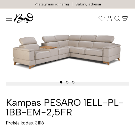
Pristatymas iki namų
Salonų adresai
N
Prekių
paieška
Kampas PESARO 1ELL-PL-
1BB-EM-2,5FR
Prekės kodas: 31116