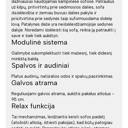
dažniausiai naudojamas kampinėse sofose. Patraukus
už kilpų, pritvirtintų prie sėdimosios dalies, sofa
išsiskleidžia ir žemiau buvusi dalies pakyla ir
prisitvirtina prie sėdynės taip suformuodama didelę
lovą. Patalynės dėžė yra neišskleidžiamojoje sėdynės
dalyje. Norėdami išskleisti šią sofą, reikia ją patraukti į
save ir šiek tiek aukštyn.
Modulinė sistema
Galimybė sukomplektuoti tiek mažesnį, tiek didesnį
minkštą baldą.
Spalvos ir audiniai
Platus audinių, natūralios odos ir spalvų pasirinkimas.
Galvos atrama
Reguliuojami galvos atrama, aukštis pakėlus atlošus -
95 cm.
Relax funkcija
Tai mechanizmas, leidžiantis keisti sofos padėtį
(atsilošti atlošą, ištiesti pakojas), kad būtų patogiau