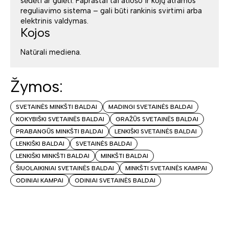
sėdėti ar gulėti. Paprastai tai atlošo ir kojų atramos
reguliavimo sistema – gali būti rankinis svirtimi arba
elektrinis valdymas.
Kojos
Natūrali mediena.
Žymos:
SVETAINĖS MINKŠTI BALDAI
MADINGI SVETAINĖS BALDAI
KOKYBIŠKI SVETAINĖS BALDAI
GRAŽŪS SVETAINĖS BALDAI
PRABANGŪS MINKŠTI BALDAI
LENKIŠKI SVETAINĖS BALDAI
LENKIŠKI BALDAI
SVETAINĖS BALDAI
LENKIŠKI MINKŠTI BALDAI
MINKŠTI BALDAI
ŠIUOLAIKINIAI SVETAINĖS BALDAI
MINKŠTI SVETAINĖS KAMPAI
ODINIAI KAMPAI
ODINIAI SVETAINĖS BALDAI