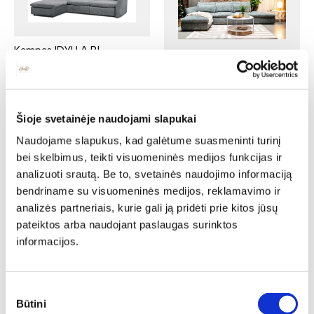
Kampas IDYLLA BL-
1D80(1)SBB-2(160)QFBBW-
Kampas IDYLLA BL-
BP
1D80(1)SBB-2(160)QFBBW-
DOST(80)S
Ilgis: 295 cm, Plotis: 181 cm,
Aukštis: 105 cm
Ilgis: 355 cm, Plotis: 181 cm,
Šioje svetainėje naudojami slapukai
Yra kelių spalvų
Aukštis: 105 cm
2363,00
€
1654,10
€
Naudojame slapukus, kad galėtume suasmeninti turinį
Yra kelių spalvų
bei skelbimus, teikti visuomeninės medijos funkcijas ir
2550,00
€
1785,00
€
analizuoti srautą. Be to, svetainės naudojimo informaciją
N
N
bendriname su visuomeninės medijos, reklamavimo ir
analizės partneriais, kurie gali ją pridėti prie kitos jūsų
pateiktos arba naudojant paslaugas surinktos
informacijos.
Kampas KARATO 3QFLW-
Kampas VOLTA BL-
Sutikimo
EN(2)-1(80)BB-1(80)P
1(70)BB-1(70)BB-
Būtini
pasirinkimas
Ilgis: 278 cm, Plotis: 278 cm,
EN(2)-2(140)FBB-BP