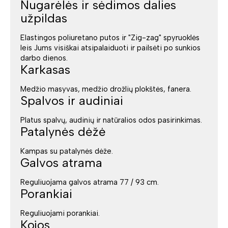
Nugarėlės ir sėdimos dalies
užpildas
Elastingos poliuretano putos ir "Zig-zag" spyruoklės
leis Jums visiškai atsipalaiduoti ir pailsėti po sunkios
darbo dienos.
Karkasas
Medžio masyvas, medžio drožlių plokštės, fanera.
Spalvos ir audiniai
Platus spalvų, audinių ir natūralios odos pasirinkimas.
Patalynės dėžė
Kampas su patalynės dėže.
Galvos atrama
Reguliuojama galvos atrama 77 / 93 cm.
Porankiai
Reguliuojami porankiai.
Kojos