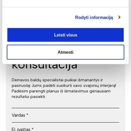
Rodyti informaciją
Individuali
Leisti visus
specialisto
Atmesti
konsultacija
Deinavos baldų specialistai puikiai išmanantys ir
pasiruošę Jums padėti susikurti savo svajonių interjerą!
Padėsim parengti planus iš išmatavimus geriausiam
rezultatui pasiekti.