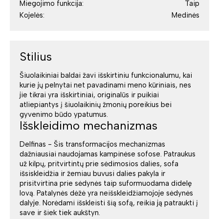
Miegojimo funkcija:
Taip
Kojelės:
Medinės
Stilius
Šiuolaikiniai baldai žavi išskirtiniu funkcionalumu, kai
kurie jų pelnytai net pavadinami meno kūriniais, nes
jie tikrai yra išskirtiniai, originalūs ir puikiai
atliepiantys į šiuolaikinių žmonių poreikius bei
gyvenimo būdo ypatumus.
Išskleidimo mechanizmas
Delfinas - Šis transformacijos mechanizmas
dažniausiai naudojamas kampinėse sofose. Patraukus
už kilpų, pritvirtintų prie sėdimosios dalies, sofa
išsiskleidžia ir žemiau buvusi dalies pakyla ir
prisitvirtina prie sėdynės taip suformuodama didelę
lovą. Patalynės dėžė yra neišskleidžiamojoje sėdynės
dalyje. Norėdami išskleisti šią sofą, reikia ją patraukti į
save ir šiek tiek aukštyn.