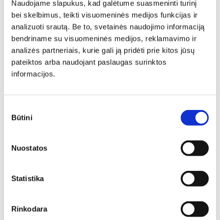
Naudojame slapukus, kad galėtume suasmeninti turinį
bei skelbimus, teikti visuomeninės medijos funkcijas ir
analizuoti srautą. Be to, svetainės naudojimo informaciją
Žurnalinis staliukas RIO RI-B
bendriname su visuomeninės medijos, reklamavimo ir
Ilgis: 60 cm, Plotis: 60 cm,
analizės partneriais, kurie gali ją pridėti prie kitos jūsų
Aukštis: 40 cm
pateiktos arba naudojant paslaugas surinktos
182,00
€
154,70
€
informacijos.
Sutikimo
Būtini
pasirinkimas
Nuostatos
Statistika
Rinkodara