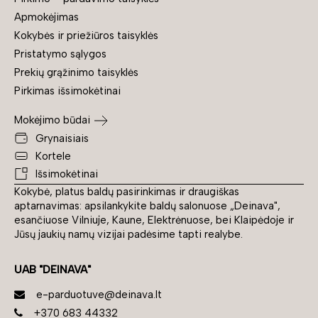
Apmokėjimas
Kokybės ir priežiūros taisyklės
Pristatymo sąlygos
Prekių grąžinimo taisyklės
Pirkimas išsimokėtinai
Mokėjimo būdai
Grynaisiais
Kortele
Išsimokėtinai
Kokybė, platus baldų pasirinkimas ir draugiškas
aptarnavimas: apsilankykite baldų salonuose „Deinava",
esančiuose Vilniuje, Kaune, Elektrėnuose, bei Klaipėdoje ir
Jūsų jaukių namų vizijai padėsime tapti realybe.
UAB "DEINAVA"
e-parduotuve@deinava.lt
+370 683 44332