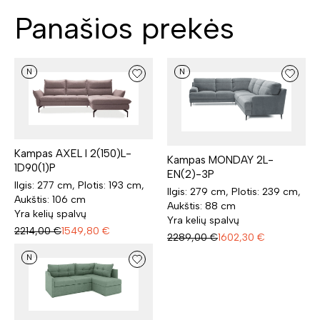
Panašios prekės
N
N
Kampas AXEL I 2(150)L-
Kampas MONDAY 2L-
1D90(1)P
EN(2)-3P
Ilgis: 277 cm, Plotis: 193 cm,
Ilgis: 279 cm, Plotis: 239 cm,
Aukštis: 106 cm
Aukštis: 88 cm
Yra kelių spalvų
Yra kelių spalvų
2214,00
€
1549,80
€
2289,00
€
1602,30
€
N