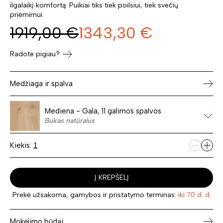
ilgalaikį komfortą. Puikiai tiks tiek poilsiui, tiek svečių
priėmimui.
1919,00
€
1343,30
€
Radote pigiau?
Medžiaga ir spalva
Mediena - Gala, 11 galimos spalvos
Bukas natūralus
Kiekis:
Į KREPŠELĮ
Prekė užsakoma, gamybos ir pristatymo terminas:
iki 70 d. d.
Mokėjimo būdai