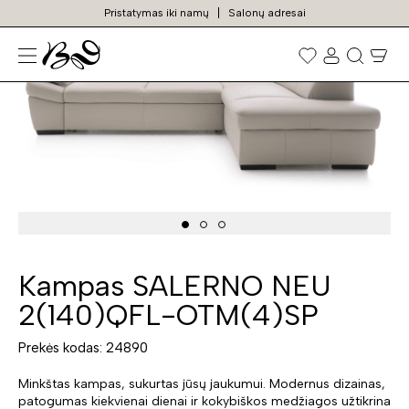
Pristatymas iki namų
Salonų adresai
N
Prekių
paieška
Kampas SALERNO NEU
2(140)QFL-OTM(4)SP
Prekės kodas: 24890
Minkštas kampas, sukurtas jūsų jaukumui. Modernus dizainas,
patogumas kiekvienai dienai ir kokybiškos medžiagos užtikrina