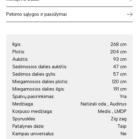
Pirkimo sąlygos ir pasiūlymai
Ilgis:
268 cm
Plotis:
204 cm
Aukštis:
93 cm
Sėdimosios dalies aukštis:
47 cm
Sėdimos dalies gylis:
57 cm
Miegamosios dalies plotis:
120 cm
Miegamosios dalies ilgis:
191 cm
Spalvų pasirinkimas:
Yra
Medžiaga:
Natūrali oda , Audinys
Korpuso medžiaga:
Medis , LMDP
Spyruoklės:
Zig zag
Patalynės dėžė:
Taip
Kampas universalus:
Ne