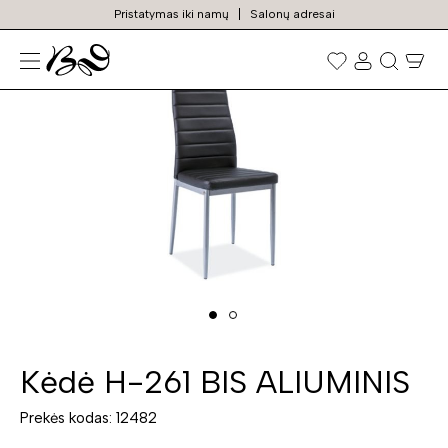
Pristatymas iki namų
Salonų adresai
N
TURIME SANDĖLYJE
Prekių
paieška
Kėdė H-261 BIS ALIUMINIS
Prekės kodas: 12482