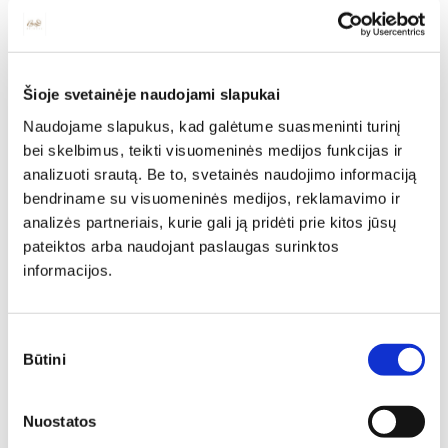
ZO-S4
1097,00
€
767,90
€
Ilgis: 150 cm, Plotis: 90 cm,
Aukštis: 76 cm
896,00
€
761,60
€
Šioje svetainėje naudojami slapukai
N
N
Naudojame slapukus, kad galėtume suasmeninti turinį
bei skelbimus, teikti visuomeninės medijos funkcijas ir
analizuoti srautą. Be to, svetainės naudojimo informaciją
bendriname su visuomeninės medijos, reklamavimo ir
analizės partneriais, kurie gali ją pridėti prie kitos jūsų
Išskleidžiamas stalas KAMA
pateiktos arba naudojant paslaugas surinktos
40
informacijos.
Ilgis: 136 cm, Plotis: 90 cm,
Išskleidžiamas stalas
Aukštis: 76 cm
FLINSTONE-S4
449,00
€
336,75
€
Ilgis: 180 cm, Plotis: 95 cm,
Sutikimo
Aukštis: 78 cm
Būtini
pasirinkimas
1604,00
€
1363,40
€
Nuostatos