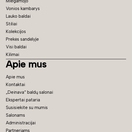
Miegamojo
Vonios kambarys
Lauko baldai
Stiliai
Kolekcijos
Prekės sandėlyje
Visi baldai
Kilimai
Apie mus
Apie mus
Kontaktai
„Deinava“ baldų salonai
Ekspertai pataria
Susisiekite su mumis
Salonams
Administracijai
Partneriams