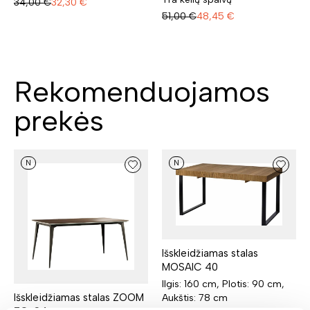
34,00
€
32,30
€
51,00
€
48,45
€
Rekomenduojamos
prekės
N
N
Išskleidžiamas stalas
MOSAIC 40
Ilgis: 160 cm, Plotis: 90 cm,
Išskleidžiamas stalas ZOOM
Aukštis: 78 cm