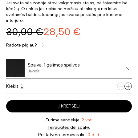
Jei svetainės zonoje stovi valgomasis stalas, neišsiversite be
kėdžių. O rinktis jas reikia ne mažiau atsakingai nei kitus
svetainės baldus, kadangi jos svariai prisidės prie kuriamo
interjero.
30,00
€
28,50
€
Radote pigiau?
Spalva, 1 galimos spalvos
Juoda
Kiekis:
Į KREPŠELĮ
Turime sandėlyje:
2 vnt.
Teiraukitės dėl spalvų
Pristatymo terminas iki:
10 d. d.