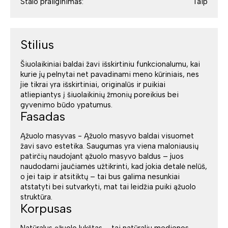
Stalo prailginimas:
Taip
Stilius
Šiuolaikiniai baldai žavi išskirtiniu funkcionalumu, kai
kurie jų pelnytai net pavadinami meno kūriniais, nes
jie tikrai yra išskirtiniai, originalūs ir puikiai
atliepiantys į šiuolaikinių žmonių poreikius bei
gyvenimo būdo ypatumus.
Fasadas
Ąžuolo masyvas - Ąžuolo masyvo baldai visuomet
žavi savo estetika. Saugumas yra viena maloniausių
patirčių naudojant ąžuolo masyvo baldus – juos
naudodami jaučiamės užtikrinti, kad jokia detalė nelūš,
o jei taip ir atsitiktų – tai bus galima nesunkiai
atstatyti bei sutvarkyti, mat tai leidžia puiki ąžuolo
struktūra.
Korpusas