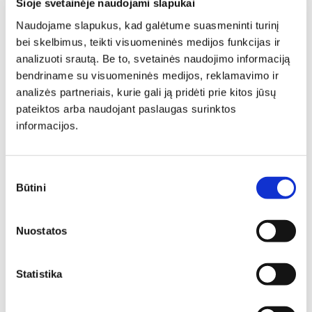
Šioje svetainėje naudojami slapukai
Naudojame slapukus, kad galėtume suasmeninti turinį
bei skelbimus, teikti visuomeninės medijos funkcijas ir
analizuoti srautą. Be to, svetainės naudojimo informaciją
bendriname su visuomeninės medijos, reklamavimo ir
Išskleidžiamas stalas LUCAS
analizės partneriais, kurie gali ją pridėti prie kitos jūsų
40
pateiktos arba naudojant paslaugas surinktos
Ilgis: 140 cm, Plotis: 90 cm,
Aukštis: 76 cm
informacijos.
261,00
€
195,75
€
Sutikimo
Būtini
pasirinkimas
Nuostatos
Statistika