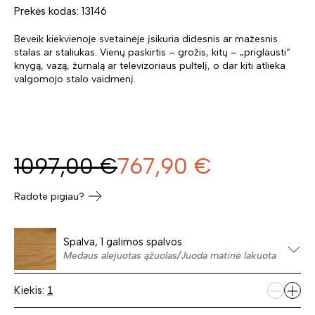
Prekės kodas: 13146
Beveik kiekvienoje svetainėje įsikuria didesnis ar mažesnis
stalas ar staliukas. Vienų paskirtis – grožis, kitų – „priglausti“
knygą, vazą, žurnalą ar televizoriaus pultelį, o dar kiti atlieka
valgomojo stalo vaidmenį.
1097,00
€
767,90
€
Radote pigiau?
Spalva, 1 galimos spalvos
Medaus alejuotas ąžuolas/Juoda matinė lakuota
Kiekis: