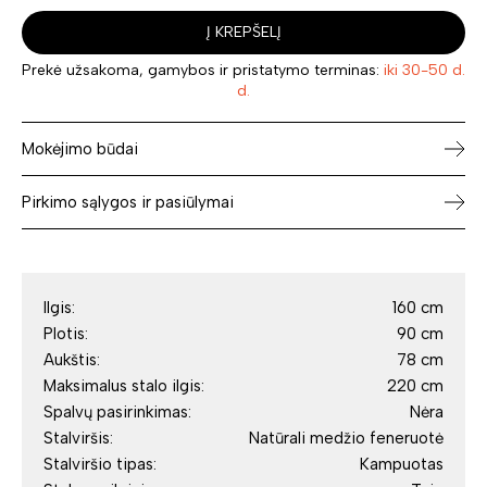
Į KREPŠELĮ
Prekė užsakoma, gamybos ir pristatymo terminas:
iki 30-50 d.
d.
Mokėjimo būdai
Pirkimo sąlygos ir pasiūlymai
Ilgis:
160 cm
Plotis:
90 cm
Aukštis:
78 cm
Maksimalus stalo ilgis:
220 cm
Spalvų pasirinkimas:
Nėra
Stalviršis:
Natūrali medžio feneruotė
Stalviršio tipas:
Kampuotas