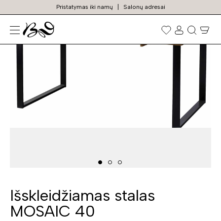
Pristatymas iki namų
Salonų adresai
N
Prekių
paieška
Išskleidžiamas stalas
MOSAIC 40