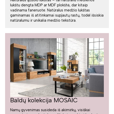
Natūralus ąžuolo lukštas – tai natūraliu medienos
lukštu dengta MDP ar MDF plokštė, dar kitaip
vadinama faneruote. Natūralus medžio lukštas
gaminamas iš atitinkamai supjautų rastų, todėl išsiskia
natūralumu ir unikalia medžio tekstūra.
Baldų kolekcija MOSAIC
Namų gyvenimas susideda iš akimirkų, visiškai