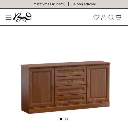
Pristatymas iki namų
Salonų adresai
N
Prekių
paieška