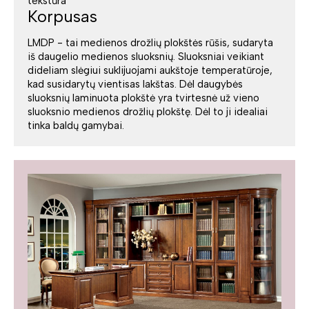
tekstūra
Korpusas
LMDP - tai medienos drožlių plokštės rūšis, sudaryta
iš daugelio medienos sluoksnių. Sluoksniai veikiant
dideliam slėgiui suklijuojami aukštoje temperatūroje,
kad susidarytų vientisas lakštas. Dėl daugybės
sluoksnių laminuota plokštė yra tvirtesnė už vieno
sluoksnio medienos drožlių plokštę. Dėl to ji idealiai
tinka baldų gamybai.