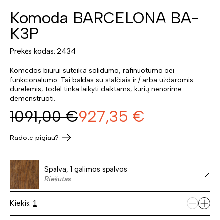
Komoda BARCELONA BA-
K3P
Prekės kodas: 2434
Komodos biurui suteikia solidumo, rafinuotumo bei
funkcionalumo. Tai baldas su stalčiais ir / arba uždaromis
durelėmis, todėl tinka laikyti daiktams, kurių nenorime
demonstruoti.
1091,00
€
927,35
€
Radote pigiau?
Spalva, 1 galimos spalvos
Riešutas
Kiekis: