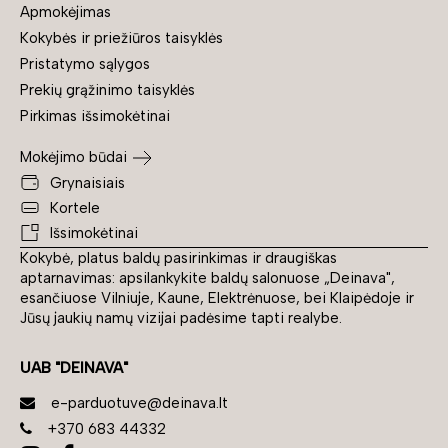
Apmokėjimas
Kokybės ir priežiūros taisyklės
Pristatymo sąlygos
Prekių grąžinimo taisyklės
Pirkimas išsimokėtinai
Mokėjimo būdai
Grynaisiais
Kortele
Išsimokėtinai
Kokybė, platus baldų pasirinkimas ir draugiškas
aptarnavimas: apsilankykite baldų salonuose „Deinava",
esančiuose Vilniuje, Kaune, Elektrėnuose, bei Klaipėdoje ir
Jūsų jaukių namų vizijai padėsime tapti realybe.
UAB "DEINAVA"
e-parduotuve@deinava.lt
+370 683 44332