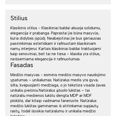
Stilius
Klasikinis stilius - Klasikiniai baldai alsuoja solidumu,
elegancija ir prabanga. Paprastai jie būna masyvūs,
kuria didybės įspūdį. Neabejotinai jie bus geriausias
pasirinkimas estetiškam ir rafinuotam klasikiniam
namų interjerui. Kartais klasikiniai baldai traktuojami
kaip senoviniai, bet tai ne tiesa – klasika yra stilius,
neišsemiama elegancija ir rafinuotumas.
Fasadas
Medžio masyvas - esminis medžio masyvo naudojimo
ypatumas – unikalumas. Natūralus medis yra gyva,
šilta, kvėpuojanti medžiaga, o jo tekstūra visada žavės
unikaliu piešiniu.Natūralus ąžuolo lukštas – tai
natūraliu medienos lukštu dengta MDP ar MDF
plokštė, dar kitaip vadinama faneruote. Natūralus
medžio lukštas gaminamas iš atitinkamai supjautų
rastų, todėl išsiskia natūralumu ir unikalia medžio