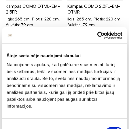
Kampas COMO OTML-EM-
Kampas COMO 2,5FL-EM-
2,5FR
OTMR
Ilgis: 265 cm, Plotis: 220 cm,
Ilgis: 265 cm, Plotis: 220 cm,
Aukštis: 79 cm
Aukštis: 79 cm
Yra kelių spalvų
Yra kelių spalvų
2884,00
€
2249,52
€
2884,00
€
2249,52
€
Šioje svetainėje naudojami slapukai
Naudojame slapukus, kad galėtume suasmeninti turinį
bei skelbimus, teikti visuomeninės medijos funkcijas ir
analizuoti srautą. Be to, svetainės naudojimo informaciją
bendriname su visuomeninės medijos, reklamavimo ir
analizės partneriais, kurie gali ją pridėti prie kitos jūsų
pateiktos arba naudojant paslaugas surinktos
informacijos.
Sutikimo