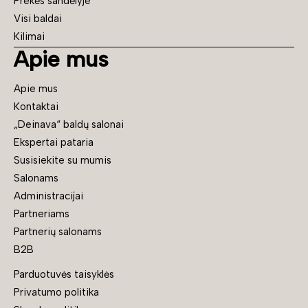
Prekės sandėlyje
Visi baldai
Kilimai
Apie mus
Apie mus
Kontaktai
„Deinava“ baldų salonai
Ekspertai pataria
Susisiekite su mumis
Salonams
Administracijai
Partneriams
Partnerių salonams
B2B
Parduotuvės taisyklės
Privatumo politika