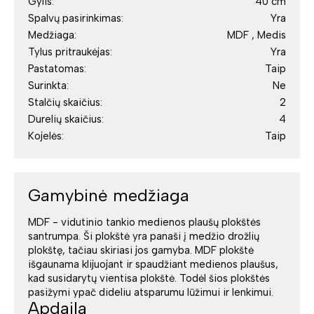
Gylis:
40 cm
Spalvų pasirinkimas:
Yra
Medžiaga:
MDF , Medis
Tylus pritraukėjas:
Yra
Pastatomas:
Taip
Surinkta:
Ne
Stalčių skaičius:
2
Durelių skaičius:
4
Kojelės:
Taip
Gamybinė medžiaga
MDF - vidutinio tankio medienos plaušų plokštės
santrumpa. Ši plokštė yra panaši į medžio drožlių
plokštę, tačiau skiriasi jos gamyba. MDF plokštė
išgaunama klijuojant ir spaudžiant medienos plaušus,
kad susidarytų vientisa plokštė. Todėl šios plokštės
pasižymi ypač dideliu atsparumu lūžimui ir lenkimui.
Apdaila