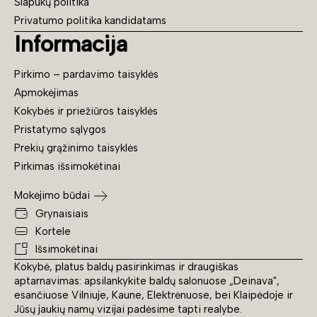
Slapukų politika
Privatumo politika kandidatams
Informacija
Pirkimo – pardavimo taisyklės
Apmokėjimas
Kokybės ir priežiūros taisyklės
Pristatymo sąlygos
Prekių grąžinimo taisyklės
Pirkimas išsimokėtinai
Mokėjimo būdai
Grynaisiais
Kortele
Išsimokėtinai
Kokybė, platus baldų pasirinkimas ir draugiškas
aptarnavimas: apsilankykite baldų salonuose „Deinava",
esančiuose Vilniuje, Kaune, Elektrėnuose, bei Klaipėdoje ir
Jūsų jaukių namų vizijai padėsime tapti realybe.