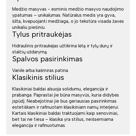
Medžio masyvas - esminis medžio masyvo naudojimo
ypatumas – unikalumas. Natūralus medis yra gyva,
šilta, kvėpuojanti medžiaga, o jo tekstūra visada žavės
unikaliu piešiniu.
Tylus pritraukėjas
Hidraulinis pritraukėjas užtikrina lėtą ir tylų durų ir
stalčių uždarymą.
Spalvos pasirinkimas
Vanilė arba kašmiras patina.
Klasikinis stilius
Klasikiniai baldai alsuoja solidumu, elegancija ir
prabanga. Paprastai jie būna masyvūs, kuria didybės
įspūdį. Neabejotinai jie bus geriausias pasirinkimas
estetiškam ir rafinuotam klasikiniam namų interjerui.
Kartais klasikiniai baldai traktuojami kaip senoviniai,
bet tai ne tiesa – klasika yra stilius, neišsemiama
elegancija ir rafinuotumas.