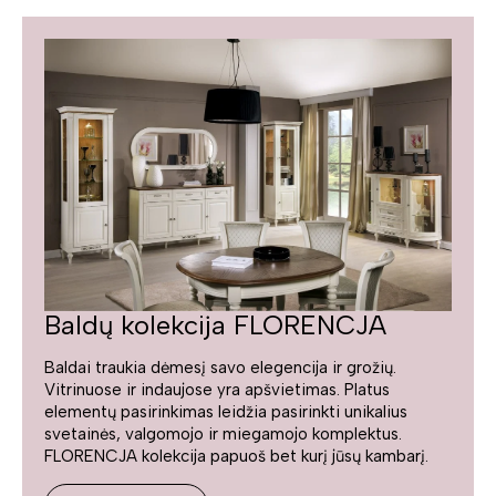
Baldų kolekcija FLORENCJA
Baldai traukia dėmesį savo elegencija ir grožių.
Vitrinuose ir indaujose yra apšvietimas. Platus
elementų pasirinkimas leidžia pasirinkti unikalius
svetainės, valgomojo ir miegamojo komplektus.
FLORENCJA kolekcija papuoš bet kurį jūsų kambarį.