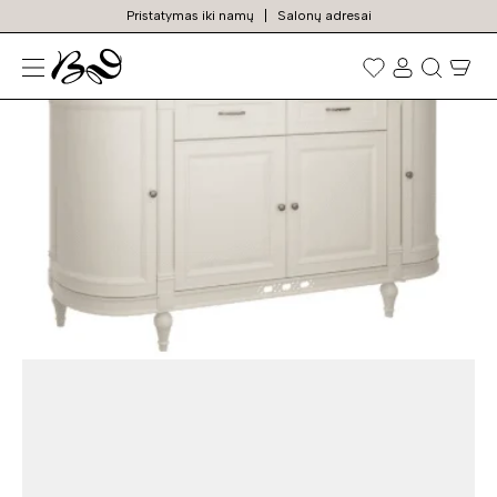
Pristatymas iki namų
Salonų adresai
N
Prekių
paieška