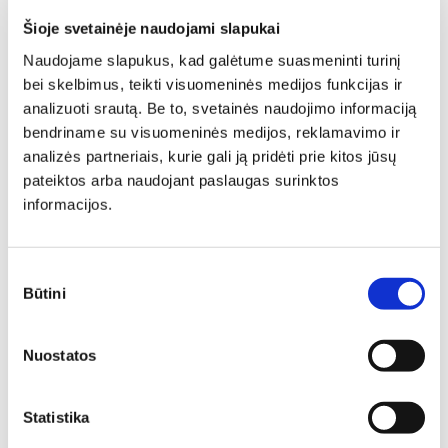
Rekomenduojamos
Šioje svetainėje naudojami slapukai
prekės
Naudojame slapukus, kad galėtume suasmeninti turinį
bei skelbimus, teikti visuomeninės medijos funkcijas ir
analizuoti srautą. Be to, svetainės naudojimo informaciją
N
N
bendriname su visuomeninės medijos, reklamavimo ir
analizės partneriais, kurie gali ją pridėti prie kitos jūsų
pateiktos arba naudojant paslaugas surinktos
informacijos.
Komoda ARTIS 08
Sutikimo
Komoda GLAMOUR 02
Ilgis: 165 cm, Gylis: 40 cm,
Būtini
pasirinkimas
Ilgis: 160 cm, Gylis: 41 cm,
Aukštis: 94 cm
Aukštis: 85 cm
361,00
€
306,85
€
481,00
€
408,85
€
Nuostatos
N
N
Statistika