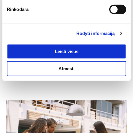
Rinkodara
Rodyti informaciją
Leisti visus
Komoda LUCAS 36
Komoda LUCAS 48
Ilgis: 155 cm, Gylis: 42 cm,
Ilgis: 180 cm, Gylis: 42 cm,
Aukštis: 88 cm
Aukštis: 88 cm
Atmesti
238,00
€
178,50
€
306,00
€
229,50
€