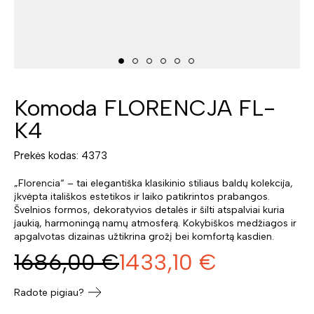
Komoda FLORENCJA FL-
K4
Prekės kodas: 4373
„Florencia“ – tai elegantiška klasikinio stiliaus baldų kolekcija,
įkvėpta itališkos estetikos ir laiko patikrintos prabangos.
Švelnios formos, dekoratyvios detalės ir šilti atspalviai kuria
jaukią, harmoningą namų atmosferą. Kokybiškos medžiagos ir
apgalvotas dizainas užtikrina grožį bei komfortą kasdien.
1686,00
€
1433,10
€
Radote pigiau?