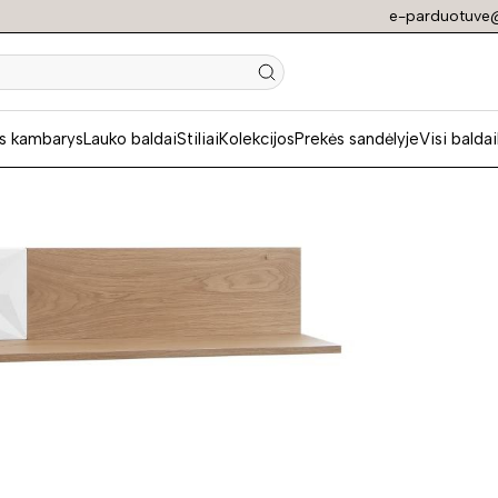
e-parduotuve@
N
s kambarys
Lauko baldai
Stiliai
Kolekcijos
Prekės sandėlyje
Visi baldai