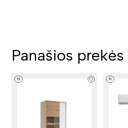
Panašios prekės
N
N