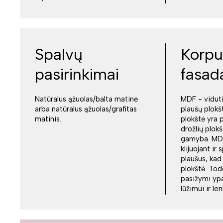
Spalvų
Korpu
pasirinkimai
fasad
Natūralus ąžuolas/balta matinė
MDF - vidut
arba natūralus ąžuolas/grafitas
plaušų plokš
matinis.
plokštė yra 
drožlių plokš
gamyba. MDF
klijuojant i
plaušus, kad
plokštė. Tod
pasižymi yp
lūžimui ir le