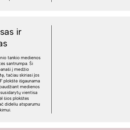
sas ir
as
inio tankio medienos
tės santrumpa. Ši
panaši į medžio
tę, tačiau skiriasi jos
 plokštė išgaunama
r spaudžiant medienos
 susidarytų vientisa
ėl šios plokštės
ač dideliu atsparumu
nkimui.