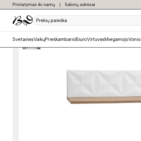
Pristatymas iki namų
Salonų adresai
Prekių
paieška
Svetainės
Vaikų
Prieškambario
Biuro
Virtuvės
Miegamojo
Vonio