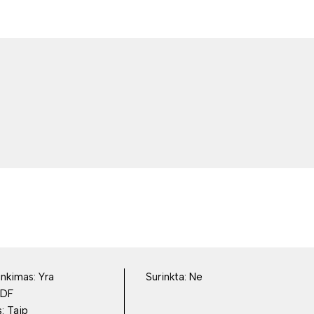
inkimas:
Yra
Surinkta:
Ne
DF
s:
Taip