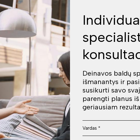
Individua
specialis
konsultac
Deinavos baldų spe
išmanantys ir pas
susikurti savo sva
parengti planus i
geriausiam rezulta