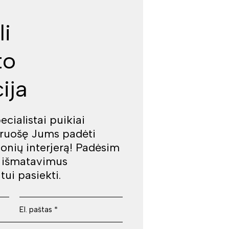
li
to
ija
cialistai puikiai
iruošę Jums padėti
jonių interjerą! Padėsim
š išmatavimus
tui pasiekti.