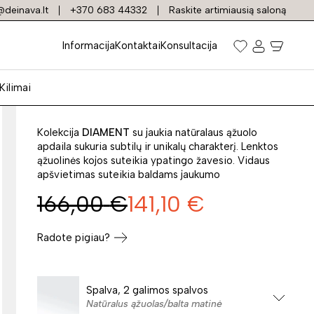
deinava.lt
+370 683 44332
Raskite artimiausią saloną
Lentyna DIAMENT DI-
Informacija
Kontaktai
Konsultacija
P2
Kilimai
Prekės kodas: 31110
Kolekcija
DIAMENT
su jaukia natūralaus ąžuolo
apdaila sukuria subtilų ir unikalų charakterį. Lenktos
ąžuolinės kojos suteikia ypatingo žavesio. Vidaus
apšvietimas suteikia baldams jaukumo
166,00
€
141,10
€
Radote pigiau?
Spalva, 2 galimos spalvos
Natūralus ąžuolas/balta matinė