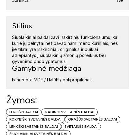
Surinkta:
Ne
Stilius
Šiuolaikiniai baldai žavi išskirtiniu funkcionalumu, kai
kurie jų pelnytai net pavadinami meno kūriniais, nes
jie tikrai yra išskirtiniai, originalūs ir puikiai
atliepiantys į šiuolaikinių žmonių poreikius bei
gyvenimo būdo ypatumus.
Gamybinė medžiaga
Faneruota MDF / LMDP / polipropilenas.
Žymos:
LENKIŠKI BALDAI
MADINGI SVETAINĖS BALDAI
KOKYBIŠKI SVETAINĖS BALDAI
GRAŽŪS SVETAINĖS BALDAI
LENKIŠKI SVETAINĖS BALDAI
SVETAINĖS BALDAI
ŠIUOLAIKINIAI SVETAINĖS BALDAI