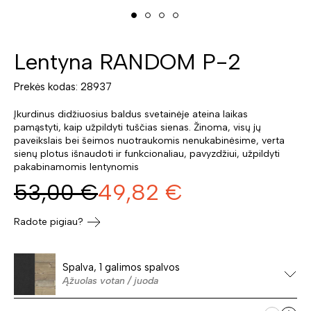
Lentyna RANDOM P-2
Prekės kodas: 28937
Įkurdinus didžiuosius baldus svetainėje ateina laikas
pamąstyti, kaip užpildyti tuščias sienas. Žinoma, visų jų
paveikslais bei šeimos nuotraukomis nenukabinėsime, verta
sienų plotus išnaudoti ir funkcionaliau, pavyzdžiui, užpildyti
pakabinamomis lentynomis
53,00
€
49,82
€
Radote pigiau?
Spalva, 1 galimos spalvos
Ąžuolas votan / juoda