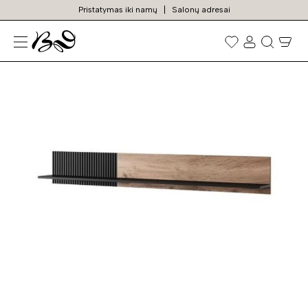
Pristatymas iki namų
Salonų adresai
N
Prekių
paieška