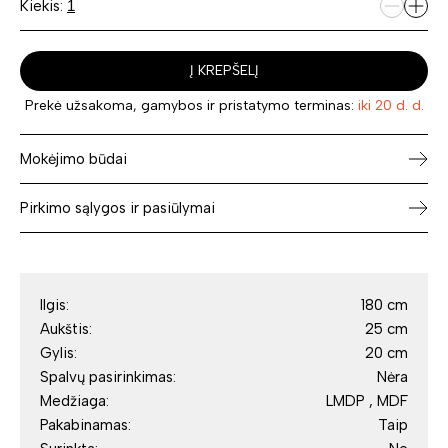
Kiekis:
Į KREPŠELĮ
Prekė užsakoma, gamybos ir pristatymo terminas:
iki 20 d. d.
Mokėjimo būdai
Pirkimo sąlygos ir pasiūlymai
Ilgis:
180 cm
Aukštis:
25 cm
Gylis:
20 cm
Spalvų pasirinkimas:
Nėra
Medžiaga:
LMDP , MDF
Pakabinamas:
Taip