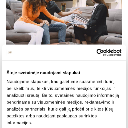
Individuali
Šioje svetainėje naudojami slapukai
specialisto
Naudojame slapukus, kad galėtume suasmeninti turinį
bei skelbimus, teikti visuomeninės medijos funkcijas ir
konsultacija
analizuoti srautą. Be to, svetainės naudojimo informaciją
bendriname su visuomeninės medijos, reklamavimo ir
analizės partneriais, kurie gali ją pridėti prie kitos jūsų
Deinavos baldų specialistai puikiai išmanantys ir
pasiruošę Jums padėti susikurti savo svajonių interjerą!
pateiktos arba naudojant paslaugas surinktos
Padėsim parengti planus iš išmatavimus geriausiam
informacijos.
rezultatui pasiekti.