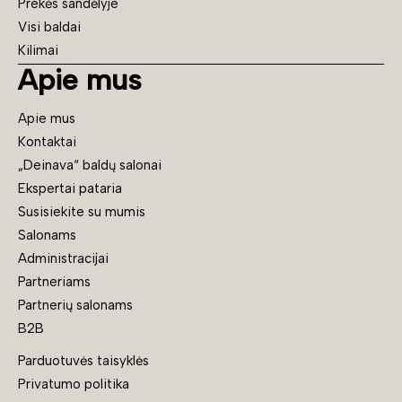
Prekės sandėlyje
Visi baldai
Kilimai
Apie mus
Apie mus
Kontaktai
„Deinava“ baldų salonai
Ekspertai pataria
Susisiekite su mumis
Salonams
Administracijai
Partneriams
Partnerių salonams
B2B
Parduotuvės taisyklės
Privatumo politika