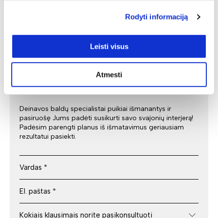
Rodyti informaciją
Individuali
Leisti visus
specialisto
konsultacija
Atmesti
Deinavos baldų specialistai puikiai išmanantys ir
pasiruošę Jums padėti susikurti savo svajonių interjerą!
Padėsim parengti planus iš išmatavimus geriausiam
rezultatui pasiekti.