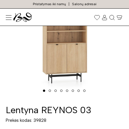
Pristatymas iki namų
Salonų adresai
TURIME SANDĖLYJE
Prekių
paieška
Lentyna REYNOS 03
Prekės kodas: 39828