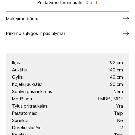
Pristatymo terminas iki:
10 d. d.
Mokėjimo būdai
Pirkimo sąlygos ir pasiūlymai
Ilgis:
92 cm
Aukštis:
140 cm
Gylis:
40 cm
Kojelių aukštis:
20 cm
Spalvų pasirinkimas:
Nėra
Medžiaga:
LMDP , MDF
Tylus pritraukėjas:
Yra
Pastatomas:
Taip
Surinkta:
Ne
Durelių skaičius:
2