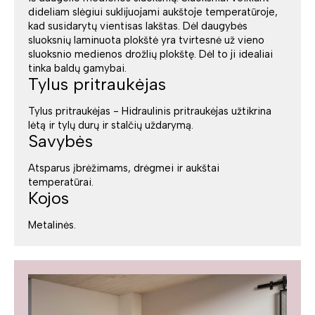
dideliam slėgiui suklijuojami aukštoje temperatūroje,
kad susidarytų vientisas lakštas. Dėl daugybės
sluoksnių laminuota plokštė yra tvirtesnė už vieno
sluoksnio medienos drožlių plokštę. Dėl to ji idealiai
tinka baldų gamybai.
Tylus pritraukėjas
Tylus pritraukėjas - Hidraulinis pritraukėjas užtikrina
lėtą ir tylų durų ir stalčių uždarymą.
Savybės
Atsparus įbrėžimams, drėgmei ir aukštai
temperatūrai.
Kojos
Metalinės.