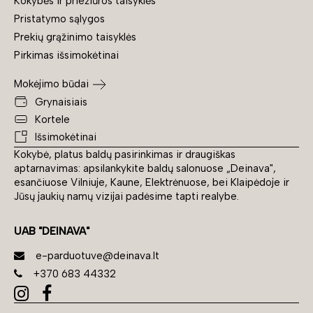
Kokybės ir priežiūros taisyklės
Pristatymo sąlygos
Prekių grąžinimo taisyklės
Pirkimas išsimokėtinai
Mokėjimo būdai
Grynaisiais
Kortele
Išsimokėtinai
Kokybė, platus baldų pasirinkimas ir draugiškas
aptarnavimas: apsilankykite baldų salonuose „Deinava",
esančiuose Vilniuje, Kaune, Elektrėnuose, bei Klaipėdoje ir
Jūsų jaukių namų vizijai padėsime tapti realybe.
UAB "DEINAVA"
e-parduotuve@deinava.lt
+370 683 44332