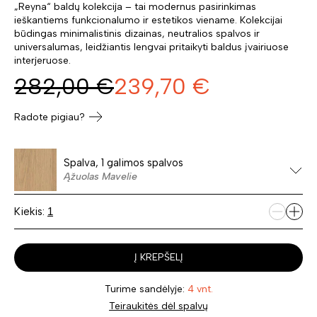
„Reyna“ baldų kolekcija – tai modernus pasirinkimas
ieškantiems funkcionalumo ir estetikos viename. Kolekcijai
būdingas minimalistinis dizainas, neutralios spalvos ir
universalumas, leidžiantis lengvai pritaikyti baldus įvairiuose
interjeruose.
282,00
€
239,70
€
Radote pigiau?
Spalva, 1 galimos spalvos
Ąžuolas Mavelie
Kiekis:
Į KREPŠELĮ
Turime sandėlyje:
4 vnt.
Teiraukitės dėl spalvų