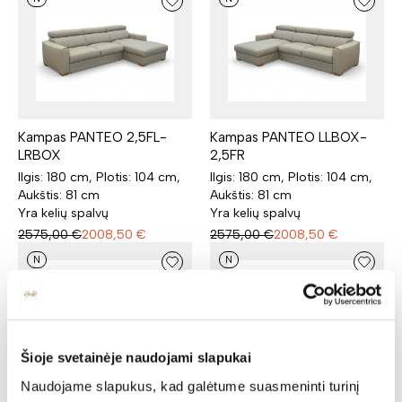
Kampas PANTEO 2,5FL-
Kampas PANTEO LLBOX-
LRBOX
2,5FR
Ilgis: 180 cm, Plotis: 104 cm,
Ilgis: 180 cm, Plotis: 104 cm,
Aukštis: 81 cm
Aukštis: 81 cm
Yra kelių spalvų
Yra kelių spalvų
2575,00
€
2008,50
€
2575,00
€
2008,50
€
N
N
Šioje svetainėje naudojami slapukai
Naudojame slapukus, kad galėtume suasmeninti turinį
Kampas COMO OTML-EM-
Kampas COMO 2,5FL-EM-