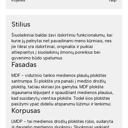
Kojelės:
Taip
Stilius
Šiuolaikiniai baldai žavi išskirtiniu funkcionalumu, kai
kurie jų pelnytai net pavadinami meno kūriniais, nes
jie tikrai yra išskirtiniai, originalūs ir puikiai
atliepiantys į šiuolaikinių žmonių poreikius bei
gyvenimo būdo ypatumus.
Fasadas
MDF - vidutinio tankio medienos plaušų plokštės
santrumpa. Ši plokštė yra panaši į medžio drožlių
plokštę, tačiau skiriasi jos gamyba. MDF plokštė
išgaunama klijuojant ir spaudžiant medienos plaušus,
kad susidarytų vientisa plokštė. Todėl šios plokštės
pasižymi ypač dideliu atsparumu lūžimui ir lenkimui.
Korpusas
LMDP - tai medienos drožlių plokštės rūšis, sudaryta
iš daugelio medienos sluoksnių. Sluoksniai veikiant