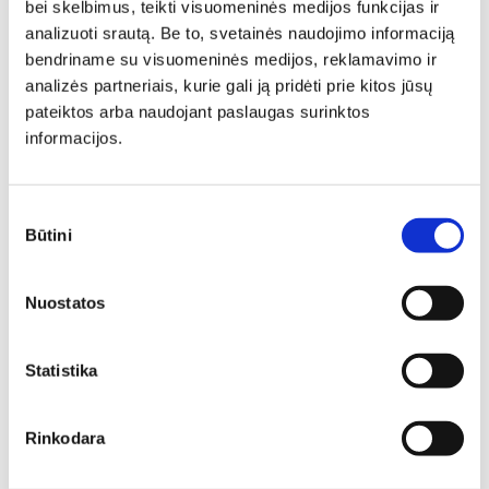
2,5FR
OTMR
bei skelbimus, teikti visuomeninės medijos funkcijas ir
Ilgis: 265 cm, Plotis: 220 cm,
Ilgis: 265 cm, Plotis: 220 cm,
analizuoti srautą. Be to, svetainės naudojimo informaciją
Aukštis: 79 cm
Aukštis: 79 cm
bendriname su visuomeninės medijos, reklamavimo ir
Yra kelių spalvų
Yra kelių spalvų
analizės partneriais, kurie gali ją pridėti prie kitos jūsų
2884,00
€
2249,52
€
2884,00
€
2249,52
€
pateiktos arba naudojant paslaugas surinktos
informacijos.
Sutikimo
Būtini
pasirinkimas
Nuostatos
Statistika
Rinkodara