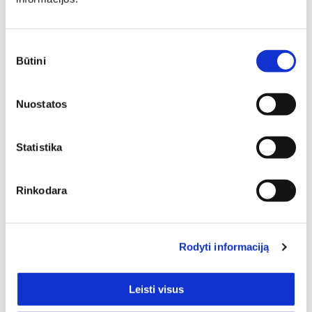
Yra kelių spalvų
221,00
€
214,37
€
N
N
Sutikimo
Būtini
pasirinkimas
Nuostatos
Lova LORD LSBK 140
Lova RUMBA LSBK160
Statistika
Ilgis: 220 cm, Plotis: 154 cm,
Ilgis: 224 cm, Plotis: 172 cm,
Aukštis: 98 cm
Aukštis: 102 cm
Yra kelių spalvų
Yra kelių spalvų
Rinkodara
749,00
€
770,00
€
Rodyti informaciją
Leisti visus