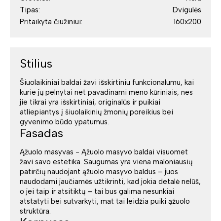
Tipas:
Dvigulės
Pritaikyta čiužiniui:
160x200
Stilius
Šiuolaikiniai baldai žavi išskirtiniu funkcionalumu, kai
kurie jų pelnytai net pavadinami meno kūriniais, nes
jie tikrai yra išskirtiniai, originalūs ir puikiai
atliepiantys į šiuolaikinių žmonių poreikius bei
gyvenimo būdo ypatumus.
Fasadas
Ąžuolo masyvas - Ąžuolo masyvo baldai visuomet
žavi savo estetika. Saugumas yra viena maloniausių
patirčių naudojant ąžuolo masyvo baldus – juos
naudodami jaučiamės užtikrinti, kad jokia detalė nelūš,
o jei taip ir atsitiktų – tai bus galima nesunkiai
atstatyti bei sutvarkyti, mat tai leidžia puiki ąžuolo
struktūra.