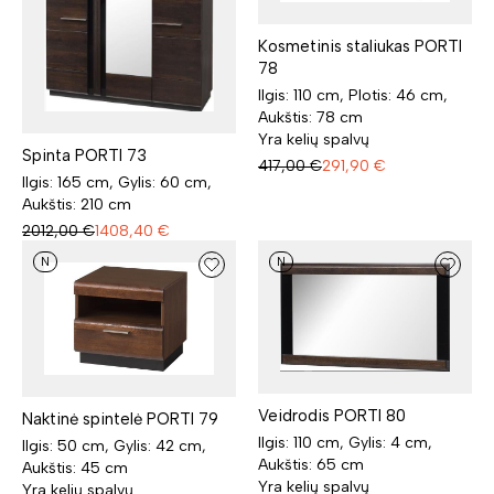
Kosmetinis staliukas PORTI
78
Ilgis: 110 cm, Plotis: 46 cm,
Aukštis: 78 cm
Yra kelių spalvų
Spinta PORTI 73
417,00
€
291,90
€
Ilgis: 165 cm, Gylis: 60 cm,
Aukštis: 210 cm
2012,00
€
1408,40
€
N
N
Veidrodis PORTI 80
Naktinė spintelė PORTI 79
Ilgis: 110 cm, Gylis: 4 cm,
Ilgis: 50 cm, Gylis: 42 cm,
Aukštis: 65 cm
Aukštis: 45 cm
Yra kelių spalvų
Yra kelių spalvų