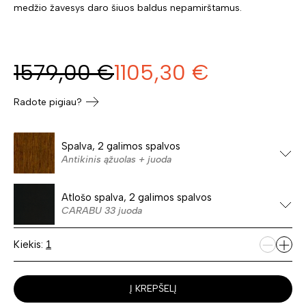
medžio žavesys daro šiuos baldus nepamirštamus.
1579,00
€
1105,30
€
Radote pigiau?
Spalva, 2 galimos spalvos
Antikinis ąžuolas + juoda
Atlošo spalva, 2 galimos spalvos
CARABU 33 juoda
Kiekis:
Į KREPŠELĮ