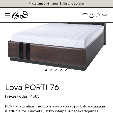
Pristatymas iki namų
Salonų adresai
N
Prekių
paieška
Lova PORTI 76
Prekės kodas: 14505
PORTI-natūralaus medžio masyvo kolekcijos baldai džiugina
iš arti ir iš toli. Grioveliai, stiklo intarpai ir nepakartojamas