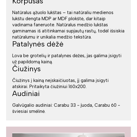
Korpusas
Natūralus ąžuolo lukštas – tai natūraliu medienos
lukštu dengta MDP ar MDF plokštė, dar kitaip
vadinama faneruote. Natūralus medžio lukštas
gaminamas iš atitinkamai supjautų rastų, todėl išsiskia
natūralumu ir unikalia medžio tekstūra.
Patalynės dėžė
Lova be grotelių ir patalynės dėžės, jas galima įsigyti
už papildomą kainą.
Čiužinys
Čiužinys į kainą neįskaičiuotas, jį galima įsigyti
atskirai. Pritaikyta čiužiniui 160x200.
Audiniai
Galvūgalio audiniai: Carabu 33 - juoda, Carabu 60 -
šviesiai smėlinė.