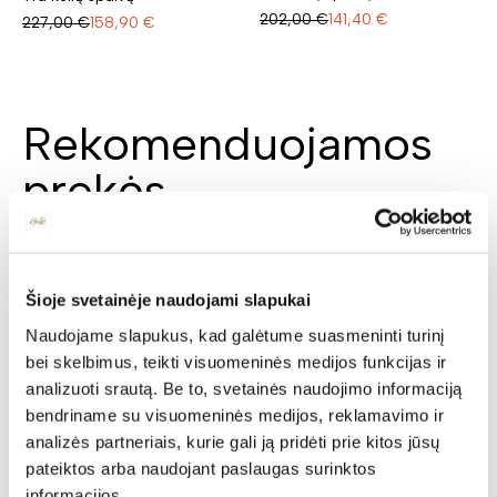
202,00
€
141,40
€
227,00
€
158,90
€
Rekomenduojamos
prekės
N
N
Šioje svetainėje naudojami slapukai
Naudojame slapukus, kad galėtume suasmeninti turinį
bei skelbimus, teikti visuomeninės medijos funkcijas ir
analizuoti srautą. Be to, svetainės naudojimo informaciją
Lova KUGA LSBK 140
bendriname su visuomeninės medijos, reklamavimo ir
Ilgis: 210 cm, Plotis: 164 cm,
Lova SIERRA 160 VELVET
analizės partneriais, kurie gali ją pridėti prie kitos jūsų
Aukštis: 114 cm
Ilgis: 213 cm, Plotis: 166 cm,
pateiktos arba naudojant paslaugas surinktos
Yra kelių spalvų
Aukštis: 91 cm
informacijos.
706,00
€