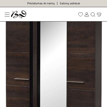
Pristatymas iki namų
Salonų adresai
N
Prekių
paieška