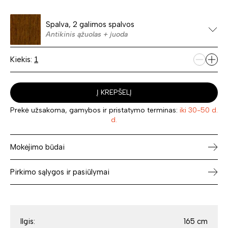
Spalva, 2 galimos spalvos
Antikinis ąžuolas + juoda
Kiekis:
Į KREPŠELĮ
Prekė užsakoma, gamybos ir pristatymo terminas:
iki 30-50 d.
d.
Mokėjimo būdai
Pirkimo sąlygos ir pasiūlymai
Ilgis:
165 cm