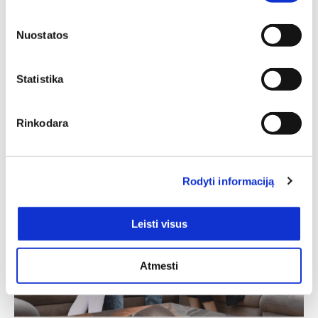
Spinta LUCAS 70
Ilgis: 90 cm, Gylis: 60 cm,
Nuostatos
Aukštis: 193 cm
307,00
€
230,25
€
Statistika
Rinkodara
Rodyti informaciją
Leisti visus
Atmesti