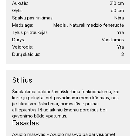
Aukštis:
210 cm
Gylis:
60 cm
Spalvų pasirinkimas:
Nėra
Medžiaga:
Medis , Natūrali medžio feneruotė
Tylus pritraukėjas:
Yra
Durys:
Varstomos
Veidrodis:
Yra
Durų skaičius:
3
Stilius
Šiuolaikiniai baldai žavi išskirtiniu funkcionalumu, kai
kurie jų pelnytai net pavadinami meno kūriniais, nes
jie tikrai yra išskirtiniai, originalūs ir puikiai
atliepiantys į šiuolaikinių žmonių poreikius bei
gyvenimo būdo ypatumus.
Fasadas
Ąžuolo masyvas - Ąžuolo masyvo baldai visuomet