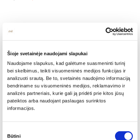
Rekomenduojamos
prekės
Šioje svetainėje naudojami slapukai
Naudojame slapukus, kad galėtume suasmeninti turinį
N
bei skelbimus, teikti visuomeninės medijos funkcijas ir
analizuoti srautą. Be to, svetainės naudojimo informaciją
bendriname su visuomeninės medijos, reklamavimo ir
analizės partneriais, kurie gali ją pridėti prie kitos jūsų
pateiktos arba naudojant paslaugas surinktos
informacijos.
Sutikimo
Būtini
pasirinkimas