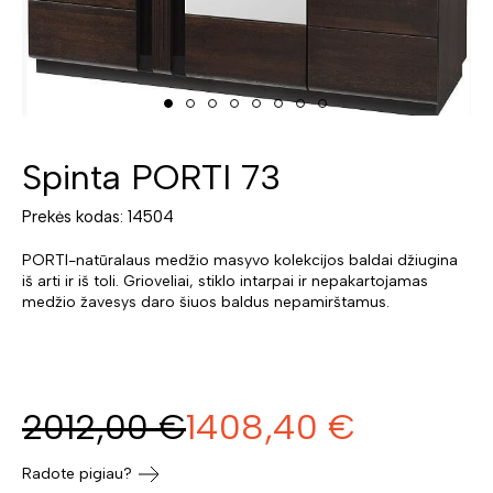
Spinta PORTI 73
Prekės kodas: 14504
PORTI-natūralaus medžio masyvo kolekcijos baldai džiugina
iš arti ir iš toli. Grioveliai, stiklo intarpai ir nepakartojamas
medžio žavesys daro šiuos baldus nepamirštamus.
2012,00
€
1408,40
€
Radote pigiau?