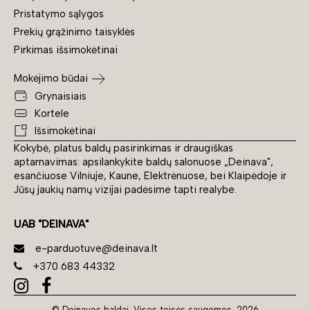
Pristatymo sąlygos
Prekių grąžinimo taisyklės
Pirkimas išsimokėtinai
Mokėjimo būdai
Grynaisiais
Kortele
Išsimokėtinai
Kokybė, platus baldų pasirinkimas ir draugiškas
aptarnavimas: apsilankykite baldų salonuose „Deinava",
esančiuose Vilniuje, Kaune, Elektrėnuose, bei Klaipėdoje ir
Jūsų jaukių namų vizijai padėsime tapti realybe.
UAB "DEINAVA"
e-parduotuve@deinava.lt
+370 683 44332
© Deinavos baldai. Visos teisės saugomos, 2026