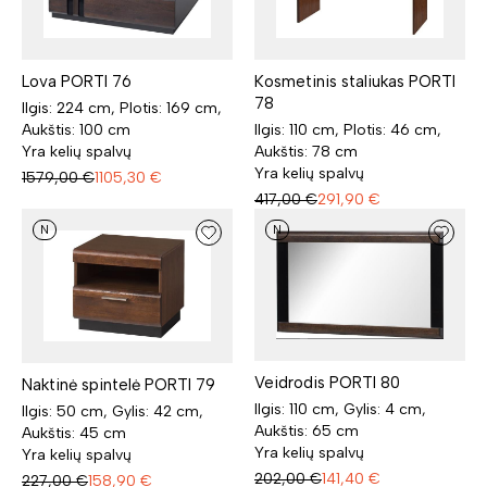
Lova PORTI 76
Kosmetinis staliukas PORTI
78
Ilgis: 224 cm, Plotis: 169 cm,
Aukštis: 100 cm
Ilgis: 110 cm, Plotis: 46 cm,
Yra kelių spalvų
Aukštis: 78 cm
Yra kelių spalvų
1579,00
€
1105,30
€
417,00
€
291,90
€
N
N
Veidrodis PORTI 80
Naktinė spintelė PORTI 79
Ilgis: 110 cm, Gylis: 4 cm,
Ilgis: 50 cm, Gylis: 42 cm,
Aukštis: 65 cm
Aukštis: 45 cm
Yra kelių spalvų
Yra kelių spalvų
202,00
€
141,40
€
227,00
€
158,90
€