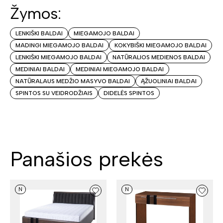
Žymos:
LENKIŠKI BALDAI
MIEGAMOJO BALDAI
MADINGI MIEGAMOJO BALDAI
KOKYBIŠKI MIEGAMOJO BALDAI
LENKIŠKI MIEGAMOJO BALDAI
NATŪRALIOS MEDIENOS BALDAI
MEDINIAI BALDAI
MEDINIAI MIEGAMOJO BALDAI
NATŪRALAUS MEDŽIO MASYVO BALDAI
ĄŽUOLINIAI BALDAI
SPINTOS SU VEIDRODŽIAIS
DIDELĖS SPINTOS
Panašios prekės
N
N