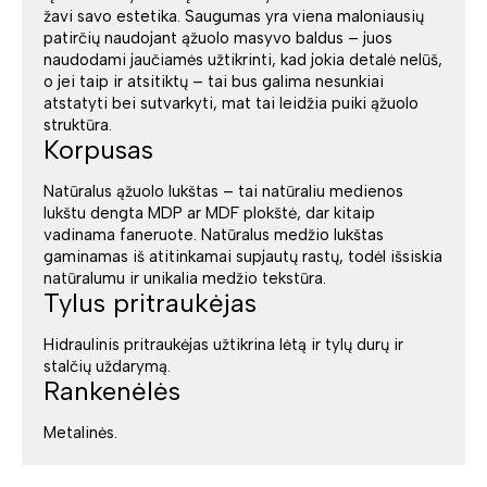
žavi savo estetika. Saugumas yra viena maloniausių
patirčių naudojant ąžuolo masyvo baldus – juos
naudodami jaučiamės užtikrinti, kad jokia detalė nelūš,
o jei taip ir atsitiktų – tai bus galima nesunkiai
atstatyti bei sutvarkyti, mat tai leidžia puiki ąžuolo
struktūra.
Korpusas
Natūralus ąžuolo lukštas – tai natūraliu medienos
lukštu dengta MDP ar MDF plokštė, dar kitaip
vadinama faneruote. Natūralus medžio lukštas
gaminamas iš atitinkamai supjautų rastų, todėl išsiskia
natūralumu ir unikalia medžio tekstūra.
Tylus pritraukėjas
Hidraulinis pritraukėjas užtikrina lėtą ir tylų durų ir
stalčių uždarymą.
Rankenėlės
Metalinės.