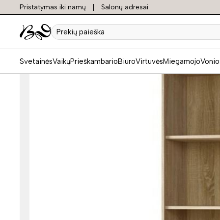
Pristatymas iki namų
Salonų adresai
Prekių
paieška
Svetainės
Vaikų
Prieškambario
Biuro
Virtuvės
Miegamojo
Vonio