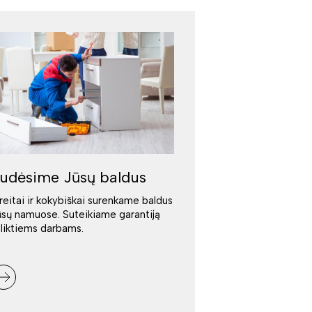
udėsime Jūsų baldus
reitai ir kokybiškai surenkame baldus
ūsų namuose. Suteikiame garantiją
tliktiems darbams.