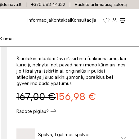
deinava.lt
+370 683 44332
Raskite artimiausią saloną
Pastatoma lentyna
Informacija
Kontaktai
Konsultacija
LIMA REG-3 balta
Kilimai
Prekės kodas: 28842
Šiuolaikiniai baldai žavi išskirtiniu funkcionalumu, kai
kurie jų pelnytai net pavadinami meno kūriniais, nes
jie tikrai yra išskirtiniai, originalūs ir puikiai
atliepiantys į šiuolaikinių žmonių poreikius bei
gyvenimo būdo ypatumus.
167,00
€
156,98
€
Radote pigiau?
Spalva, 1 galimos spalvos