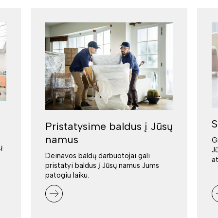
S
Pristatysime baldus į Jūsų
namus
G
ų
J
Deinavos baldų darbuotojai gali
a
pristatyi baldus į Jūsų namus Jums
patogiu laiku.