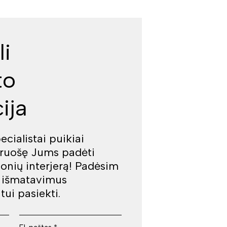
li
to
ija
cialistai puikiai
iruošę Jums padėti
jonių interjerą! Padėsim
š išmatavimus
tui pasiekti.