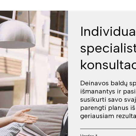
Individua
specialis
konsultac
Deinavos baldų spe
išmanantys ir pas
susikurti savo sva
parengti planus i
geriausiam rezulta