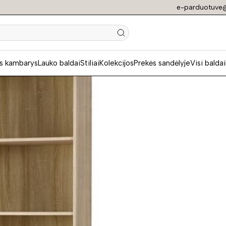
e-parduotuve@
N
s kambarys
Lauko baldai
Stiliai
Kolekcijos
Prekės sandėlyje
Visi baldai