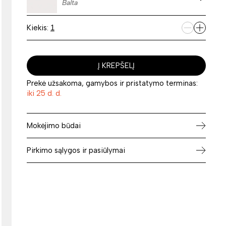
Balta
Kiekis:
Į KREPŠELĮ
Prekė užsakoma, gamybos ir pristatymo terminas:
iki 25 d. d.
Mokėjimo būdai
Pirkimo sąlygos ir pasiūlymai