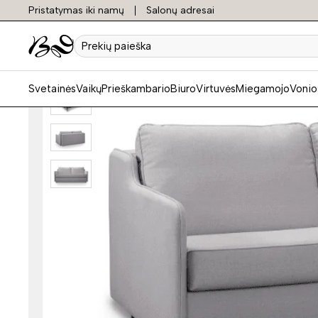
Pristatymas iki namų
Salonų adresai
Prekių
paieška
Svetainės
Vaikų
Prieškambario
Biuro
Virtuvės
Miegamojo
Vonio