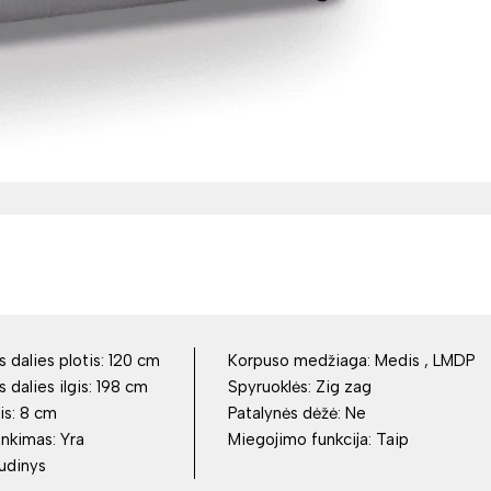
dalies plotis:
120 cm
Korpuso medžiaga:
Medis , LMDP
dalies ilgis:
198 cm
Spyruoklės:
Zig zag
is:
8 cm
Patalynės dėžė:
Ne
inkimas:
Yra
Miegojimo funkcija:
Taip
udinys