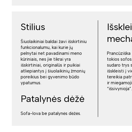
Stilius
Išskl
mech
Šiuolaikiniai baldai žavi išskirtiniu
funkcionalumu, kai kurie jų
pelnytai net pavadinami meno
Prancūziška 
kūriniais, nes jie tikrai yra
tokios sofos
išskirtiniai, originalūs ir puikiai
sudaro trys 
atliepiantys į šiuolaikinių žmonių
išskleisti į 
poreikius bei gyvenimo būdo
tereikia pat
ypatumus.
ir miegamoji 
“išsivynioja”.
Patalynės dėžė
Sofa-lova be patalynės dėžės.