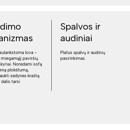
eidimo
Spalvos ir
anizmas
audiniai
sulankstoma lova -
Platus spalvų ir audinių
 miegamąjį paviršių
pasirinkimas.
skyriai. Norėdami sofą
vieną plokštumą,
raukti sėdynės kraštą
dalis tarsi