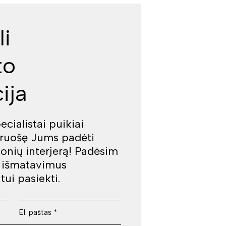
li
to
ija
cialistai puikiai
iruošę Jums padėti
jonių interjerą! Padėsim
š išmatavimus
tui pasiekti.