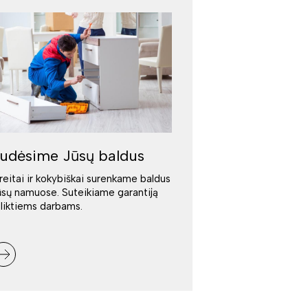
udėsime Jūsų baldus
reitai ir kokybiškai surenkame baldus
ūsų namuose. Suteikiame garantiją
tliktiems darbams.