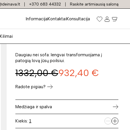
deinava.lt
+370 683 44332
Raskite artimiausią saloną
Sofa-lova SOL
Informacija
Kontaktai
Konsultacija
2(140)FF
Kilimai
Prekės kodas: 35148
Daugiau nei sofa: lengvai transformuojama į
patogią lovą jūsų poilsiui.
1332,00
€
932,40
€
Radote pigiau?
Medžiaga ir spalva
Kiekis: