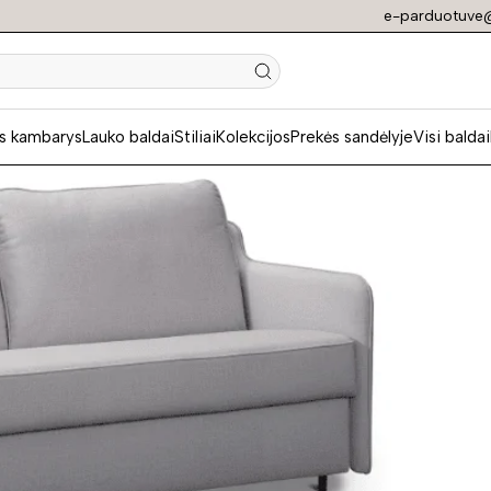
e-parduotuve@
N
s kambarys
Lauko baldai
Stiliai
Kolekcijos
Prekės sandėlyje
Visi baldai