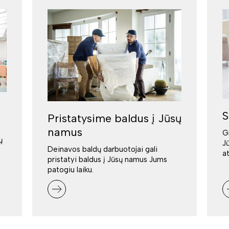
S
Pristatysime baldus į Jūsų
namus
G
ų
J
Deinavos baldų darbuotojai gali
a
pristatyi baldus į Jūsų namus Jums
patogiu laiku.