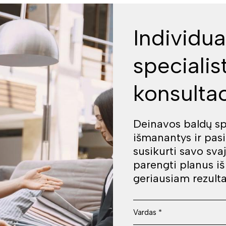
Individua
specialis
konsultac
Deinavos baldų spe
išmanantys ir pas
susikurti savo sva
parengti planus i
geriausiam rezulta