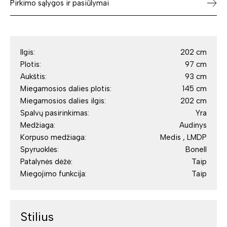
Pirkimo sąlygos ir pasiūlymai
Ilgis:
202 cm
Plotis:
97 cm
Aukštis:
93 cm
Miegamosios dalies plotis:
145 cm
Miegamosios dalies ilgis:
202 cm
Spalvų pasirinkimas:
Yra
Medžiaga:
Audinys
Korpuso medžiaga:
Medis , LMDP
Spyruoklės:
Bonell
Patalynės dėžė:
Taip
Miegojimo funkcija:
Taip
Stilius