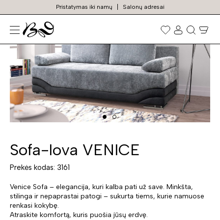
Pristatymas iki namų
Salonų adresai
N
Prekių
paieška
Sofa-lova VENICE
Prekės kodas: 3161
Venice Sofa – elegancija, kuri kalba pati už save. Minkšta,
stilinga ir nepaprastai patogi – sukurta tiems, kurie namuose
renkasi kokybę.
Atraskite komfortą, kuris puošia jūsų erdvę.