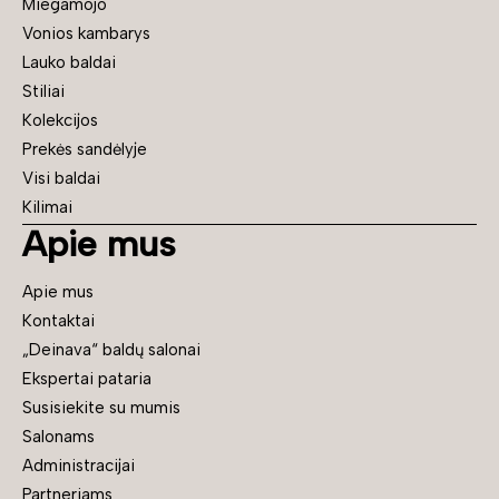
Miegamojo
Vonios kambarys
Lauko baldai
Stiliai
Kolekcijos
Prekės sandėlyje
Visi baldai
Kilimai
Apie mus
Apie mus
Kontaktai
„Deinava“ baldų salonai
Ekspertai pataria
Susisiekite su mumis
Salonams
Administracijai
Partneriams