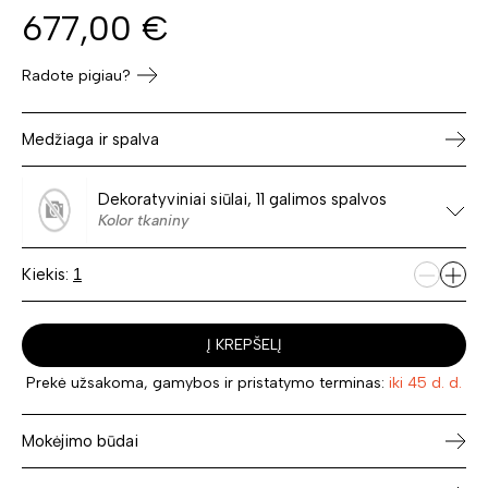
677,00
€
Radote pigiau?
Medžiaga ir spalva
Dekoratyviniai siūlai, 11 galimos spalvos
Kolor tkaniny
Kiekis:
Į KREPŠELĮ
Prekė užsakoma, gamybos ir pristatymo terminas:
iki 45 d. d.
Mokėjimo būdai