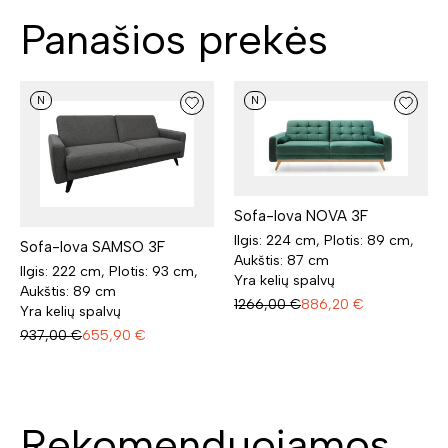
Panašios prekės
N
N
Sofa-lova NOVA 3F
Ilgis: 224 cm, Plotis: 89 cm,
Sofa-lova SAMSO 3F
Aukštis: 87 cm
Ilgis: 222 cm, Plotis: 93 cm,
Yra kelių spalvų
Aukštis: 89 cm
1266,00
€
886,20
€
Yra kelių spalvų
937,00
€
655,90
€
Rekomenduojamos