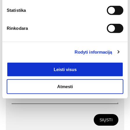
konsultacija
Statistika
Deinavos baldų specialistai puikiai išmanantys ir
pasiruošę Jums padėti susikurti savo svajonių interjerą!
Rinkodara
Padėsim parengti planus iš išmatavimus geriausiam
rezultatui pasiekti.
Rodyti informaciją
Leisti visus
Atmesti
SIŲSTI