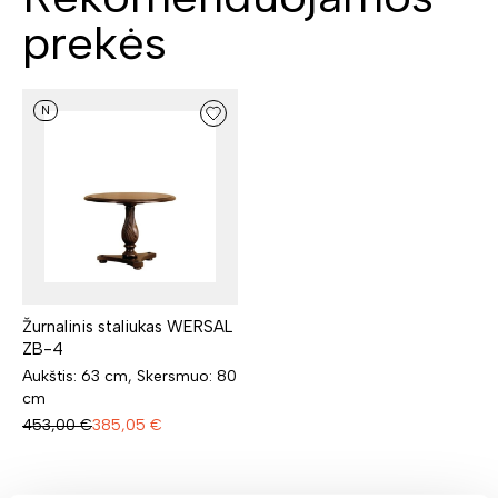
prekės
N
Žurnalinis staliukas WERSAL
ZB-4
Aukštis: 63 cm, Skersmuo: 80
cm
453,00
€
385,05
€