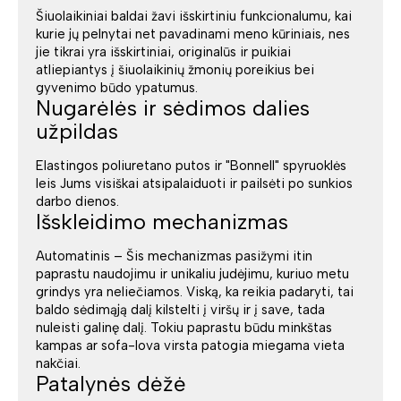
Šiuolaikiniai baldai žavi išskirtiniu funkcionalumu, kai
kurie jų pelnytai net pavadinami meno kūriniais, nes
jie tikrai yra išskirtiniai, originalūs ir puikiai
atliepiantys į šiuolaikinių žmonių poreikius bei
gyvenimo būdo ypatumus.
Nugarėlės ir sėdimos dalies
užpildas
Elastingos poliuretano putos ir "Bonnell" spyruoklės
leis Jums visiškai atsipalaiduoti ir pailsėti po sunkios
darbo dienos.
Išskleidimo mechanizmas
Automatinis – Šis mechanizmas pasižymi itin
paprastu naudojimu ir unikaliu judėjimu, kuriuo metu
grindys yra neliečiamos. Viską, ka reikia padaryti, tai
baldo sėdimąją dalį kilstelti į viršų ir į save, tada
nuleisti galinę dalį. Tokiu paprastu būdu minkštas
kampas ar sofa-lova virsta patogia miegama vieta
nakčiai.
Patalynės dėžė