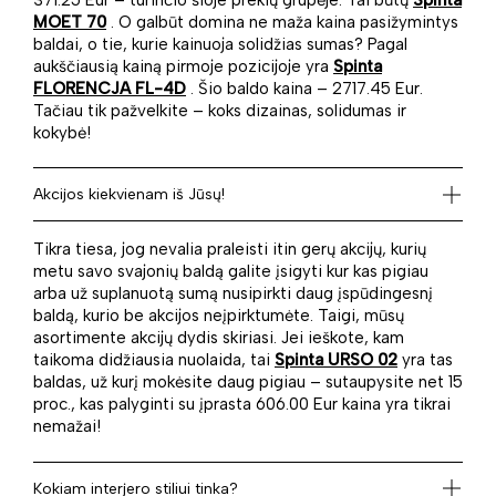
MOET 70
. O galbūt domina ne maža kaina pasižymintys
baldai, o tie, kurie kainuoja solidžias sumas? Pagal
aukščiausią kainą pirmoje pozicijoje yra
Spinta
FLORENCJA FL-4D
. Šio baldo kaina – 2717.45 Eur.
Tačiau tik pažvelkite – koks dizainas, solidumas ir
kokybė!
Akcijos kiekvienam iš Jūsų!
Tikra tiesa, jog nevalia praleisti itin gerų akcijų, kurių
metu savo svajonių baldą galite įsigyti kur kas pigiau
arba už suplanuotą sumą nusipirkti daug įspūdingesnį
baldą, kurio be akcijos neįpirktumėte. Taigi, mūsų
asortimente akcijų dydis skiriasi. Jei ieškote, kam
taikoma didžiausia nuolaida, tai
Spinta URSO 02
yra tas
baldas, už kurį mokėsite daug pigiau – sutaupysite net 15
proc., kas palyginti su įprasta 606.00 Eur kaina yra tikrai
nemažai!
Kokiam interjero stiliui tinka?