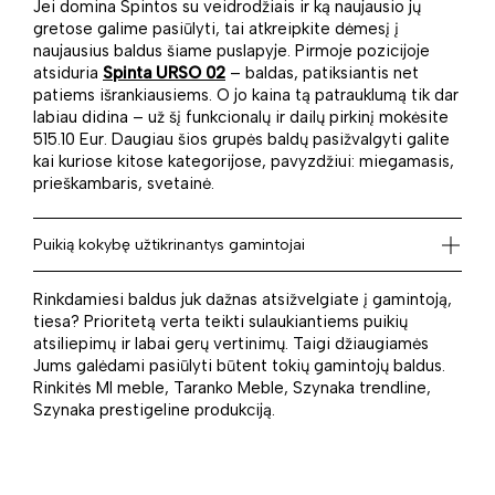
Jei domina Spintos su veidrodžiais ir ką naujausio jų
gretose galime pasiūlyti, tai atkreipkite dėmesį į
naujausius baldus šiame puslapyje. Pirmoje pozicijoje
atsiduria
Spinta URSO 02
– baldas, patiksiantis net
patiems išrankiausiems. O jo kaina tą patrauklumą tik dar
labiau didina – už šį funkcionalų ir dailų pirkinį mokėsite
515.10 Eur. Daugiau šios grupės baldų pasižvalgyti galite
kai kuriose kitose kategorijose, pavyzdžiui: miegamasis,
prieškambaris, svetainė.
Puikią kokybę užtikrinantys gamintojai
Rinkdamiesi baldus juk dažnas atsižvelgiate į gamintoją,
tiesa? Prioritetą verta teikti sulaukiantiems puikių
atsiliepimų ir labai gerų vertinimų. Taigi džiaugiamės
Jums galėdami pasiūlyti būtent tokių gamintojų baldus.
Rinkitės Ml meble, Taranko Meble, Szynaka trendline,
Szynaka prestigeline produkciją.