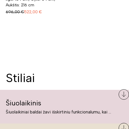
Aukštis: 216 cm
696,00
€
522,00
€
Stiliai
Šiuolaikinis
Šiuolaikiniai baldai žavi išskirtiniu funkcionalumu, kai kurie jų pelnytai net pavadinami meno kūriniais, nes jie tikrai yra išskirtiniai, originalūs ir puikiai atliepiantys į šiuolaikinių žmonių poreikius bei gyvenimo būdo ypatumus.