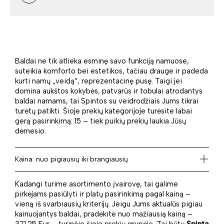
Baldai ne tik atlieka esminę savo funkciją namuose,
suteikia komforto bei estetikos, tačiau drauge ir padeda
kurti namų „veidą“, reprezentacinę pusę. Taigi jei
domina aukštos kokybės, patvarūs ir tobulai atrodantys
baldai namams, tai Spintos su veidrodžiais Jums tikrai
turėtų patikti. Šioje prekių kategorijoje turėsite labai
gerą pasirinkimą: 15 – tiek puikių prekių laukia Jūsų
dėmesio.
Kaina: nuo pigiausių iki brangiausių
Kadangi turime asortimento įvairovę, tai galime
pirkėjams pasiūlyti ir platų pasirinkimą pagal kainą –
vieną iš svarbiausių kriterijų. Jeigu Jums aktualūs pigiau
kainuojantys baldai, pradėkite nuo mažiausią kainą –
371.25 Eur – turinčio šioje prekių grupėje. Tai būtų
Spinta