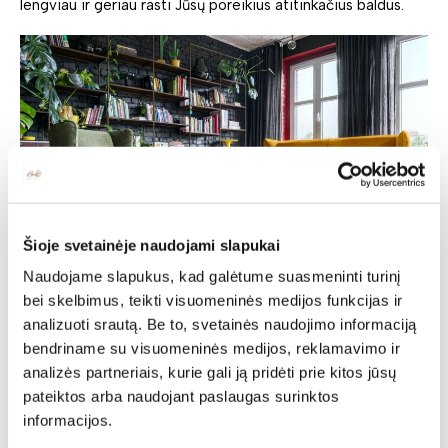
lengviau ir geriau rasti Jūsų poreikius atitinkačius baldus.
Šioje svetainėje naudojami slapukai
Naudojame slapukus, kad galėtume suasmeninti turinį
bei skelbimus, teikti visuomeninės medijos funkcijas ir
Svetainės baldai: ko reikia
analizuoti srautą. Be to, svetainės naudojimo informaciją
funkcionaliai bei
bendriname su visuomeninės medijos, reklamavimo ir
analizės partneriais, kurie gali ją pridėti prie kitos jūsų
estetiškai erdvei?
pateiktos arba naudojant paslaugas surinktos
informacijos.
Svetainė yra bene pati funkcionaliausia erdvė namuose.