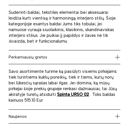
Suderinti baldai, tekstilės elementai bei aksesuarai
leidžia kurti vientisą ir harmoningą interjero stilių. Šioje
kategorijoje esantys baldai Jums tiks tobulai, jei
namuose vyrauja siuolaikinis, klasikinis, skandinaviskas
interjero stilius. Jie puikiai jį papildys ir žavės ne tik
išvaizda, bet ir funkcionalumu.
Perkamiausių gretos
Savo asortimente turime ką pasiūlyti visiems pirkėjams:
tiek turintiems kuklių poreikių, tiek ir tiems, kurių norų
bei lūkesčių sąrašas labai ilgas. Jei domina, ką mūsų
pirkėjai šioje prekių grupėje renkasi dažniausiai, tai Jūsų
akiratyje turėtų atsidurti
Spinta URSO 02
. Toks baldas
kainuos 515.10 Eur.
Naujienos