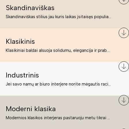
Skandinaviškas
Skandinaviškas stilius jau kuris laikas įsitaisęs populiariausiųjų sąraše. Namai, butai labai dažnai įrengiami remiantis būtent šio stiliaus ypatumais. Dėl švelnių spalvų, praktiškumo ir estetikos jis masina tuos, kurie neabejingi šviesiem ar neutralių spalvų koloritui, paprastumui, funkcionalumui, natūralumui ir stilingai estetikai. Platų skandinaviškų baldų spektrą rasite „Deinavos baldų“ asortimente.
Klasikinis
Klasikiniai baldai alsuoja solidumu, elegancija ir prabanga. Paprastai jie būna masyvūs, kuria didybės įspūdį. Neabejotinai jie bus geriausias pasirinkimas estetiškam ir rafinuotam klasikiniam namų interjerui. Kartais klasikiniai baldai traktuojami kaip senoviniai, bet tai ne tiesa – klasika yra stilius, neišsemiama elegancija ir rafinuotumas.
Industrinis
Jei savo namų ar biuro interjere norite mėgautis racionaliai išnaudotomis erdvėmis, funkcionalumu ir esate neabejingi tamsesniam koloritui bei praktiškiems sprendimams, tuomet industrinis stilius bus būtent tai, ko Jums reikia. O industrinio stiliaus baldus išsirinksite mūsų asortimente.
Moderni klasika
Modernios klasikos interjeras pastaruoju metu tikrai yra „ant bangos“. Tie, kurie nenori pernelyg nutolti nuo klasikos, bet drauge žavisi šiuolaikiškais sprendimais, su malonumu savo namuose kuria klasikos ir modernaus interjero tandemą – elegantišką, subtilų ir žavingą.