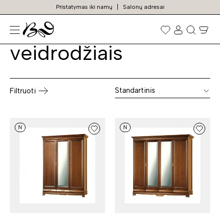
Pristatymas iki namų
Salonų adresai
Spintos su
Prekių
paieška
veidrodžiais
Standartinis
Filtruoti
N
N