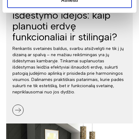
Svetainės baldų
išdėstymo idėjos: kaip
planuoti erdvę
funkcionaliai ir stilingai?
Renkantis svetainės baldus, svarbu atsižvelgti ne tik į jų
dizainą ar spalvą – ne mažiau reikšmingas yra jų
išdėstymas kambaryje. Tinkamai suplanuotas
išdėstymas leidžia efektyviai išnaudoti erdvę, sukurti
patogią judėjimo aplinką ir prisideda prie harmoningos
visumos. Dalinamės praktiškais patarimais, kurie padės
sukurti ne tik estetišką, bet ir funkcionalią svetainę,
nepriklausomai nuo jos dydžio.