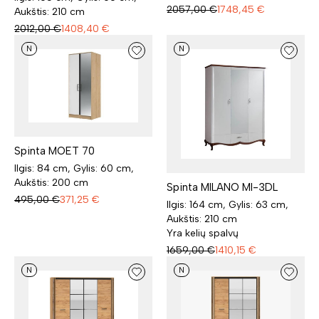
2057,00
€
1748,45
€
Aukštis: 210 cm
2012,00
€
1408,40
€
N
N
Spinta MOET 70
Ilgis: 84 cm, Gylis: 60 cm,
Aukštis: 200 cm
Spinta MILANO MI-3DL
495,00
€
371,25
€
Ilgis: 164 cm, Gylis: 63 cm,
Aukštis: 210 cm
Yra kelių spalvų
1659,00
€
1410,15
€
N
N