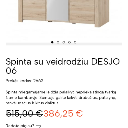
Spinta su veidrodžiu DESJO
06
Prekės kodas: 2663
Spinta miegamajame leidžia palaikyti nepriekaištingą tvarką
šiame kambaryje. Spintoje galite laikyti drabužius, patalynę,
rankšluosčius ir kitus daiktus.
515,00
€
386,25
€
Radote pigiau?