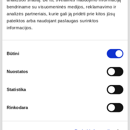
2012,00
€
1408,40
€
343,00
€
291,55
€
bendriname su visuomeninės medijos, reklamavimo ir
analizės partneriais, kurie gali ją pridėti prie kitos jūsų
N
N
pateiktos arba naudojant paslaugas surinktos
informacijos.
Sutikimo
Būtini
pasirinkimas
Nuostatos
Spinta SELENE 30
Statistika
Ilgis: 164 cm, Gylis: 64 cm,
Aukštis: 216 cm
696,00
€
522,00
€
Rinkodara
Spinta AVO 02
Ilgis: 80 cm, Gylis: 50 cm,