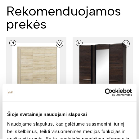
Rekomenduojamos
prekės
N
N
Šioje svetainėje naudojami slapukai
Spinta PORTI 73
Naudojame slapukus, kad galėtume suasmeninti turinį
Spinta AVO 01
Ilgis: 165 cm, Gylis: 60 cm,
bei skelbimus, teikti visuomeninės medijos funkcijas ir
Aukštis: 210 cm
Ilgis: 120 cm, Gylis: 50 cm,
Aukštis: 200 cm
analizuoti srautą. Be to, svetainės naudojimo informaciją