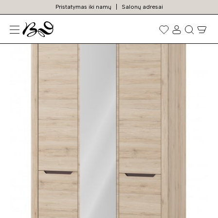
Pristatymas iki namų
Salonų adresai
N
Prekių
paieška