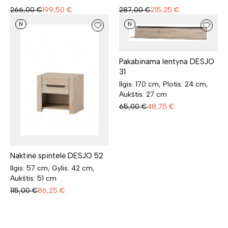
266,00
€
199,50
€
287,00
€
215,25
€
N
N
Pakabinama lentyna DESJO
31
Ilgis: 170 cm, Plotis: 24 cm,
Aukštis: 27 cm
65,00
€
48,75
€
Naktinė spintelė DESJO 52
Ilgis: 57 cm, Gylis: 42 cm,
Aukštis: 51 cm
115,00
€
86,25
€