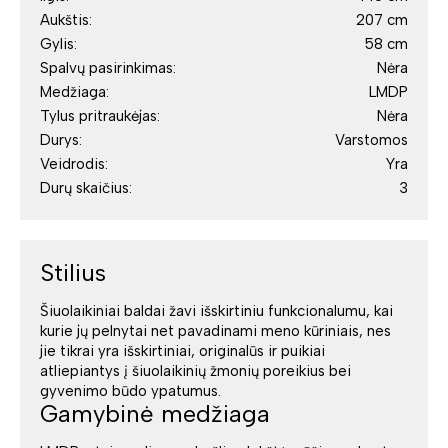
Aukštis:
207 cm
Gylis:
58 cm
Spalvų pasirinkimas:
Nėra
Medžiaga:
LMDP
Tylus pritraukėjas:
Nėra
Durys:
Varstomos
Veidrodis:
Yra
Durų skaičius:
3
Stilius
Šiuolaikiniai baldai žavi išskirtiniu funkcionalumu, kai
kurie jų pelnytai net pavadinami meno kūriniais, nes
jie tikrai yra išskirtiniai, originalūs ir puikiai
atliepiantys į šiuolaikinių žmonių poreikius bei
gyvenimo būdo ypatumus.
Gamybinė medžiaga