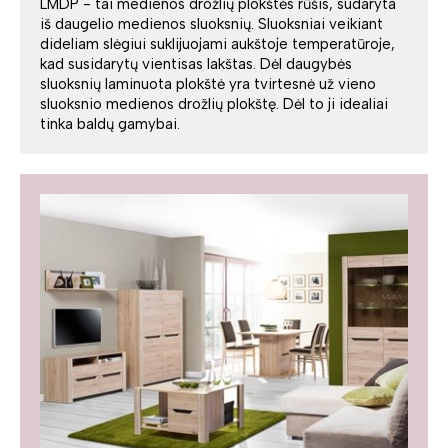
LMDP - tai medienos drožlių plokštės rūšis, sudaryta
iš daugelio medienos sluoksnių. Sluoksniai veikiant
dideliam slėgiui suklijuojami aukštoje temperatūroje,
kad susidarytų vientisas lakštas. Dėl daugybės
sluoksnių laminuota plokštė yra tvirtesnė už vieno
sluoksnio medienos drožlių plokštę. Dėl to ji idealiai
tinka baldų gamybai.