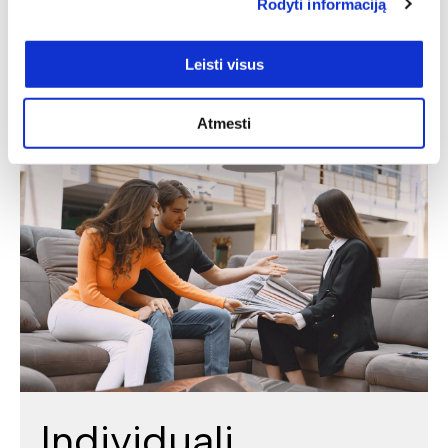
Rodyti informaciją
Aukštis: 200 cm
208,00
€
176,80
€
Leisti visus
Atmesti
Individuali