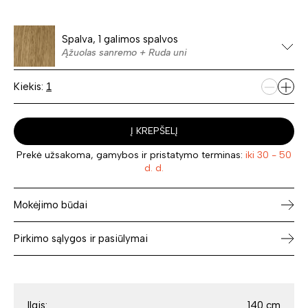
Spalva, 1 galimos spalvos
Ąžuolas sanremo + Ruda uni
Kiekis:
Į KREPŠELĮ
Prekė užsakoma, gamybos ir pristatymo terminas:
iki 30 - 50
d. d.
Mokėjimo būdai
Pirkimo sąlygos ir pasiūlymai
Ilgis:
140 cm