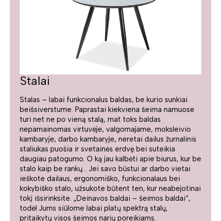
Stalai
Stalas – labai funkcionalus baldas, be kurio sunkiai
beišsiverstume. Paprastai kiekviena šeima namuose
turi net ne po vieną stalą, mat toks baldas
nepamainomas virtuvėje, valgomajame, moksleivio
kambaryje, darbo kambaryje, neretai dailus žurnalinis
staliukas puošia ir svetainės erdvę bei suteikia
daugiau patogumo. O ką jau kalbėti apie biurus, kur be
stalo kaip be rankų... Jei savo būstui ar darbo vietai
ieškote dailaus, ergonomiško, funkcionalaus bei
kokybiško stalo, užsukote būtent ten, kur neabejotinai
tokį išsirinksite. „Deinavos baldai – šeimos baldai“,
todėl Jums siūlome labai platų spektrą stalų,
pritaikytų visos šeimos narių poreikiams.