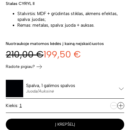
Stalas CYRYL II
Stalviršis: MDF + grūdintas stiklas, akmens efektas,
spalva: juodas;
Rėmas: metalas, spalva: juoda + auksas.
Nuotraukoje matomos kėdės į kainą neįskaičiuotos
210,00
€
199,50
€
Radote pigiau?
Spalva, 1 galimos spalvos
Juoda/Auksinė
Kiekis:
Į KREPŠELĮ