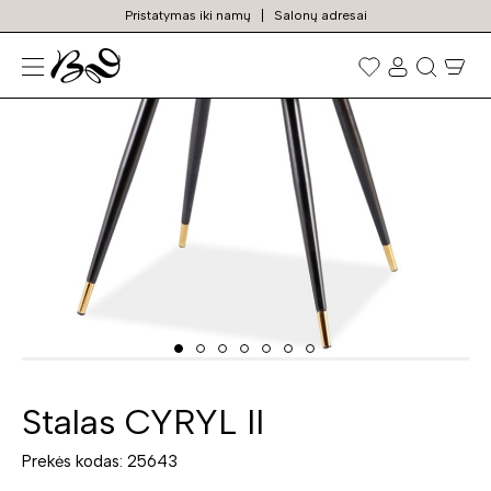
Pristatymas iki namų
Salonų adresai
N
Prekių
paieška
Stalas CYRYL II
Prekės kodas: 25643