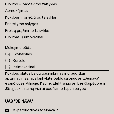
Pirkimo – pardavimo taisyklės
Apmokėjimas
Kokybės ir priežiūros taisyklės
Pristatymo sąlygos
Prekių grąžinimo taisyklės
Pirkimas išsimokėtinai
Mokėjimo būdai
Grynaisiais
Kortele
Išsimokėtinai
Kokybė, platus baldų pasirinkimas ir draugiškas
aptarnavimas: apsilankykite baldų salonuose „Deinava",
esančiuose Vilniuje, Kaune, Elektrėnuose, bei Klaipėdoje ir
Jūsų jaukių namų vizijai padėsime tapti realybe.
UAB "DEINAVA"
e-parduotuve@deinava.lt