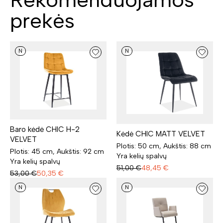
prekės
N
N
Baro kėdė CHIC H-2
Kėdė CHIC MATT VELVET
VELVET
Plotis: 50 cm, Aukštis: 88 cm
Plotis: 45 cm, Aukštis: 92 cm
Yra kelių spalvų
Yra kelių spalvų
51,00
€
48,45
€
53,00
€
50,35
€
N
N