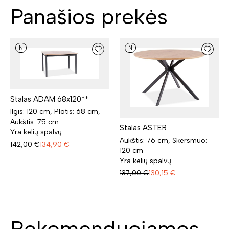
Panašios prekės
N
N
Stalas ADAM 68x120**
Ilgis: 120 cm, Plotis: 68 cm,
Aukštis: 75 cm
Stalas ASTER
Yra kelių spalvų
Aukštis: 76 cm, Skersmuo:
142,00
€
134,90
€
120 cm
Yra kelių spalvų
137,00
€
130,15
€
Rekomenduojamos