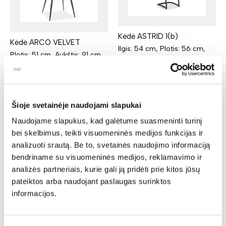
Kėdė ASTRID 1(b)
Kėdė ARCO VELVET
Ilgis: 54 cm, Plotis: 56 cm,
Plotis: 51 cm, Aukštis: 91 cm
Aukštis: 89 cm
Yra kelių spalvų
Yra kelių spalvų
50,00
€
47,50
€
479,00
€
335,30
€
Šioje svetainėje naudojami slapukai
Naudojame slapukus, kad galėtume suasmeninti turinį
bei skelbimus, teikti visuomeninės medijos funkcijas ir
analizuoti srautą. Be to, svetainės naudojimo informaciją
bendriname su visuomeninės medijos, reklamavimo ir
analizės partneriais, kurie gali ją pridėti prie kitos jūsų
pateiktos arba naudojant paslaugas surinktos
informacijos.