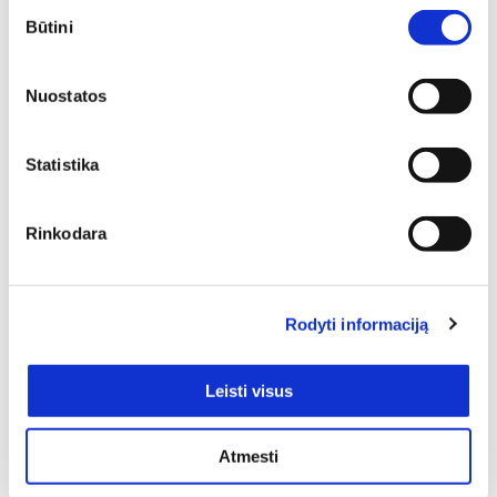
Sutikimo
Būtini
pasirinkimas
Nuostatos
Individuali
Statistika
specialisto
Rinkodara
konsultacija
Deinavos baldų specialistai puikiai išmanantys ir
Rodyti informaciją
pasiruošę Jums padėti susikurti savo svajonių interjerą!
Padėsim parengti planus iš išmatavimus geriausiam
rezultatui pasiekti.
Leisti visus
Atmesti